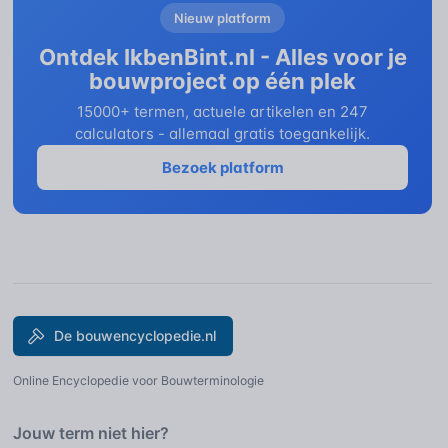
Nieuw platform
Ontdek IkbenBint.nl - Alles voor je
bouwproject op één plek
15000+ termen, actuele artikelen en 247
calculators - allemaal gratis toegankelijk.
Bezoek platform
De bouwencyclopedie.nl
Online Encyclopedie voor Bouwterminologie
Jouw term niet hier?