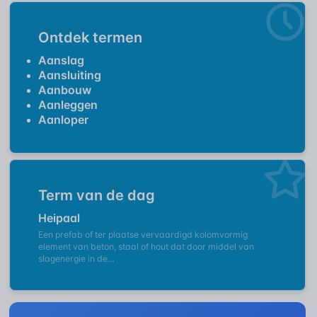
Ontdek termen
Aanslag
Aansluiting
Aanbouw
Aanleggen
Aanloper
Term van de dag
Heipaal
Een prefab of ter plaatse vervaardigd kolomvormig
element van beton, staal of hout dat door middel van
slagenergie in de…