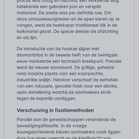
proces was traag en risicovol; één verkeerde slag
betekende een gebroken pan en verspild
materiaal. De snede was per definitie ruw. Om
deze onnauwkeurigheden en de open kieren op te
vangen, werd de hoekkeper traditioneel dik in de
kalkmortel gezet. De specie diende als afdichting
én als lijm.
De introductie van de haakse slijper met
diamantblad in de tweede helft van de twintigste
eeuw markeerde een technisch breekpunt. Precisie
werd de nieuwe standaard. De grillige, gehakte
rand maakte plaats voor een kaarsrechte,
industriële snijlijn. Hierdoor verschoof de esthetiek
van een robuuste, gevulde hoek naar een slanke,
open detaillering waarbij de aanhoekers strak
tegen de keperlijn aanliggen.
Verschuiving in fixatiemethoden
Parallel aan de gereedschappen veranderde de
bevestigingsfilosofie. In de vroege
bouwgeschiedenis bleven aanhoekers vaak liggen
door hun eigen gewicht en de kleefkracht van