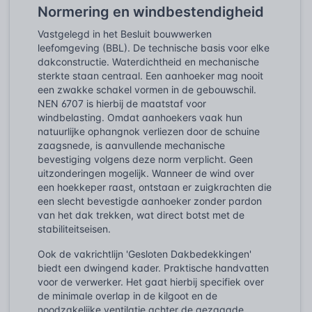
Normering en windbestendigheid
Vastgelegd in het Besluit bouwwerken
leefomgeving (BBL). De technische basis voor elke
dakconstructie. Waterdichtheid en mechanische
sterkte staan centraal. Een aanhoeker mag nooit
een zwakke schakel vormen in de gebouwschil.
NEN 6707 is hierbij de maatstaf voor
windbelasting. Omdat aanhoekers vaak hun
natuurlijke ophangnok verliezen door de schuine
zaagsnede, is aanvullende mechanische
bevestiging volgens deze norm verplicht. Geen
uitzonderingen mogelijk. Wanneer de wind over
een hoekkeper raast, ontstaan er zuigkrachten die
een slecht bevestigde aanhoeker zonder pardon
van het dak trekken, wat direct botst met de
stabiliteitseisen.
Ook de vakrichtlijn 'Gesloten Dakbedekkingen'
biedt een dwingend kader. Praktische handvatten
voor de verwerker. Het gaat hierbij specifiek over
de minimale overlap in de kilgoot en de
noodzakelijke ventilatie achter de gezaagde