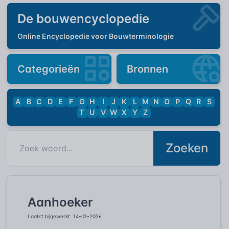
De bouwencyclopedie
Online Encyclopedie voor Bouwterminologie
Categorieën
Bronnen
A
B
C
D
E
F
G
H
I
J
K
L
M
N
O
P
Q
R
S
T
U
V
W
X
Y
Z
Zoeken
Aanhoeker
Laatst bijgewerkt: 14-01-2026