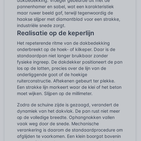
dakbedekking. Vroeger gebeurde dit met de
pannenhamer en sabel, wat een karakteristiek
maar ruwer beeld gaf, terwijl tegenwoordig de
haakse slijper met diamantblad voor een strakke,
industriële snede zorgt.
Realisatie op de keperlijn
Het repeterende ritme van de dakbedekking
onderbreekt op de hoek- of kilkeper. Daar is de
standaardpan niet langer bruikbaar zonder
fysieke ingreep. De dakdekker positioneert de pan
los op de latten, precies over de lijn van de
onderliggende goot of de hoekige
ruiterconstructie. Aftekenen gebeurt ter plekke.
Een strakke lijn markeert waar de klei of het beton
moet wijken. Slijpen op de millimeter.
Zodra de schuine zijde is gezaagd, verandert de
dynamiek van het dakvlak. De pan rust niet meer
op de volledige breedte. Ophangnokken vallen
vaak weg door de snede. Mechanische
verankering is daarom de standaardprocedure om
afglijden te voorkomen. Een klein boorgat bovenin