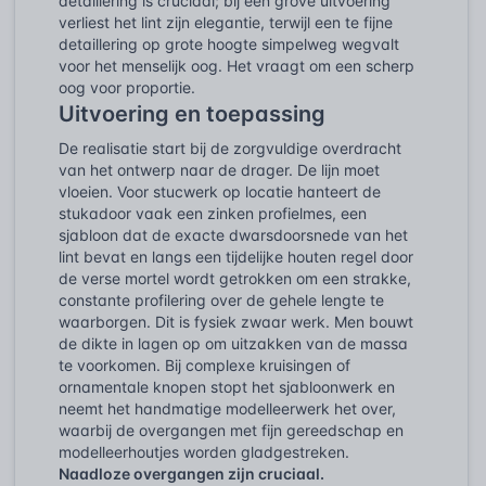
detaillering is cruciaal; bij een grove uitvoering
verliest het lint zijn elegantie, terwijl een te fijne
detaillering op grote hoogte simpelweg wegvalt
voor het menselijk oog. Het vraagt om een scherp
oog voor proportie.
Uitvoering en toepassing
De realisatie start bij de zorgvuldige overdracht
van het ontwerp naar de drager. De lijn moet
vloeien. Voor stucwerk op locatie hanteert de
stukadoor vaak een zinken profielmes, een
sjabloon dat de exacte dwarsdoorsnede van het
lint bevat en langs een tijdelijke houten regel door
de verse mortel wordt getrokken om een strakke,
constante profilering over de gehele lengte te
waarborgen. Dit is fysiek zwaar werk. Men bouwt
de dikte in lagen op om uitzakken van de massa
te voorkomen. Bij complexe kruisingen of
ornamentale knopen stopt het sjabloonwerk en
neemt het handmatige modelleerwerk het over,
waarbij de overgangen met fijn gereedschap en
modelleerhoutjes worden gladgestreken.
Naadloze overgangen zijn cruciaal.