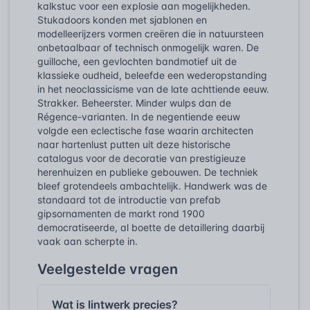
kalkstuc voor een explosie aan mogelijkheden.
Stukadoors konden met sjablonen en
modelleerijzers vormen creëren die in natuursteen
onbetaalbaar of technisch onmogelijk waren. De
guilloche, een gevlochten bandmotief uit de
klassieke oudheid, beleefde een wederopstanding
in het neoclassicisme van de late achttiende eeuw.
Strakker. Beheerster. Minder wulps dan de
Régence-varianten. In de negentiende eeuw
volgde een eclectische fase waarin architecten
naar hartenlust putten uit deze historische
catalogus voor de decoratie van prestigieuze
herenhuizen en publieke gebouwen. De techniek
bleef grotendeels ambachtelijk. Handwerk was de
standaard tot de introductie van prefab
gipsornamenten de markt rond 1900
democratiseerde, al boette de detaillering daarbij
vaak aan scherpte in.
Veelgestelde vragen
Wat is lintwerk precies?