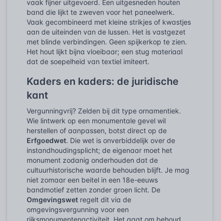
vaak fijner uitgevoerd. Een uitgesneden houten
band die lijkt te zweven voor het paneelwerk.
Vaak gecombineerd met kleine strikjes of kwastjes
aan de uiteinden van de lussen. Het is vastgezet
met blinde verbindingen. Geen spijkerkop te zien.
Het hout lijkt bijna vloeibaar; een stug materiaal
dat de soepelheid van textiel imiteert.
Kaders en kaders: de juridische
kant
Vergunningvrij? Zelden bij dit type ornamentiek.
Wie lintwerk op een monumentale gevel wil
herstellen of aanpassen, botst direct op de
Erfgoedwet
. Die wet is onverbiddelijk over de
instandhoudingsplicht; de eigenaar moet het
monument zodanig onderhouden dat de
cultuurhistorische waarde behouden blijft. Je mag
niet zomaar een beitel in een 18e-eeuws
bandmotief zetten zonder groen licht. De
Omgevingswet
regelt dit via de
omgevingsvergunning voor een
rijksmonumentenactiviteit. Het gaat om behoud