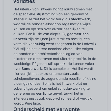
variaties
Het uiterlijk van lintwerk hangt nauw samen met
de specifieke stijlstroming van een gebouw of
interieur. Je ziet het vaak terug als
vlechtwerk
,
waarbij de banden elkaar op regelmatige wijze
kruisen en optisch over elkaar heen lijken te
duiken. Een illusie van diepte. Bij
geometrisch
lintwerk
zijn de lijnen juist strak en hoekig, een
vorm die veelvuldig werd toegepast in de Lodewijk
XVI-stijl en het latere neoclassicisme. Hier volgen
de banden de architectonische logica van
pilasters en architraven met uiterste precisie. In de
weelderige Régence-stijl spreekt de kenner vaker
over
Bandelwerk
. Dit is complexer. Het lint wordt
hier verrijkt met extra ornamenten zoals
schelpmotieven, de zogenaamde rocaille, of kleine
bloemguirlandes. Soms is het lintwerk plat en
sober uitgevoerd om enkel schaduwwerking te
genereren op een lichte gevel, terwijl het in
interieurs juist vaak gepolychromeerd of verguld
wordt. Pure luxe.
Onderscheid met verwante