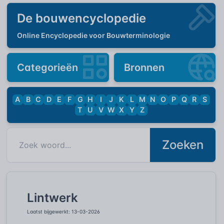
De bouwencyclopedie
Online Encyclopedie voor Bouwterminologie
Categorieën
Bronnen
A
B
C
D
E
F
G
H
I
J
K
L
M
N
O
P
Q
R
S
T
U
V
W
X
Y
Z
Zoeken
Lintwerk
Laatst bijgewerkt: 13-03-2026