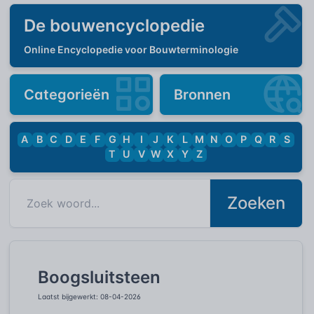
De bouwencyclopedie
Online Encyclopedie voor Bouwterminologie
Categorieën
Bronnen
A
B
C
D
E
F
G
H
I
J
K
L
M
N
O
P
Q
R
S
T
U
V
W
X
Y
Z
Zoeken
Boogsluitsteen
Laatst bijgewerkt: 08-04-2026