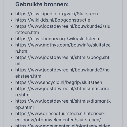
Gebruikte bronnen:
https://nl.wikipedia.org/wiki/Sluitsteen
https://wikikids.nl/Boogconstructie
https://www.joostdevree.nl/bouwkunde2/slu
itsteen.htm
https://nl.wiktionary.org/wiki/sluitsteen
https://www.mathys.com/bouwinfo/sluitstee
n.htm
https://www.joostdevree.nl/shtmls/boog.sht
ml
https://www.joostdevree.nl/bouwkunde2/ho
eksteen.htm
https://www.encyclo.nl/begrip/sluitsteen
https://www.joostdevree.nl/shtmls/mascaro
n.shtml
https://www.joostdevree.nl/shtmls/diamantk
op.shtml
https://www.ariesnatuursteen.nl/interieur-
en-bouw/afbouwelementen/sluitstenen/
https://www.monumenten.nl/plaatsen/leiden