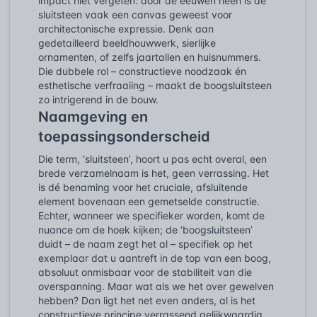
impact niet vergeten: door de eeuwen heen is de
sluitsteen vaak een canvas geweest voor
architectonische expressie. Denk aan
gedetailleerd beeldhouwwerk, sierlijke
ornamenten, of zelfs jaartallen en huisnummers.
Die dubbele rol – constructieve noodzaak én
esthetische verfraaiing – maakt de boogsluitsteen
zo intrigerend in de bouw.
Naamgeving en
toepassingsonderscheid
Die term, ‘sluitsteen’, hoort u pas echt overal, een
brede verzamelnaam is het, geen verrassing. Het
is dé benaming voor het cruciale, afsluitende
element bovenaan een gemetselde constructie.
Echter, wanneer we specifieker worden, komt de
nuance om de hoek kijken; de ‘boogsluitsteen’
duidt – de naam zegt het al – specifiek op het
exemplaar dat u aantreft in de top van een boog,
absoluut onmisbaar voor de stabiliteit van die
overspanning. Maar wat als we het over gewelven
hebben? Dan ligt het net even anders, al is het
constructieve principe verrassend gelijkwaardig.