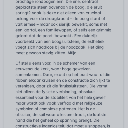
prachtige rondbogen erin. Die ene, centraal
geplaatste steen bovenaan de boog, die eruit
springt? Vaak is deze niet alleen van cruciaal
belang voor de draagkracht – de boog staat of
valt ermee – maar ook sierlijk bewerkt, soms met
een jaartal, een familiewapen, of zelfs een grimmig
gelaat dat de poort 'bewaakt'. Een duidelijk
voorbeeld van een boogsluitsteen, de esthetiek
voegt zich naadloos bij de noodzaak. Het ding
moet gewoon stevig zitten. Altijd.
Of stel u eens voor, in de schemer van een
eeuwenoude kerk, waar hoge gewelven
samenkomen. Daar, exact op het punt waar al die
ribben elkaar kruisen en de constructie zich lijkt te
verenigen, daar zit die ‘kruissluitsteen’. Die vormt
niet alleen de fysieke verbinding, absoluut
essentieel voor de stabiliteit van het hele gewelf,
maar wordt ook vaak verfraaid met religieuze
symbolen of complexe patronen. Het is de
afsluiter, de spil waar alles om draait, de laatste
hand die het geheel op spanning brengt. Die
constructieve ingeniositeit, dat moet u snappen, is