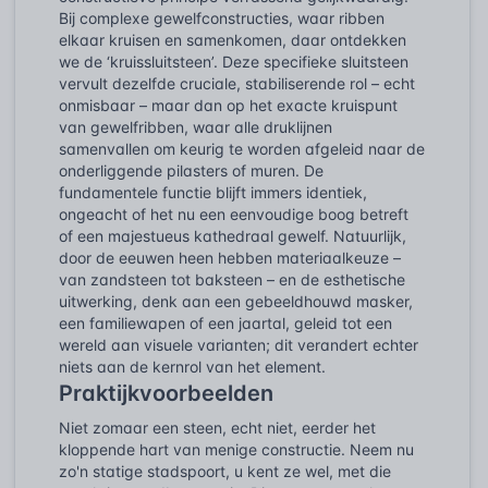
Bij complexe gewelfconstructies, waar ribben
elkaar kruisen en samenkomen, daar ontdekken
we de ‘kruissluitsteen’. Deze specifieke sluitsteen
vervult dezelfde cruciale, stabiliserende rol – echt
onmisbaar – maar dan op het exacte kruispunt
van gewelfribben, waar alle druklijnen
samenvallen om keurig te worden afgeleid naar de
onderliggende pilasters of muren. De
fundamentele functie blijft immers identiek,
ongeacht of het nu een eenvoudige boog betreft
of een majestueus kathedraal gewelf. Natuurlijk,
door de eeuwen heen hebben materiaalkeuze –
van zandsteen tot baksteen – en de esthetische
uitwerking, denk aan een gebeeldhouwd masker,
een familiewapen of een jaartal, geleid tot een
wereld aan visuele varianten; dit verandert echter
niets aan de kernrol van het element.
Praktijkvoorbeelden
Niet zomaar een steen, echt niet, eerder het
kloppende hart van menige constructie. Neem nu
zo'n statige stadspoort, u kent ze wel, met die