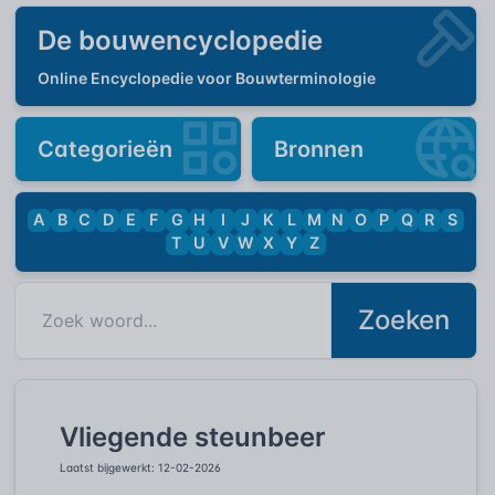
De bouwencyclopedie
Online Encyclopedie voor Bouwterminologie
Categorieën
Bronnen
A
B
C
D
E
F
G
H
I
J
K
L
M
N
O
P
Q
R
S
T
U
V
W
X
Y
Z
Zoeken
Vliegende steunbeer
Laatst bijgewerkt: 12-02-2026