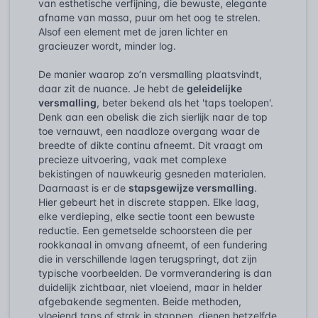
van esthetische verfijning, die bewuste, elegante
afname van massa, puur om het oog te strelen.
Alsof een element met de jaren lichter en
gracieuzer wordt, minder log.
De manier waarop zo’n versmalling plaatsvindt,
daar zit de nuance. Je hebt de
geleidelijke
versmalling
, beter bekend als het 'taps toelopen'.
Denk aan een obelisk die zich sierlijk naar de top
toe vernauwt, een naadloze overgang waar de
breedte of dikte continu afneemt. Dit vraagt om
precieze uitvoering, vaak met complexe
bekistingen of nauwkeurig gesneden materialen.
Daarnaast is er de
stapsgewijze versmalling
.
Hier gebeurt het in discrete stappen. Elke laag,
elke verdieping, elke sectie toont een bewuste
reductie. Een gemetselde schoorsteen die per
rookkanaal in omvang afneemt, of een fundering
die in verschillende lagen terugspringt, dat zijn
typische voorbeelden. De vormverandering is dan
duidelijk zichtbaar, niet vloeiend, maar in helder
afgebakende segmenten. Beide methoden,
vloeiend taps of strak in stappen, dienen hetzelfde