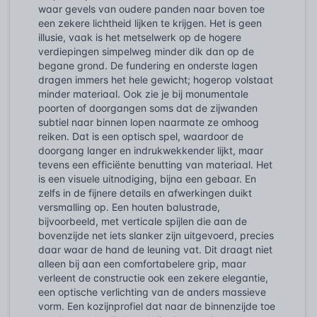
waar gevels van oudere panden naar boven toe
een zekere lichtheid lijken te krijgen. Het is geen
illusie, vaak is het metselwerk op de hogere
verdiepingen simpelweg minder dik dan op de
begane grond. De fundering en onderste lagen
dragen immers het hele gewicht; hogerop volstaat
minder materiaal. Ook zie je bij monumentale
poorten of doorgangen soms dat de zijwanden
subtiel naar binnen lopen naarmate ze omhoog
reiken. Dat is een optisch spel, waardoor de
doorgang langer en indrukwekkender lijkt, maar
tevens een efficiënte benutting van materiaal. Het
is een visuele uitnodiging, bijna een gebaar. En
zelfs in de fijnere details en afwerkingen duikt
versmalling op. Een houten balustrade,
bijvoorbeeld, met verticale spijlen die aan de
bovenzijde net iets slanker zijn uitgevoerd, precies
daar waar de hand de leuning vat. Dit draagt niet
alleen bij aan een comfortabelere grip, maar
verleent de constructie ook een zekere elegantie,
een optische verlichting van de anders massieve
vorm. Een kozijnprofiel dat naar de binnenzijde toe