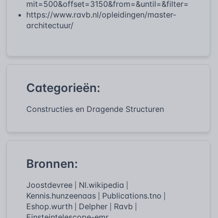
mit=500&offset=3150&from=&until=&filter=
https://www.ravb.nl/opleidingen/master-
architectuur/
Categorieën:
Constructies en Dragende Structuren
Bronnen:
Joostdevree
Nl.wikipedia
|
|
Kennis.hunzeenaas
Publications.tno
|
|
Eshop.wurth
Delpher
Ravb
|
|
|
Einsteintelescope-emr