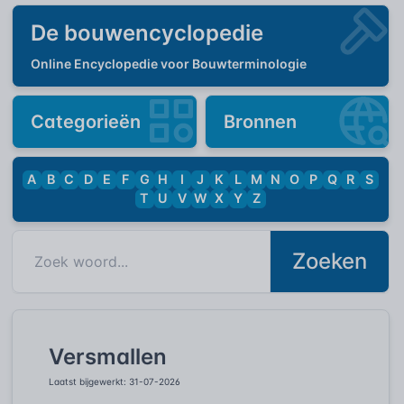
De bouwencyclopedie
Online Encyclopedie voor Bouwterminologie
Categorieën
Bronnen
A
B
C
D
E
F
G
H
I
J
K
L
M
N
O
P
Q
R
S
T
U
V
W
X
Y
Z
Zoeken
Versmallen
Laatst bijgewerkt: 31-07-2026