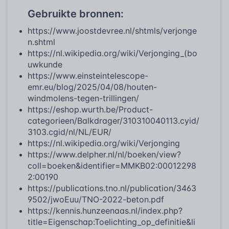
Gebruikte bronnen:
https://www.joostdevree.nl/shtmls/verjonge
n.shtml
https://nl.wikipedia.org/wiki/Verjonging_(bo
uwkunde
https://www.einsteintelescope-
emr.eu/blog/2025/04/08/houten-
windmolens-tegen-trillingen/
https://eshop.wurth.be/Product-
categorieen/Balkdrager/310310040113.cyid/
3103.cgid/nl/NL/EUR/
https://nl.wikipedia.org/wiki/Verjonging
https://www.delpher.nl/nl/boeken/view?
coll=boeken&identifier=MMKB02:00012298
2:00190
https://publications.tno.nl/publication/3463
9502/jwoEuu/TNO-2022-beton.pdf
https://kennis.hunzeenaas.nl/index.php?
title=Eigenschap:Toelichting_op_definitie&li