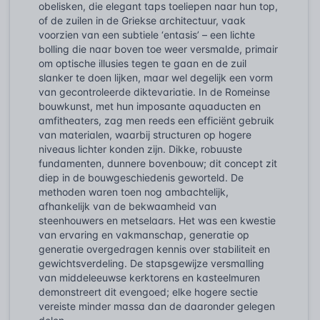
obelisken, die elegant taps toeliepen naar hun top,
of de zuilen in de Griekse architectuur, vaak
voorzien van een subtiele ‘entasis’ – een lichte
bolling die naar boven toe weer versmalde, primair
om optische illusies tegen te gaan en de zuil
slanker te doen lijken, maar wel degelijk een vorm
van gecontroleerde diktevariatie. In de Romeinse
bouwkunst, met hun imposante aquaducten en
amfitheaters, zag men reeds een efficiënt gebruik
van materialen, waarbij structuren op hogere
niveaus lichter konden zijn. Dikke, robuuste
fundamenten, dunnere bovenbouw; dit concept zit
diep in de bouwgeschiedenis geworteld. De
methoden waren toen nog ambachtelijk,
afhankelijk van de bekwaamheid van
steenhouwers en metselaars. Het was een kwestie
van ervaring en vakmanschap, generatie op
generatie overgedragen kennis over stabiliteit en
gewichtsverdeling. De stapsgewijze versmalling
van middeleeuwse kerktorens en kasteelmuren
demonstreert dit evengoed; elke hogere sectie
vereiste minder massa dan de daaronder gelegen