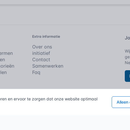
Extra informatie
Jo
Over ons
Wi
Termen
initiatief
ge
en
Contact
Ne
orieën
Samenwerken
elen
Faq
e rechten voorbehouden.
eren en ervoor te zorgen dat onze website optimaal
Cookies
Alleen