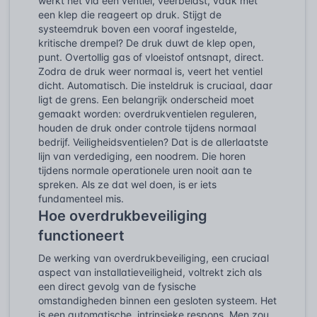
werkt het via een ventiel, veerbelast, vaak met
een klep die reageert op druk. Stijgt de
systeemdruk boven een vooraf ingestelde,
kritische drempel? De druk duwt de klep open,
punt. Overtollig gas of vloeistof ontsnapt, direct.
Zodra de druk weer normaal is, veert het ventiel
dicht. Automatisch. Die insteldruk is cruciaal, daar
ligt de grens. Een belangrijk onderscheid moet
gemaakt worden: overdrukventielen reguleren,
houden de druk onder controle tijdens normaal
bedrijf. Veiligheidsventielen? Dat is de allerlaatste
lijn van verdediging, een noodrem. Die horen
tijdens normale operationele uren nooit aan te
spreken. Als ze dat wel doen, is er iets
fundamenteel mis.
Hoe overdrukbeveiliging
functioneert
De werking van overdrukbeveiliging, een cruciaal
aspect van installatieveiligheid, voltrekt zich als
een direct gevolg van de fysische
omstandigheden binnen een gesloten systeem. Het
is een automatische, intrinsieke respons. Men zou