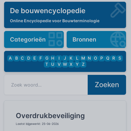
De bouwencyclopedie
Online Encyclopedie voor Bouwterminologie
Categorieën
Bronnen
A
B
C
D
E
F
G
H
I
J
K
L
M
N
O
P
Q
R
S
T
U
V
W
X
Y
Z
Zoeken
Overdrukbeveiliging
Laatst bijgewerkt: 25-06-2026