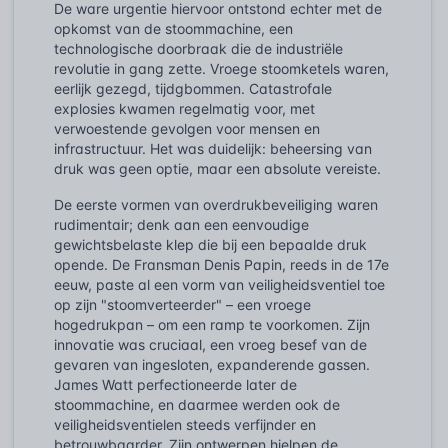
De ware urgentie hiervoor ontstond echter met de
opkomst van de stoommachine, een
technologische doorbraak die de industriële
revolutie in gang zette. Vroege stoomketels waren,
eerlijk gezegd, tijdgbommen. Catastrofale
explosies kwamen regelmatig voor, met
verwoestende gevolgen voor mensen en
infrastructuur. Het was duidelijk: beheersing van
druk was geen optie, maar een absolute vereiste.
De eerste vormen van overdrukbeveiliging waren
rudimentair; denk aan een eenvoudige
gewichtsbelaste klep die bij een bepaalde druk
opende. De Fransman Denis Papin, reeds in de 17e
eeuw, paste al een vorm van veiligheidsventiel toe
op zijn "stoomverteerder" – een vroege
hogedrukpan – om een ramp te voorkomen. Zijn
innovatie was cruciaal, een vroeg besef van de
gevaren van ingesloten, expanderende gassen.
James Watt perfectioneerde later de
stoommachine, en daarmee werden ook de
veiligheidsventielen steeds verfijnder en
betrouwbaarder. Zijn ontwerpen hielpen de