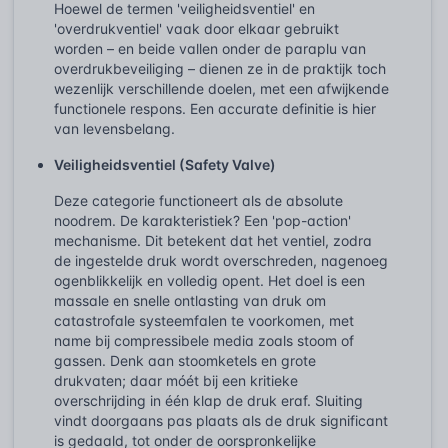
Hoewel de termen 'veiligheidsventiel' en
'overdrukventiel' vaak door elkaar gebruikt
worden – en beide vallen onder de paraplu van
overdrukbeveiliging – dienen ze in de praktijk toch
wezenlijk verschillende doelen, met een afwijkende
functionele respons. Een accurate definitie is hier
van levensbelang.
Veiligheidsventiel (Safety Valve)
Deze categorie functioneert als de absolute
noodrem. De karakteristiek? Een 'pop-action'
mechanisme. Dit betekent dat het ventiel, zodra
de ingestelde druk wordt overschreden, nagenoeg
ogenblikkelijk en volledig opent. Het doel is een
massale en snelle ontlasting van druk om
catastrofale systeemfalen te voorkomen, met
name bij compressibele media zoals stoom of
gassen. Denk aan stoomketels en grote
drukvaten; daar móét bij een kritieke
overschrijding in één klap de druk eraf. Sluiting
vindt doorgaans pas plaats als de druk significant
is gedaald, tot onder de oorspronkelijke