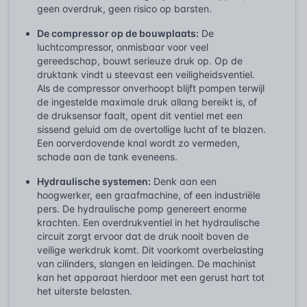
geen overdruk, geen risico op barsten.
De compressor op de bouwplaats:
De
luchtcompressor, onmisbaar voor veel
gereedschap, bouwt serieuze druk op. Op de
druktank vindt u steevast een veiligheidsventiel.
Als de compressor onverhoopt blijft pompen terwijl
de ingestelde maximale druk allang bereikt is, of
de druksensor faalt, opent dit ventiel met een
sissend geluid om de overtollige lucht af te blazen.
Een oorverdovende knal wordt zo vermeden,
schade aan de tank eveneens.
Hydraulische systemen:
Denk aan een
hoogwerker, een graafmachine, of een industriële
pers. De hydraulische pomp genereert enorme
krachten. Een overdrukventiel in het hydraulische
circuit zorgt ervoor dat de druk nooit boven de
veilige werkdruk komt. Dit voorkomt overbelasting
van cilinders, slangen en leidingen. De machinist
kan het apparaat hierdoor met een gerust hart tot
het uiterste belasten.