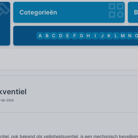
Categorieën
B
A
B
C
D
E
F
G
H
I
J
K
L
M
N
ventiel
5-06-2026
ntiel, ook bekend als veiligheidsventiel, is een mechanisch beveil