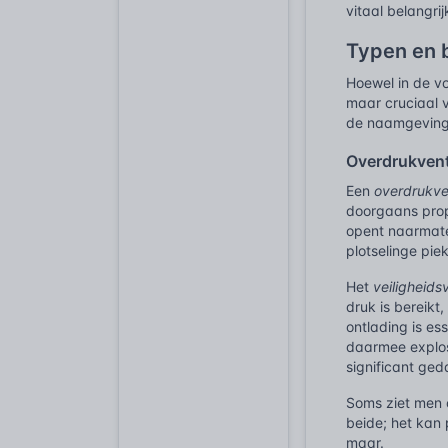
vitaal belangri
Typen en 
Hoewel in de vo
maar cruciaal v
de naamgeving
Overdrukventi
Een
overdrukve
doorgaans prop
opent naarmate 
plotselinge pie
Het
veiligheidsv
druk is bereikt
ontlading is e
daarmee explosi
significant ged
Soms ziet men
beide; het kan 
maar.