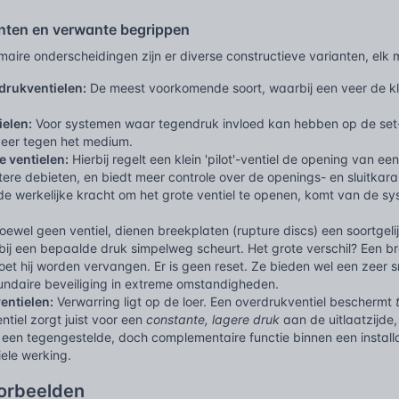
nten en verwante begrippen
aire onderscheidingen zijn er diverse constructieve varianten, elk
drukventielen:
De meest voorkomende soort, waarbij een veer de kl
ielen:
Voor systemen waar tegendruk invloed kan hebben op de set-d
eer tegen het medium.
e ventielen:
Hierbij regelt een klein 'pilot'-ventiel de opening van e
ere debieten, en biedt meer controle over de openings- en sluitkarak
de werkelijke kracht om het grote ventiel te openen, komt van de s
ewel geen ventiel, dienen breekplaten (rupture discs) een soortgelij
ij een bepaalde druk simpelweg scheurt. Het grote verschil? Een b
et hij worden vervangen. Er is geen reset. Ze bieden wel een zeer sn
cundaire beveiliging in extreme omstandigheden.
entielen:
Verwarring ligt op de loer. Een overdrukventiel beschermt
tiel zorgt juist voor een
constante, lagere druk
aan de uitlaatzijde
een tegengestelde, doch complementaire functie binnen een install
iele werking.
oorbeelden