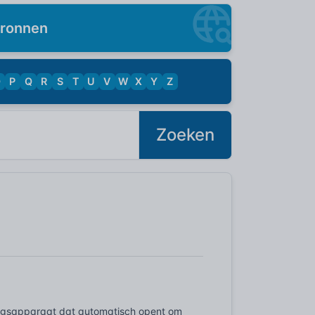
ronnen
O
P
Q
R
S
T
U
V
W
X
Y
Z
Zoeken
igingsapparaat dat automatisch opent om