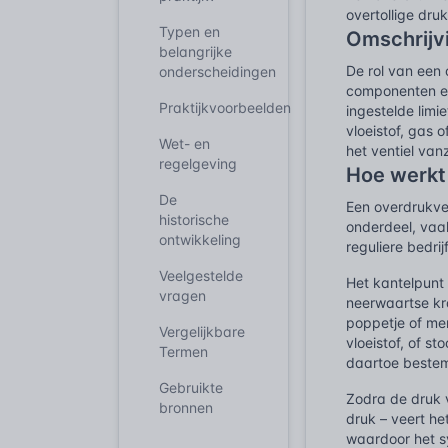
overtollige dru
Typen en
Omschrijv
belangrijke
De rol van een 
onderscheidingen
componenten en
Praktijkvoorbeelden
ingestelde limie
vloeistof, gas o
Wet- en
het ventiel va
regelgeving
Hoe werkt 
De
Een overdrukven
historische
onderdeel, vaa
ontwikkeling
reguliere bedri
Veelgestelde
Het kantelpunt
vragen
neerwaartse kr
poppetje of me
Vergelijkbare
vloeistof, of s
Termen
daartoe bestem
Gebruikte
Zodra de druk v
bronnen
druk – veert he
waardoor het sy