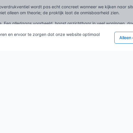
overdrukventiel wordt pas echt concreet wanneer we kijken naar situ
niet alleen om theorie; de praktijk laat de onmisbaarheid zien.
tie. Een alledaags voorbeeld, haast onzichtbaar in veel woningen, 
adiatoren gesloten blijven, kan de waterdruk gevaarlijk toenemen, d
eren en ervoor te zorgen dat onze website optimaal
 zou dit leiden tot barstende leidingen of schade aan de ketel, een
Alleen
 ventiel laat dan op het juiste moment een kleine hoeveelheid water
ote persluchtinstallatie in een fabriekshal, die machines aandrijft.
len of het systeem verstopt raken, dan kan de tank met perslucht i
ot een projectiel. Het overdrukventiel detecteert deze kritieke piek
tlading, die de overtollige lucht de buitenlucht inblaast. Explosiege
 of de bouw, bij zware hydraulische machines zoals graafmachines, 
n een onbeweeglijk object stuit, of een te zware last probeert te til
reme druk te staan. Het overdrukventiel in het hydraulische circuit 
g circuleren of ontsnappen, waardoor het systeem, de pomp, de cili
 uitval.
g de warmwaterboiler, cruciaal in horeca of grote kantoorgebouwen. 
ren, en het water blijft maar opwarmen, verder dan de veilige gren
rdt immens. Het overdrukventiel opent dan, laat de overtollige sto
ler, maar ook de kans op ernstige brandwonden of zelfs een explos