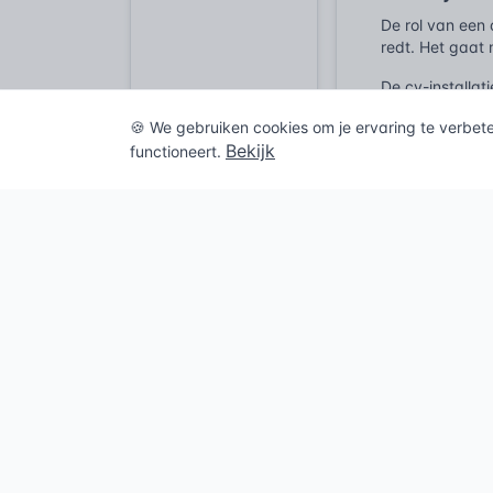
De rol van een 
redt. Het gaat 
De cv-installa
hoog staat of r
🍪 We gebruiken cookies om je ervaring te verbet
overdrukventiel
Bekijk
functioneert.
gevaarlijk. Het
Denk aan een gr
drukregelaar fa
transformeren t
luidruchtige on
In de landbouw
met de bak tege
komen onder ext
olie kortstondi
tegen schade of
En dan is er no
meer naar beho
interne druk wo
gescheurde boi