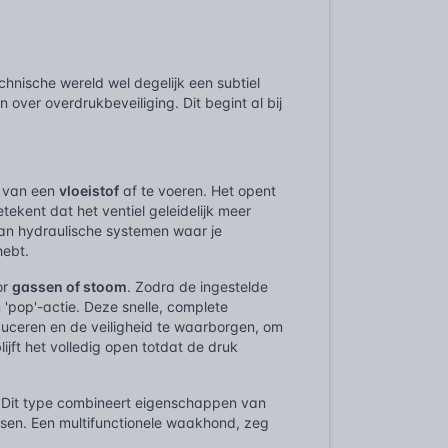
hnische wereld wel degelijk een subtiel
over overdrukbeveiliging. Dit begint al bij
)
k van een
vloeistof
af te voeren. Het opent
ekent dat het ventiel geleidelijk meer
 aan hydraulische systemen waar je
hebt.
or
gassen of stoom
. Zodra de ingestelde
n 'pop'-actie. Deze snelle, complete
duceren en de veiligheid te waarborgen, om
jft het volledig open totdat de druk
. Dit type combineert eigenschappen van
assen. Een multifunctionele waakhond, zeg