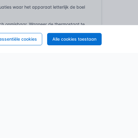
aties waar het apparaat letterlijk de boel
doch onmisbaar. Wanneer de thermostaat te
oor uitzetting van het water. Zonder een
 dure aangelegenheid, en potentieel
 essentiële cookies
Alle cookies toestaan
 ontsnappen, direct de druk normaliserend.
 Hier bouwt zich constant druk op. Mocht de
n een fractie van een seconde
. Het 'poppt' dan open, een abrupte, soms
vaar afgewend.
ziet men het ook veel. Een machinist die
len: de hydraulische pomp en cilinders
opent ogenblikkelijk, laat de hydraulische
nders, en de bediener beschermd blijven
Stel je voor, de thermostaat werkt niet
s. Stoomvorming neemt exponentieel toe, de
om ontsnappen. Voorkomt niet alleen een
ie in een drukke omgeving.