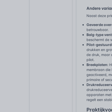
Andere varia
Naast deze prim
Geveerde over
betrouwbaar.
Balg-type vent
beschermt de v
Pilot-gestuurd
drukken en grot
de druk, maar 
pilot.
Breekplaten:
Ho
membraan die b
geactiveerd, mo
primaire of se
Drukreduceerv
drukreduceerven
apparaten met 
regelt een stab
Praktijkv