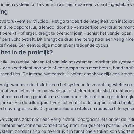
k in een systeem af te voeren wanneer deze een vooraf ingestelde ve
ing
overdrukventiel? Cruciaal. Het garandeert de integriteit van install
 dure apparatuur, allemaal door die verraderlijke overdruk te man
t bereikt – of erger, dreigt te overschrijden – schiet het ventiel ope
f perslucht betreft. Dit brengt de druk snel terug naar een veilig nive
nzelf weer. Een eenvoudige maar levensreddende cyclus.
het in de praktijk?
tiel, essentieel binnen tal van leidingsystemen, monitort de systeem
k een veerbelast poppetje of een gespannen membraan, handhaaft d
jfscondities. De interne systeemdruk oefent onophoudelijk een kracht
 volgt wanneer de druk binnen het systeem de vooraf ingestelde ope
acht van het medium overweldigend sterker dan de sluitkracht van
mbraan omhoog gelicht; een stroompad ontstaat dan ogenblikkelijk. 
toom kan via de uitlaatpoort van het ventiel ontsnappen, rechtstreek
d opvangreservoir. Dit gecontroleerde afblazen reduceert de systee
ervolgens zakt naar een veilig niveau, doorgaans iets onder de ini
t interne mechanisme vanzelf terug naar zijn gesloten positie. De st
steem zonder risico op overdruk zijn functionele taken kan voortze