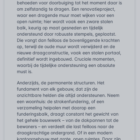
behoeden voor doorbuiging tot het moment daar is
om zelfstandig te dragen. Een renovatieproject,
waar een dragende muur moet wijken voor een
open ruimte; hier wordt vaak een zware stalen
balk, keurig op maat gesneden en tijdelijk
ondersteund door robuuste stempels, geplaatst.
Die vangt dan feilloos de bovenliggende krachten
op, terwijl de oude muur wordt verwijderd en de
nieuwe draagconstructie, vaak een stalen portaal,
definitief wordt ingebouwd. Cruciale momenten,
waarbij de tijdelijke ondersteuning een absolute
must is.
Anderzijds, de permanente structuren. Het
fundament van elk gebouw, dat zijn de
onzichtbare helden die altijd ondersteunen. Neem
een woonhuis: de strokenfundering, of een
verzameling heipalen met daarop een
funderingsbalk, draagt constant het gewicht van
het gehele bouwwerk – van de dakpannen tot de
bewoners – en verdeelt die last feilloos naar de
draagkrachtige ondergrond. Of in een modern
kantoorgebouw met grote, open ruimtes. Daar zijn