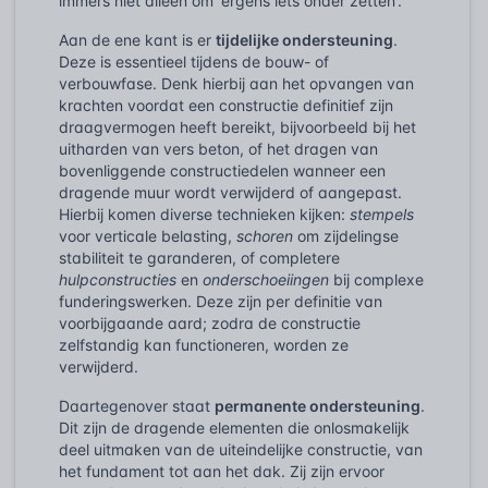
immers niet alleen om 'ergens iets onder zetten'.
Aan de ene kant is er
tijdelijke ondersteuning
.
Deze is essentieel tijdens de bouw- of
verbouwfase. Denk hierbij aan het opvangen van
krachten voordat een constructie definitief zijn
draagvermogen heeft bereikt, bijvoorbeeld bij het
uitharden van vers beton, of het dragen van
bovenliggende constructiedelen wanneer een
dragende muur wordt verwijderd of aangepast.
Hierbij komen diverse technieken kijken:
stempels
voor verticale belasting,
schoren
om zijdelingse
stabiliteit te garanderen, of completere
hulpconstructies
en
onderschoeiingen
bij complexe
funderingswerken. Deze zijn per definitie van
voorbijgaande aard; zodra de constructie
zelfstandig kan functioneren, worden ze
verwijderd.
Daartegenover staat
permanente ondersteuning
.
Dit zijn de dragende elementen die onlosmakelijk
deel uitmaken van de uiteindelijke constructie, van
het fundament tot aan het dak. Zij zijn ervoor