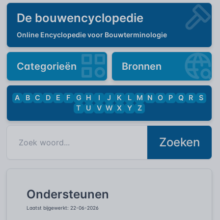
De bouwencyclopedie
Online Encyclopedie voor Bouwterminologie
Categorieën
Bronnen
A
B
C
D
E
F
G
H
I
J
K
L
M
N
O
P
Q
R
S
T
U
V
W
X
Y
Z
Zoeken
Ondersteunen
Laatst bijgewerkt: 22-06-2026