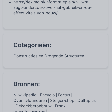
https://lexima.nl/informatieplein/nll-wat-
zegt-onderzoek-over-het-gebruik-en-de-
effectiviteit-van-bouw/
Categorieën:
Constructies en Dragende Structuren
Bronnen:
Nl.wikipedia
Encyclo
Fortus
|
|
|
Ovam.vlaanderen
Steiger-shop
Deltaplus
|
|
Dekockbetonbouw
Franki-
|
|
grondtechnieken
|