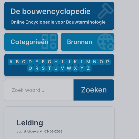
De bouwencyclopedie
Online Encyclopedie voor Bouwterminologie
Categorieën
Bronnen
A
B
C
D
E
F
G
H
I
J
K
L
M
N
O
P
Q
R
S
T
U
V
W
X
Y
Z
Zoeken
Leiding
Laatst bijgewerkt: 03-06-2026