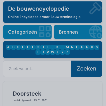
De bouwencyclopedie
Online Encyclopedie voor Bouwterminologie
Categorieën
Bronnen
A
B
C
D
E
F
G
H
I
J
K
L
M
N
O
P
Q
R
S
T
U
V
W
X
Y
Z
Zoeken
Doorsteek
Laatst bijgewerkt: 23-01-2026