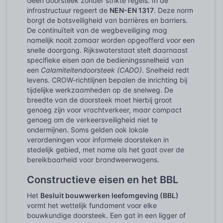
Geen doorsteek zonder strikte regels. In de
infrastructuur regeert de
NEN-EN 1317
. Deze norm
borgt de botsveiligheid van barrières en barriers.
De continuïteit van de wegbeveiliging mag
namelijk nooit zomaar worden opgeofferd voor een
snelle doorgang. Rijkswaterstaat stelt daarnaast
specifieke eisen aan de bedieningssnelheid van
een
Calamiteitendoorsteek (CADO)
. Snelheid redt
levens. CROW-richtlijnen bepalen de inrichting bij
tijdelijke werkzaamheden op de snelweg. De
breedte van de doorsteek moet hierbij groot
genoeg zijn voor vrachtverkeer, maar compact
genoeg om de verkeersveiligheid niet te
ondermijnen. Soms gelden ook lokale
verordeningen voor informele doorsteken in
stedelijk gebied, met name als het gaat over de
bereikbaarheid voor brandweerwagens.
Constructieve eisen en het BBL
Het
Besluit bouwwerken leefomgeving (BBL)
vormt het wettelijk fundament voor elke
bouwkundige doorsteek. Een gat in een ligger of