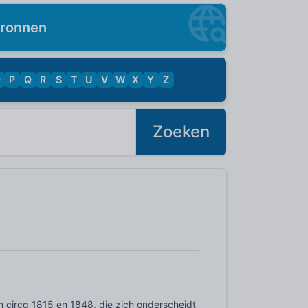
ronnen
O
P
Q
R
S
T
U
V
W
X
Y
Z
Zoeken
en circa 1815 en 1848, die zich onderscheidt