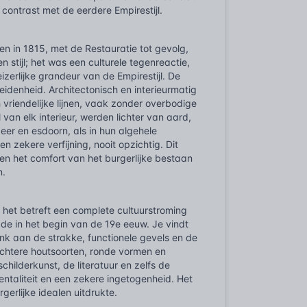
 contrast met de eerdere Empirestijl.
 in 1815, met de Restauratie tot gevolg,
tijl; het was een culturele tegenreactie,
izerlijke grandeur van de Empirestijl. De
eidenheid. Architectonisch en interieurmatig
vriendelijke lijnen, vaak zonder overbodige
 van elk interieur, werden lichter van aard,
eer en esdoorn, als in hun algehele
 zekere verfijning, nooit opzichtig. Dit
d en het comfort van het burgerlijke bestaan
n.
; het betreft een complete cultuurstroming
de in het begin van de 19e eeuw. Je vindt
enk aan de strakke, functionele gevels en de
ichtere houtsoorten, ronde vormen en
hilderkunst, de literatuur en zelfs de
ntaliteit en een zekere ingetogenheid. Het
erlijke idealen uitdrukte.