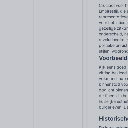
Cruciaal voor 
Empirestijl, di
representatiev
voor het intiem
gezellige zitk
onderscheid, h
revolutionaire 
politieke onru
stijlen, waaron
Voorbeeld
Kijk eens goed 
zitting beklee
vakmanschap dat
binnenstad voor
daglicht binnen
de lijnen zijn 
huiselijke esth
burgerleven. De
Historisch
De jaren volge