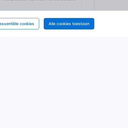
ur?
 essentiële cookies
Alle cookies toestaan
bouwen_interbellum_proefschrift_mari