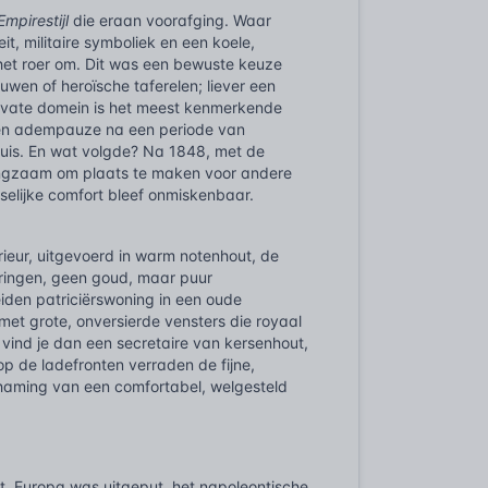
Empirestijl
die eraan voorafging. Waar
t, militaire symboliek en een koele,
et roer om. Dit was een bewuste keuze
uwen of heroïsche taferelen; liever een
ivate domein is het meest kenmerkende
een adempauze na een periode van
 huis. En wat volgde? Na 1848, met de
 langzaam om plaats te maken voor andere
iselijke comfort bleef onmiskenbaar.
rieur, uitgevoerd in warm notenhout, de
eringen, geen goud, maar puur
eiden patriciërswoning in een oude
met grote, onversierde vensters die royaal
n vind je dan een secretaire van kersenhout,
 op de ladefronten verraden de fijne,
ichaming van een comfortabel, welgesteld
. Europa was uitgeput, het napoleontische