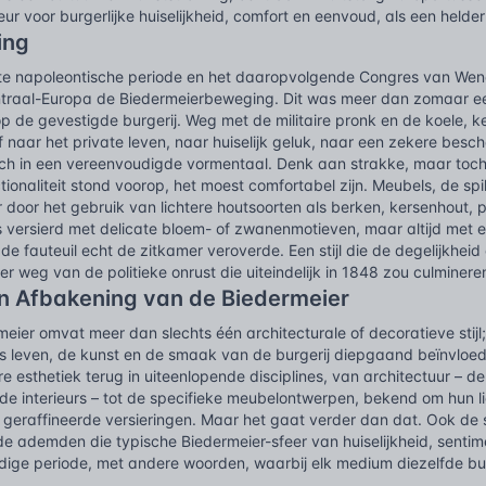
ur voor burgerlijke huiselijkheid, comfort en eenvoud, als een helder
ing
te napoleontische periode en het daaropvolgende Congres van Wenen
ntraal-Europa de Biedermeierbeweging. Dit was meer dan zomaar een s
op de gevestigde burgerij. Weg met de militaire pronk en de koele, ke
 naar het private leven, naar huiselijk geluk, naar een zekere besch
ich in een vereenvoudigde vormentaal. Denk aan strakke, maar toch 
tionaliteit stond voorop, het moest comfortabel zijn. Meubels, de spil
 door het gebruik van lichtere houtsoorten als berken, kersenhout, p
 versierd met delicate bloem- of zwanenmotieven, maar altijd met een
 de fauteuil echt de zitkamer veroverde. Een stijl die de degelijkhei
r weg van de politieke onrust die uiteindelijk in 1848 zou culminere
en Afbakening van de Biedermeier
eier omvat meer dan slechts één architecturale of decoratieve stijl
ks leven, de kunst en de smaak van de burgerij diepgaand beïnvloed
 esthetiek terug in uiteenlopende disciplines, van architectuur – d
de interieurs – tot de specifieke meubelontwerpen, bekend om hun l
geraffineerde versieringen. Maar het gaat verder dan dat. Ook de sc
 ademden die typische Biedermeier-sfeer van huiselijkheid, sentime
dige periode, met andere woorden, waarbij elk medium diezelfde burg