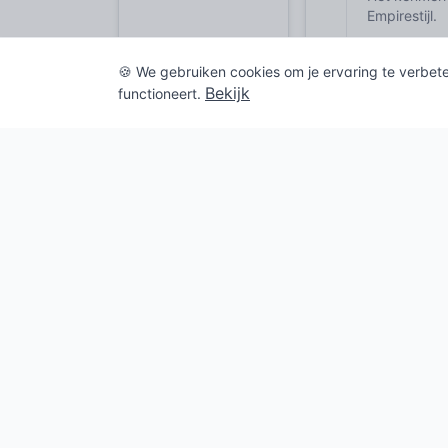
Empirestijl.
Welke kenm
🍪 We gebruiken cookies om je ervaring te verbet
Bekijk
functioneert.
Waarom on
Vergelijk
Jugendstil
N
|
Gebruikte
https://nl.wi
https://wikik
https://www.
a_g_polman.
https://nl.wik