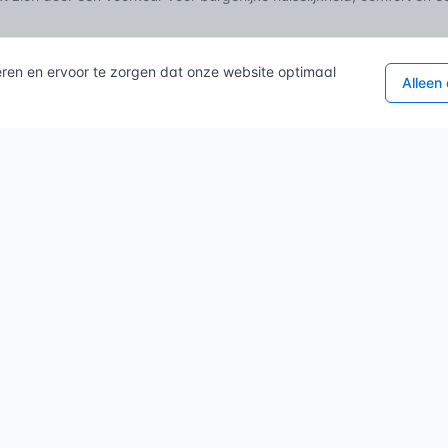
erken heeft de Biedermeier stijl in architectuur en interie
eren en ervoor te zorgen dat onze website optimaal
Alleen
tstond de Biedermeier beweging?
bare termen
eoclassicisme
Empire-stijl
|
 bronnen:
kipedia.org/wiki/Biedermeier
ids.nl/Biedermeier
joostdevree.nl/bouwkunde2/jpgp/pdf_004_kleuren_nieuwe_
pdf
ipedia.org/wiki/Empirestijl