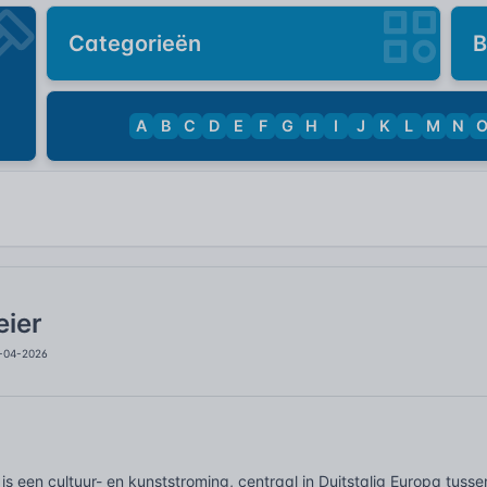
Categorieën
B
A
B
C
D
E
F
G
H
I
J
K
L
M
N
eier
1-04-2026
is een cultuur- en kunststroming, centraal in Duitstalig Europa tuss