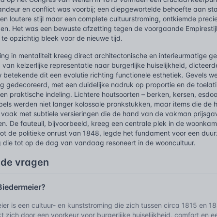
andeur en conflict was voorbij; een diepgewortelde behoefte aan stabi
en loutere stijl maar een complete cultuurstroming, ontkiemde preci
den. Het was een bewuste afzetting tegen de voorgaande Empirestijl, d
 te opzichtig bleek voor de nieuwe tijd.
ng in mentaliteit kreeg direct architectonische en interieurmatige g
 van keizerlijke representatie naar burgerlijke huiselijkheid, dicte
betekende dit een evolutie richting functionele esthetiek. Gevels 
g gedecoreerd, met een duidelijke nadruk op proportie en de toelati
en praktische indeling. Lichtere houtsoorten – berken, kersen, esd
els werden niet langer kolossale pronkstukken, maar items die de hu
vaak met subtiele versieringen die de hand van de vakman prijsgave
. De fauteuil, bijvoorbeeld, kreeg een centrale plek in de woonkam
 tot de politieke onrust van 1848, legde het fundament voor een du
 die tot op de dag van vandaag resoneert in de wooncultuur.
lde vragen
Biedermeier?
er is een cultuur- en kunststroming die zich tussen circa 1815 en 1
 zich door een voorkeur voor burgerlijke huiselijkheid, comfort en 