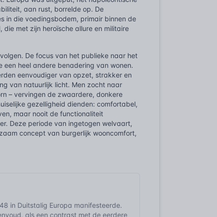
liteit, aan rust, borrelde op. De
es in die voedingsbodem, primair binnen de
ie met zijn heroïsche allure en militaire
evolgen. De focus van het publieke naar het
erde een heel andere benadering van wonen.
werden eenvoudiger van opzet, strakker en
ng van natuurlijk licht. Men zocht naar
oorn – vervingen de zwaardere, donkere
iselijke gezelligheid dienden: comfortabel,
n, maar nooit de functionaliteit
er. Deze periode van ingetogen welvaart,
urzaam concept van burgerlijk wooncomfort,
848 in Duitstalig Europa manifesteerde.
eenvoud, als een contrast met de eerdere