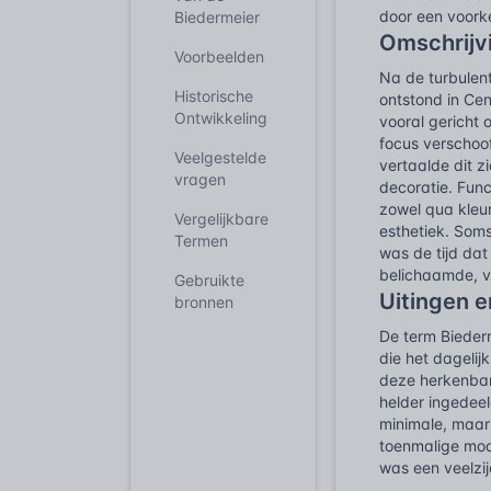
door een voorke
Biedermeier
Omschrijv
Voorbeelden
Na de turbulen
Historische
ontstond in Ce
Ontwikkeling
vooral gericht 
focus verschoof
Veelgestelde
vertaalde dit z
vragen
decoratie. Func
zowel qua kleur
Vergelijkbare
esthetiek. Soms
Termen
was de tijd dat
belichaamde, ve
Gebruikte
Uitingen 
bronnen
De term Biederm
die het dagelij
deze herkenbare
helder ingedeel
minimale, maar 
toenmalige mode
was een veelzij