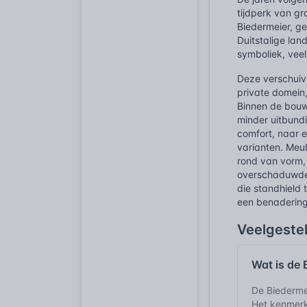
tijdperk van gr
Biedermeier, ge
Duitstalige lan
symboliek, veel
Deze verschuivi
private domein,
Binnen de bouw 
minder uitbundi
comfort, naar e
varianten. Meub
rond van vorm, 
overschaduwden
die standhield
een benadering
Veelgeste
Wat is de 
De Biedermei
Het kenmerkt