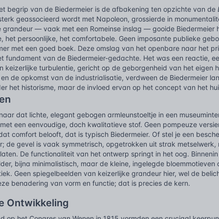
het begrip van de Biedermeier is de afbakening ten opzichte van de
e sterk geassocieerd wordt met Napoleon, grossierde in monumentalitei
e grandeur — vaak met een Romeinse inslag — gooide Biedermeier h
e, het persoonlijke, het comfortabele. Geen imposante publieke gebo
amer met een goed boek. Deze omslag van het openbare naar het pr
et fundament van de Biedermeier-gedachte. Het was een reactie, 
en keizerlijke turbulentie, gericht op de geborgenheid van het eigen
st en de opkomst van de industrialisatie, verdween de Biedermeier
der het historisme, maar de invloed ervan op het concept van het hu
en
naar dat lichte, elegant gebogen armleunstoeltje in een museuminte
d met een eenvoudige, doch kwalitatieve stof. Geen pompeuze versi
 comfort belooft, dat is typisch Biedermeier. Of stel je een besch
; de gevel is vaak symmetrisch, opgetrokken uit strak metselwerk, 
laten. De functionaliteit van het ontwerp springt in het oog. Binneni
helder, bijna minimalistisch, maar de kleine, ingelegde bloemmotieven
etiek. Geen spiegelbeelden van keizerlijke grandeur hier, wel de bel
ze benadering van vorm en functie; dat is precies de kern.
e Ontwikkeling
nd op het Congres van Wenen in 1815 vormden een cruciaal keerpunt