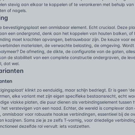
len stevig aan elkaar te koppelen of te verankeren met behulp van
ten of nagels.
ing
de bevestigingsplaat een onmisbaar element. Echt cruciaal. Deze pl
aan een ondergrond, denk aan het koppelen van houten balken, of he
inding moet krachten opvangen, betrouwbaar zijn. De keuze voor ee
 verbinden materialen, de verwachte belasting, de omgeving. Wordt 
olymeer? De afmeting, de dikte, de configuratie van de gaten, alle
an de stabiliteit van een complete constructie ondergraven, de lev
l, dat wel.
arianten
anten
igingsplaat' klinkt zo eenduidig, maar schijn bedriegt. Er is geen 'de
rmen, elke variant met zijn eigen specifieke bestaansrecht, echt wa
dige vlakke platen, die puur dienen als verbindingselement tussen
 het verstevigen van een naad. Echter, de wereld is complexer dan 
, onmisbaar voor robuuste haakse verbindingen, essentieel bij de o
n kozijnen. Soms zie je ze zelfs T-vormig, voor driedelige verbindin
ctioneel dezelfde rol vervult: iets vastzetten.