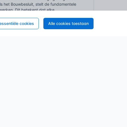
s het Bouwbesluit, stelt de fundamentele
werken. Dit betekent dat elke
an het voldoen aan deze eisen, met name op
eit van een gebouw kan immers letterlijk
 essentiële cookies
Alle cookies toestaan
Voor het concreet invullen van die
structies de principes en regels vastgelegd
5). Deze normen dicteren onder meer hoe
, berekend en uitgevoerd moeten worden om
iteria voor onder andere materiaalkeuze,
tigingsmiddelen en de te verbinden
riaal tot afmeting en gatconfiguratie, is
ige en duurzame constructie te garanderen.
daardiseerd zijn en vallen onder een
pliceert een verplichte CE-markering,
sentiële kenmerken die zijn vastgelegd in
ant garandeert hiermee de prestaties van
ls constructeurs en aannemers, de zekerheid
 is voor een correcte en veilige toepassing
 ouder dan de moderne bouw. Reeds in de