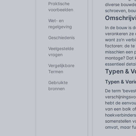
Praktische
diverse bouwde
voorbeelden
schroeven, bou
Omschrijv
Wet- en
regelgeving
In de bouw is 
verankeren ze 
Geschiedenis
want zo'n verb
factoren: de te
Veelgestelde
misschien een p
vragen
montage? Dat k
essentieel detai
Vergelijkbare
Typen & V
Termen
Typen & Vari
Gebruikte
bronnen
De term 'bevest
verschijningsvo
hebt de eenvou
van een balk of
hoekverbinders
samenstellen va
omvat, maar fun