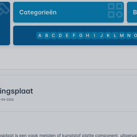
Categorieën
B
A
B
C
D
E
F
G
H
I
J
K
L
M
N
ingsplaat
0-04-2026
splaat is een vaak metalen of kunststof platte component, uitgerus