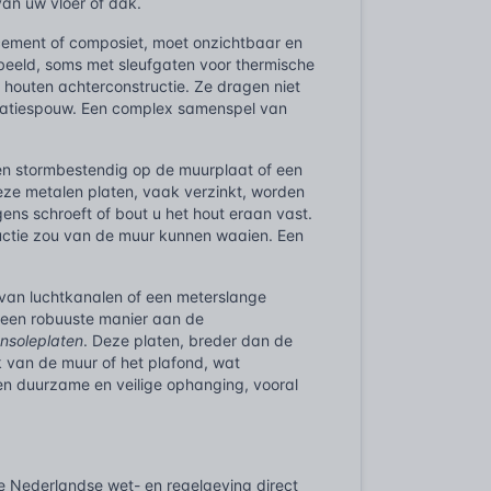
van uw vloer of dak.
lcement of composiet, moet onzichtbaar en
beeld, soms met sleufgaten voor thermische
houten achterconstructie. Ze dragen niet
tilatiespouw. Een complex samenspel van
en stormbestendig op de muurplaat of een
eze metalen platen, vaak verzinkt, worden
ens schroeft of bout u het hout eraan vast.
ructie zou van de muur kunnen waaien. Een
m van luchtkanalen of een meterslange
p een robuuste manier aan de
nsoleplaten
. Deze platen, breder dan de
k van de muur of het plafond, wat
en duurzame en veilige ophanging, vooral
e Nederlandse wet- en regelgeving direct