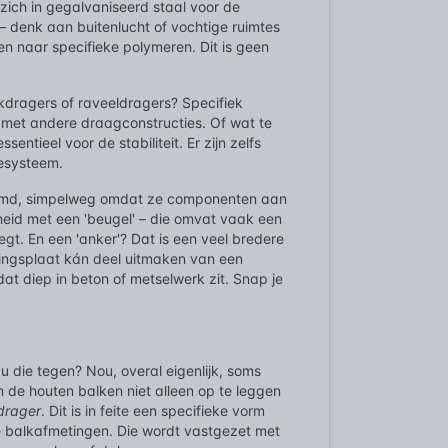
zich in gegalvaniseerd staal voor de
– denk aan buitenlucht of vochtige ruimtes
 men naar specifieke polymeren. Dit is geen
lkdragers of raveeldragers? Specifiek
 met andere draagconstructies. Of wat te
tieel voor de stabiliteit. Er zijn zelfs
gesysteem.
noemd, simpelweg omdat ze componenten aan
scheid met een 'beugel' – die omvat vaak een
egt. En een 'anker'? Dat is een veel bredere
ingsplaat kán deel uitmaken van een
dat diep in beton of metselwerk zit. Snap je
u die tegen? Nou, overal eigenlijk, soms
 de houten balken niet alleen op te leggen
drager
. Dit is in feite een specifieke vorm
de balkafmetingen. Die wordt vastgezet met