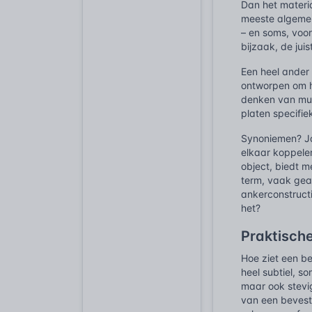
Dan het materi
meeste algemene
– en soms, voor
bijzaak, de jui
Een heel ander 
ontworpen om h
denken van muur
platen specifi
Synoniemen? Ja
elkaar koppelen
object, biedt m
term, vaak gea
ankerconstructi
het?
Praktisch
Hoe ziet een be
heel subtiel, 
maar ook stevi
van een bevest