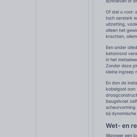
schroeven of an
Of stel u voor
toch oersterk 
uitzetting, va
alleen het gew
krachten, allem
Een ander alle
betonrand veran
in het metselwe
Zonder deze pl
kleine ingreep 
En dan de insta
kabelgoot aan 
draagconstruct
beugelvoet zelf
scheurvorming 
bij dynamische b
Wet- en r
Wanneer een be