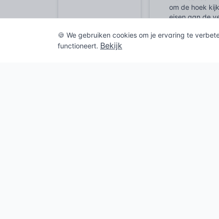
om de hoek kij
eisen aan de v
bevestigingspl
🍪 We gebruiken cookies om je ervaring te verbet
het gebied van 
Bekijk
functioneert.
afhangen van de
constructieve v
in NEN-EN 1993
verbindingen –
de beoogde kra
afmetingen en d
bouwdelen centr
dan ook direct 
Daarnaast vall
geharmoniseerd
indien van toep
de desbetreffe
het product vo
dat het product
binnen het bou
Geschiede
Het concept va