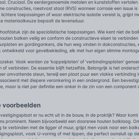
aal. Cruciaal. De eerdergenoemde metalen en kunststoffen vertalen 
 constructies, roestvast staal (RVS) wanneer corrosie een issue is 
 lichtere toepassingen of waar elektrische isolatie vereist is, grijpt
ste materiaalkeuze bepaalt de levensduur.
hoofdstuk zijn de specialistische toepassingen. Wie kent niet de ba
outen balken veilig en conform de constructieve eisen te verbinden
platen en gordingankers, die hun weg vinden in dakconstructies, essen
ek ontwikkeld voor gevelbekleding, elk met hun eigen slimme monta
zeker. Vaak worden ze 'koppelplaten' of 'verbindingsplaten' ge
 of verbinden. De essentie blijft hetzelfde. Belangrijk is het onder
eer omvattende steun, terwijl een plaat puur een vlakke verbinding l
ssocieerd met diepere verankering in een ondergrond. Een bevestig
e, maar is niet per definitie een anker in de zin van een component 
e voorbeelden
vestigingsplaat er nu echt uit in de bouw, in de praktijk? Waar komt 
soms prominent. Neem bijvoorbeeld een doorsnee houten balklaag. Om
g te verbinden met de ligger of muur, grijpt men vaak naar een
balk
igingsplaat, vaak U-vormig of met lippen, die perfect aansluit op 