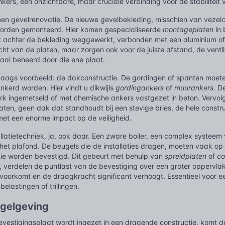
kers, een onzichtbare, maar cruciale verbinding voor de stabiliteit 
: een gevelrenovatie. De nieuwe gevelbekleding, misschien van veze
worden gemonteerd. Hier komen gespecialiseerde
montageplaten
in 
ak achter de bekleding weggewerkt, verbonden met een aluminium of 
icht van de platen, maar zorgen ook voor de juiste afstand, de ven
aal beheerd door die ene plaat.
daags voorbeeld: de dakconstructie. De gordingen of spanten moet
kerd worden. Hier vindt u dikwijls
gordingankers
of
muurankers
. D
rk ingemetseld of met chemische ankers vastgezet in beton. Vervolg
aten, geen dak dat standhoudt bij een stevige bries, de hele const
met een enorme impact op de veiligheid.
llatietechniek, ja, ook daar. Een zware boiler, een complex systee
het plafond. De beugels die de installaties dragen, moeten vaak o
ie worden bevestigd. Dit gebeurt met behulp van
spreidplaten
of
co
, verdelen de puntlast van de bevestiging over een groter oppervla
voorkomt en de draagkracht significant verhoogt. Essentieel voor e
elastingen of trillingen.
egelgeving
vestigingsplaat wordt ingezet in een dragende constructie, komt d