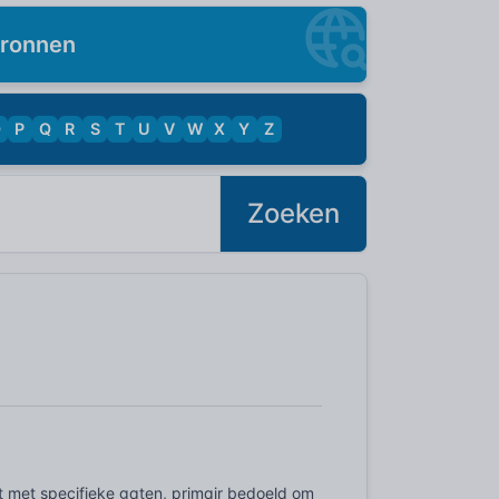
ronnen
O
P
Q
R
S
T
U
V
W
X
Y
Z
Zoeken
t met specifieke gaten, primair bedoeld om