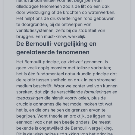
het is fundamenteel voor het begrijpen van
alledaagse fenomenen zoals de lift op een dak
door windzuiging of de krachten op waterwerken.
Het helpt ons de drukverdelingen rond gebouwen
te doorgronden, bij de ontwerpen van
ventilatiesystemen, zelfs bij de stabiliteit van
bruggen. Een must-know, werkelijk.
De Bernoulli-vergelijking en
gerelateerde fenomenen
Het Bernoulli-principe, op zichzelf genomen, is
geen veelkoppig monster met talloze varianten;
het is één fundamenteel natuurkundig principe dat
de relatie tussen snelheid en druk in een stromend
medium beschrijft. Waar we echter wel van kunnen
spreken, dat zijn de verschillende
formuleringen
en
toepassingen
die hieruit voortvloeien, plus de
cruciale aannames die het model maken tot wat
het is, en die ons helpen de grenzen ervan te
begrijpen. Want theorie en praktijk, ze liggen nu
eenmaal vaak net een beetje anders. De meest
bekende is ongetwijfeld de Bernoulli-vergelijking.
Dit is de wiskundige uitdrukking van het principe,