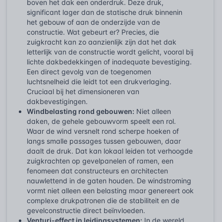
boven het dak een onderdruk. Deze druk,
significant lager dan de statische druk binnenin
het gebouw of aan de onderzijde van de
constructie. Wat gebeurt er? Precies, die
zuigkracht kan zo aanzienlijk zijn dat het dak
letterlijk van de constructie wordt gelicht, vooral bij
lichte dakbedekkingen of inadequate bevestiging.
Een direct gevolg van de toegenomen
luchtsnelheid die leidt tot een drukverlaging.
Cruciaal bij het dimensioneren van
dakbevestigingen.
Windbelasting rond gebouwen:
Niet alleen
daken, de gehele gebouwvorm speelt een rol.
Waar de wind versnelt rond scherpe hoeken of
langs smalle passages tussen gebouwen, daar
daalt de druk. Dat kan lokaal leiden tot verhoogde
zuigkrachten op gevelpanelen of ramen, een
fenomeen dat constructeurs en architecten
nauwlettend in de gaten houden. De windstroming
vormt niet alleen een belasting maar genereert ook
complexe drukpatronen die de stabiliteit en de
gevelconstructie direct beïnvloeden.
Venturi-effect in leidingsystemen:
In de wereld