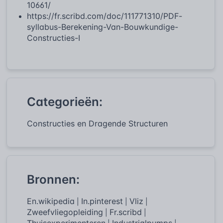
10661/
https://fr.scribd.com/doc/111771310/PDF-
syllabus-Berekening-Van-Bouwkundige-
Constructies-I
Categorieën:
Constructies en Dragende Structuren
Bronnen:
En.wikipedia
In.pinterest
Vliz
|
|
|
Zweefvliegopleiding
Fr.scribd
|
|
Thuisexperimenteren
Industrialpumps