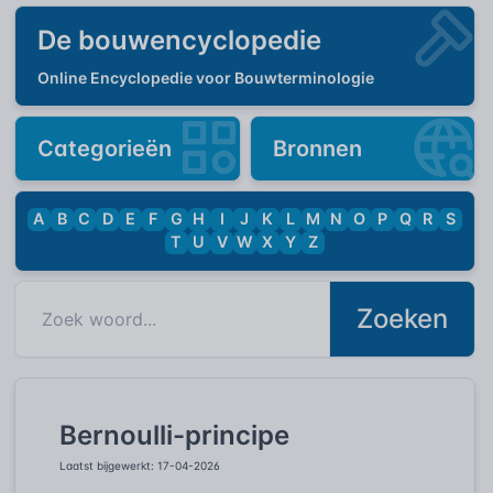
De bouwencyclopedie
Online Encyclopedie voor Bouwterminologie
Categorieën
Bronnen
A
B
C
D
E
F
G
H
I
J
K
L
M
N
O
P
Q
R
S
T
U
V
W
X
Y
Z
Zoeken
Bernoulli-principe
Laatst bijgewerkt: 17-04-2026