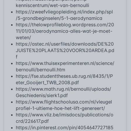
kenniscentrum/wet-van-bernoulli
https://zweefvliegopleiding.nl/index.php/spl
/5-grondbeginselen/5-1-aerodynamica
https://thelowprofileblog.wordpress.com/20
11/01/03/aerodynamica-alles-wat-je-moet-
weten/
https://astec.nl/userfiles/downloads/DE%20
JUISTE%20PLAATS%20VOOR%20ARDEA.pd
f
https://www.thuisexperimenteren.nl/science/
bernoulli/bernoulli.htm
https://fse.studenttheses.ub.rug.nl/8435/1/P
eter_Gooijert_TWB_2008.pdf
https://www.math.rug.nl/bernoulli/uploads/
Geschiedenis/sierk1.pdf
https://www.flightschoolusa.com/nl/vleugel
profiel-1-ultieme-hoe-het-lift-genereert/
https://www.vliz.be/imisdocs/publications/o
crd/226617.pdf
https://in.pinterest.com/pin/4054647727185