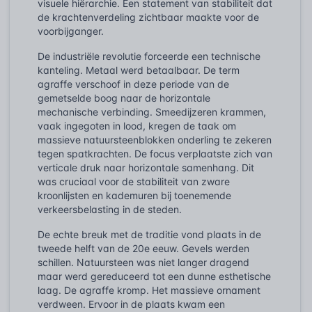
visuele hiërarchie. Een statement van stabiliteit dat
de krachtenverdeling zichtbaar maakte voor de
voorbijganger.
De industriële revolutie forceerde een technische
kanteling. Metaal werd betaalbaar. De term
agraffe verschoof in deze periode van de
gemetselde boog naar de horizontale
mechanische verbinding. Smeedijzeren krammen,
vaak ingegoten in lood, kregen de taak om
massieve natuursteenblokken onderling te zekeren
tegen spatkrachten. De focus verplaatste zich van
verticale druk naar horizontale samenhang. Dit
was cruciaal voor de stabiliteit van zware
kroonlijsten en kademuren bij toenemende
verkeersbelasting in de steden.
De echte breuk met de traditie vond plaats in de
tweede helft van de 20e eeuw. Gevels werden
schillen. Natuursteen was niet langer dragend
maar werd gereduceerd tot een dunne esthetische
laag. De agraffe kromp. Het massieve ornament
verdween. Ervoor in de plaats kwam een