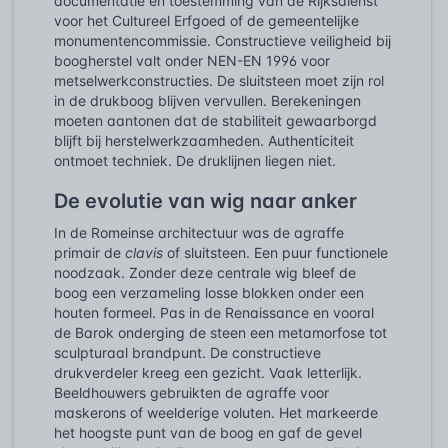
documentatie en toestemming van de Rijksdienst
voor het Cultureel Erfgoed of de gemeentelijke
monumentencommissie. Constructieve veiligheid bij
boogherstel valt onder NEN-EN 1996 voor
metselwerkconstructies. De sluitsteen moet zijn rol
in de drukboog blijven vervullen. Berekeningen
moeten aantonen dat de stabiliteit gewaarborgd
blijft bij herstelwerkzaamheden. Authenticiteit
ontmoet techniek. De druklijnen liegen niet.
De evolutie van wig naar anker
In de Romeinse architectuur was de agraffe
primair de
clavis
of sluitsteen. Een puur functionele
noodzaak. Zonder deze centrale wig bleef de
boog een verzameling losse blokken onder een
houten formeel. Pas in de Renaissance en vooral
de Barok onderging de steen een metamorfose tot
sculpturaal brandpunt. De constructieve
drukverdeler kreeg een gezicht. Vaak letterlijk.
Beeldhouwers gebruikten de agraffe voor
maskerons of weelderige voluten. Het markeerde
het hoogste punt van de boog en gaf de gevel