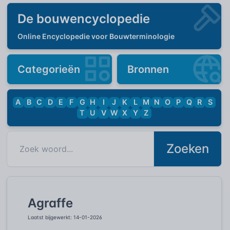
De bouwencyclopedie
Online Encyclopedie voor Bouwterminologie
Categorieën
Bronnen
A
B
C
D
E
F
G
H
I
J
K
L
M
N
O
P
Q
R
S
T
U
V
W
X
Y
Z
Zoeken
Agraffe
Laatst bijgewerkt: 14-01-2026