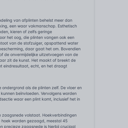
ndeling van afplinten behelst meer dan
erking, een waar vakmanschap. Esthetisch
den, kieren of zelfs geringe
oor het oog, die plinten vangen ook een
stoot van de stofzuiger, opspattend water
e bescherming, daar gaat het om. Bovendien
n of de onvermijdelijke uitzetvoegen van de
 daar zit de kunst. Het maakt of breekt de
t eindresultaat, echt, en het draagt
ondergrond als de plinten zelf. De vloer en
ng kunnen beïnvloeden. Vervolgens worden
tie waar een plint komt, inclusief het in
se zaagsnede volstaat. Hoekverbindingen
de hoek worden gezaagd, meestal 45
n precieze zaagsnede is hierbij cruciaal