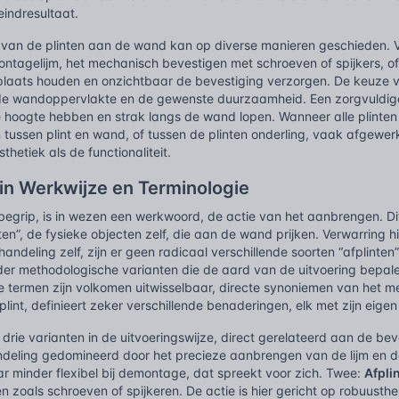
eindresultaat.
 van de plinten aan de wand kan op diverse manieren geschieden. Ve
ntagelijm, het mechanisch bevestigen met schroeven of spijkers, of
 plaats houden en onzichtbaar de bevestiging verzorgen. De keuze 
 de wandoppervlakte en de gewenste duurzaamheid. Een zorgvuldige ui
 hoogte hebben en strak langs de wand lopen. Wanneer alle plinten 
 tussen plint en wand, of tussen de plinten onderling, vaak afgewer
thetiek als de functionaliteit.
in Werkwijze en Terminologie
t begrip, is in wezen een werkwoord, de actie van het aanbrengen. Dit 
ten”, de fysieke objecten zelf, die aan de wand prijken. Verwarring 
handeling zelf, zijn er geen radicaal verschillende soorten “afplinte
er methodologische varianten die de aard van de uitvoering bepalen.
 termen zijn volkomen uitwisselbaar, directe synoniemen van het me
lint, definieert zeker verschillende benaderingen, elk met zijn eigen
 drie varianten in de uitvoeringswijze, direct gerelateerd aan de bev
handeling gedomineerd door het precieze aanbrengen van de lijm en 
 minder flexibel bij demontage, dat spreekt voor zich. Twee:
Afpli
zoals schroeven of spijkeren. De actie is hier gericht op robuustheid