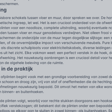
 beschermen.
ing
misbare schakels tussen vloer en muur, daar spreken we over. De ha
etische ingreep, let wel. Het is een cruciaal onderdeel van de afw
linten voor een naadloze, complete uitstraling, waarbij eventuele na
en tussen vloer en muur genadeloos verdwijnen. Niet alleen fraai v
schermen de onderzijde van de muur tegen dagelijkse slijtage: een 
eilen, of de onvermijdelijke impact van verschuivende meubels. Pur
als discrete schuilplaats voor elektriciteitskabels, diverse leidinge
tjes uit het zicht. Elke vakman weet: een perfect verstek in de hoek,
fwerking. Het nauwkeurig aanbrengen is een cruciaal detail voor he
 aan de algehele beleving van de ruimte.
 in de praktijk
afplinten begint vaak met een grondige voorbereiding van zowel de 
schoon en droog zijn, vrij van stof of oneffenheden die de hechti
fmetingen nauwkeurig bepaald. Dit omvat het meten van elke wandsec
 binnen- en buitenhoeken.
de plinten volgt, waarbij voor rechte stukken doorgaans een haak
ifiek verstekzagen; dit betekent dat de plinten onder een bepaal
loos op elkaar aan te sluiten in zowel binnen- als buitenhoeken. Ee