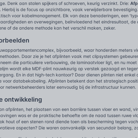
e. Denk aan stalen spijkers of schroeven, keurig verzinkt. Drie:
Afp
e. Hierbij is de focus op onzichtbare, vaak verwijderbare bevestiging
tisch voor kabelmanagement. Elk van deze benaderingen, een ‘type af
 vaardigheden en overwegingen, beïnvloedend het eindresultaat, de 
ene of de andere methode kan het verschil maken, zeker.
oorbeelden
uwappartementencomplex, bijvoorbeeld, waar honderden meters vl
 methoden. Daar zie je het afplinten vaak met clipsystemen gebeuren
 neem die particuliere verbouwing, de laminaatvloer ligt, en nu mo
lijm wordt elke MDF-plint nauwkeurig op verstek gezaagd en tegen d
rgang. En in dat high-tech kantoor? Daar dienen plinten niet enkel a
e voor databekabeling. Afplinten betekent dan het strategisch posi
or netwerkbeheerders later eenvoudig bij de infrastructuur kunnen.
e ontwikkeling
n afplinten, het plaatsen van een barrière tussen vloer en wand, vin
avingen was er de praktische behoefte om de naad tussen ruwe vloe
ook hout of een stenen rand diende toen als bescherming tegen voch
ratieve aspecten? Die waren aanvankelijk van secundair belang, zo 