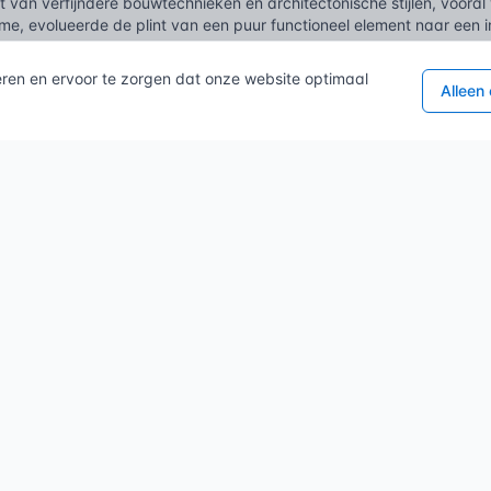
van verfijndere bouwtechnieken en architectonische stijlen, vooral
sme, evolueerde de plint van een puur functioneel element naar een 
rp. Plinten kregen geprofileerde vormen, werden vaak hoger en weel
 architectuur. Het afplinten werd een ambachtelijk proces, waarbi
eren en ervoor te zorgen dat onze website optimaal
 van naden essentieel waren voor het esthetische resultaat.
Alleen
revolutie bracht, zoals zo vaak, standaardisatie en nieuwe materiale
erialen als MDF en kunststof, maakte ze breder beschikbaar. Tegelijk
hoden op, van verbeterde lijmen en kitten tot de introductie van on
 versnelde het proces aanzienlijk en droeg bij aan een consistenter
 afplinten nog steeds die oeroude functionaliteit met hedendaagse 
ar schakel tussen vloer en wand.
lde vragen
linten?
 het aanbrengen van plinten in een ruimte, primair om de overgang t
unctioneel te beschermen.
ties hebben plinten naast de esthetische afwerking?