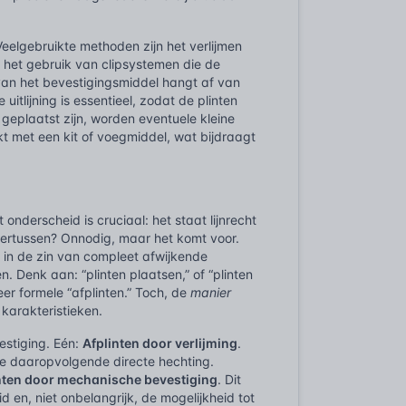
elgebruikte methoden zijn het verlijmen
 het gebruik van clipsystemen die de
van het bevestigingsmiddel hangt af van
tlijning is essentieel, zodat de plinten
geplaatst zijn, worden eventuele kleine
kt met een kit of voegmiddel, wat bijdraagt
onderscheid is cruciaal: het staat lijnrecht
hiertussen? Onnodig, maar het komt voor.
n” in de zin van compleet afwijkende
 Denk aan: “plinten plaatsen,” of “plinten
er formele “afplinten.” Toch, de
manier
 karakteristieken.
estiging. Eén:
Afplinten door verlijming
.
de daaropvolgende directe hechting.
nten door mechanische bevestiging
. Dit
 en, niet onbelangrijk, de mogelijkheid tot