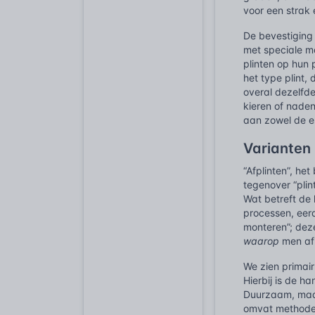
voor een strak 
De bevestiging
met speciale mo
plinten op hun
het type plint,
overal dezelfde
kieren of naden
aan zowel de es
Varianten 
“Afplinten”, he
tegenover “plin
Wat betreft de 
processen, eerd
monteren”; deze
waarop
men afp
We zien primair
Hierbij is de 
Duurzaam, maar
omvat methoden 