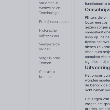
Varianten in
functioneel te
Werkwijze en
Omschrijv
Terminologie
Plinten, die on
Praktijkvoorbeelden
louter een cosm
gezien zorgen p
Historische
onregelmatighed
ontwikkeling
hoop op. Ze be
tijdens het dw
Veelgestelde
dienen ze vaak 
vragen
vloer, alles ne
complete vloera
Vergelijkbare
significant bij
Termen
Uitvoering
Gebruikte
Het proces van 
bronnen
wanden moeten 
de benodigde a
acht nemen van
Het zagen van 
vragen om spec
graden, om naad