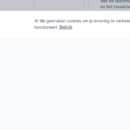
Met de opkomst 
en het classici
interieurontwe
desbetreffende
🍪 We gebruiken cookies om je ervaring te verbet
en het afwerken
Bekijk
functioneert.
De industriële 
en later in mat
bevestigingsmet
eeuw. Dit alles
combineert het
een onmiskenba
Veelgeste
Wat is afp
Afplinten is
werken en f
Welke func