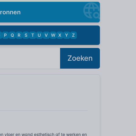
ronnen
O
P
Q
R
S
T
U
V
W
X
Y
Z
Zoeken
en vloer en wand esthetisch af te werken en