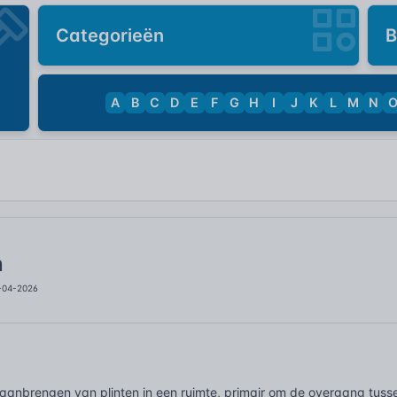
Categorieën
B
A
B
C
D
E
F
G
H
I
J
K
L
M
N
n
1-04-2026
t aanbrengen van plinten in een ruimte, primair om de overgang tuss