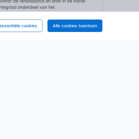
 vanaf de renaissance en later in de barok
integraal onderdeel van het
deriger, passend bij de grandeur van de
j het nauwkeurig zagen van verstekhoeken
 essentiële cookies
Alle cookies toestaan
n. Massaproductie van plinten, eerst in hout
ertijd kwamen er efficiëntere
zichtbare clipsystemen in de twintigste
e kwaliteit van afwerking. Vandaag de dag
esthetiek en technologische mogelijkheden,
ussen vloer en wand esthetisch af te