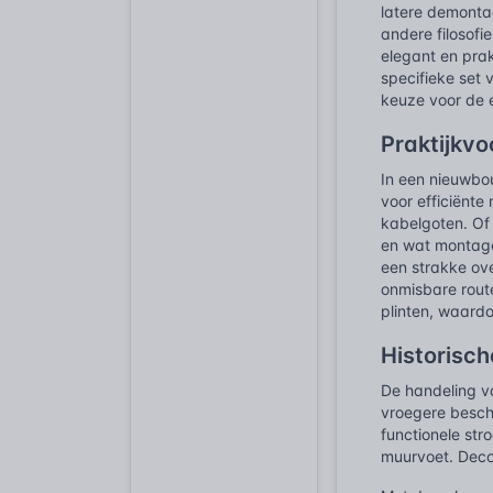
latere demontag
andere filosofi
elegant en prak
specifieke set
keuze voor de 
Praktijkv
In een nieuwbo
voor efficiënte
kabelgoten. Of
en wat montage
een strakke ove
onmisbare rout
plinten, waardo
Historisch
De handeling va
vroegere besch
functionele str
muurvoet. Deco