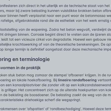
ifesteren zich direct in het uiterlijk en de technische staat van he
nters, maar bij zware belasting kunnen vuistdikke brokken beton afbr
naar binnen heeft verplaatst naar een punt waar de betonmassa we
n rafelige, afgebrokkelde rand die de esthetiek van het werk ernstig
blootstelling van de wapening. Zodra het beton wegvalt, verdwijnt 
ht dringen binnen. Corrosie begint direct te vreten aan de ijzeren st
leidt tot een vicieuze cirkel van degradatie. Hoewel een gebouw ni
feitelijke krachtswerking af van de theoretische berekeningen. De op
p lange termijn is definitief aangetast door deze mechanische impe
ring en terminologie
svormen in de praktijk
roken stuk beton mag zomaar de stempel 'afboeren' krijgen. In de
boering en lokale hoekafboering. Bij
lineaire randafboering
vertoont
an een kanaalplaatvloer die zonder vilt op een kalkzandsteenwand r
g
is grilliger. Het concentreert zich op de uiterste hoekpunten van k
n de bekisting de boosdoener. De belasting zoekt de weg van de mi
karakteristieke driehoekige scherf die wegspringt.
akmensen over 'afspatten' of 'randbeschadiging'. Hoewel deze terme