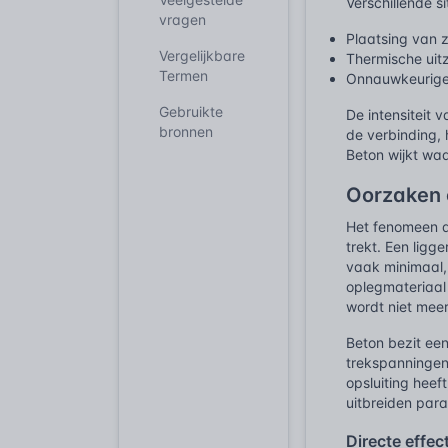
Verschillende s
vragen
Plaatsing van z
Vergelijkbare
Thermische uit
Termen
Onnauwkeurige 
Gebruikte
De intensiteit 
bronnen
de verbinding,
Beton wijkt waa
Oorzaken 
Het fenomeen a
trekt. Een ligg
vaak minimaal,
oplegmateriaal 
wordt niet meer
Beton bezit een
trekspanningen 
opsluiting heef
uitbreiden para
Directe effec