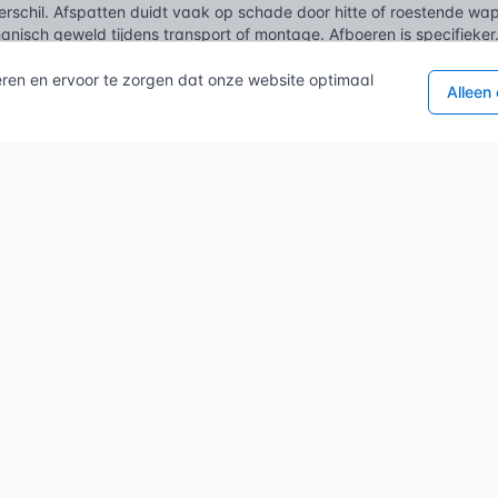
verschil. Afspatten duidt vaak op schade door hitte of roestende 
nisch geweld tijdens transport of montage. Afboeren is specifieker.
op een randvlak.
eren en ervoor te zorgen dat onze website optimaal
Alleen
met gerelateerde schades
 om afboeren niet te verwarren met betonrot. Betonrot is een chemisc
ton eraf. Bij afboeren is het proces precies andersom: eerst bezwij
osie omdat de beschermlaag weg is. Een ander belangrijk onderschei
open vaak door het hart van een element. Afboeringsscheuren zijn a
toppervlak.
AFBOEREN
BETONROT
Drukconcentratie / Rotatie
Carbonatatie / Chloriden
Opleggingen en randen
Willekeurig (bij wapening)
Direct bij belasting
Lange termijn
ering vormt een aparte subcategorie. Dit gebeurt bij zeer lange be
et de ligger uit. Hij drukt tegen de rand van de kolom. De kracht is 