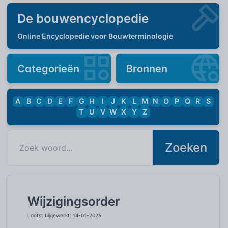
De bouwencyclopedie
Online Encyclopedie voor Bouwterminologie
Categorieën
Bronnen
A
B
C
D
E
F
G
H
I
J
K
L
M
N
O
P
Q
R
S
T
U
V
W
X
Y
Z
Zoeken
Wijzigingsorder
Laatst bijgewerkt: 14-01-2026