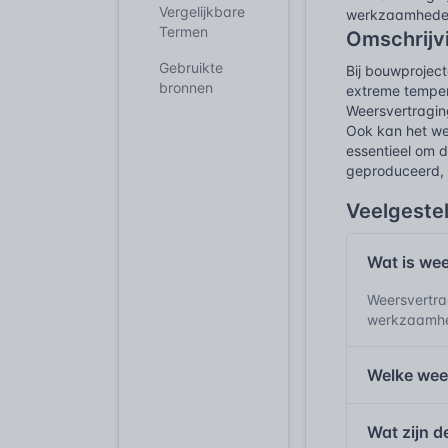
Vergelijkbare
werkzaamheden 
Termen
Omschrijv
Gebruikte
Bij bouwprojec
bronnen
extreme tempera
Weersvertraging
Ook kan het we
essentieel om 
geproduceerd, 
Veelgeste
Wat is we
Weersvertra
werkzaamhed
Welke wee
Wat zijn 