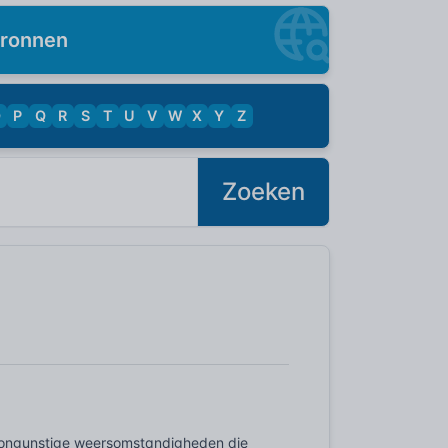
ronnen
O
P
Q
R
S
T
U
V
W
X
Y
Z
Zoeken
r ongunstige weersomstandigheden die