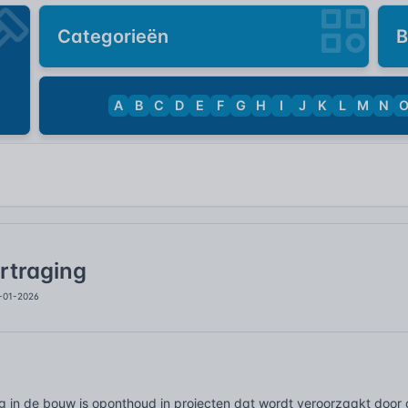
Categorieën
B
A
B
C
D
E
F
G
H
I
J
K
L
M
N
rtraging
4-01-2026
g in de bouw is oponthoud in projecten dat wordt veroorzaakt doo