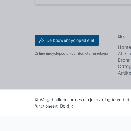
Site
De bouwencyclopedie.nl
Home
Alle 
Online Encyclopedie voor Bouwterminologie
Bronn
Categ
Artik
De bouwencyclopedie
Copyright © 2026
. All
🍪 We gebruiken cookies om je ervaring te verbet
Gebruiksvoorwaarden
•
Disclaimer
•
Privacy Statement
•
Bekijk
functioneert.