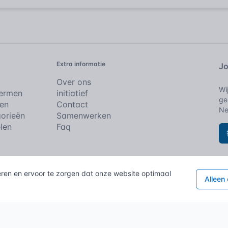
Extra informatie
Jo
Over ons
Wi
Termen
initiatief
ge
en
Contact
Ne
orieën
Samenwerken
elen
Faq
e rechten voorbehouden.
eren en ervoor te zorgen dat onze website optimaal
Cookies
Alleen