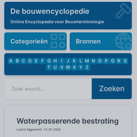
De bouwencyclopedie
Online Encyclopedie voor Bouwterminologie
Categorieën
Bronnen
A
B
C
D
E
F
G
H
I
J
K
L
M
N
O
P
Q
R
S
T
U
V
W
X
Y
Z
Zoeken
Waterpasserende bestrating
Laatst bijgewerkt: 14-01-2026