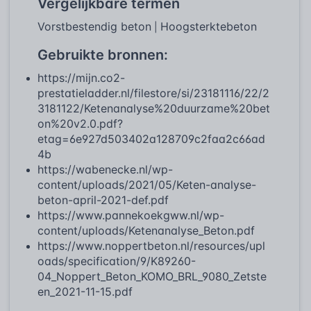
Vergelijkbare termen
Vorstbestendig beton
Hoogsterktebeton
|
Gebruikte bronnen:
https://mijn.co2-
prestatieladder.nl/filestore/si/23181116/22/2
3181122/Ketenanalyse%20duurzame%20bet
on%20v2.0.pdf?
etag=6e927d503402a128709c2faa2c66ad
4b
https://wabenecke.nl/wp-
content/uploads/2021/05/Keten-analyse-
beton-april-2021-def.pdf
https://www.pannekoekgww.nl/wp-
content/uploads/Ketenanalyse_Beton.pdf
https://www.noppertbeton.nl/resources/upl
oads/specification/9/K89260-
04_Noppert_Beton_KOMO_BRL_9080_Zetste
en_2021-11-15.pdf