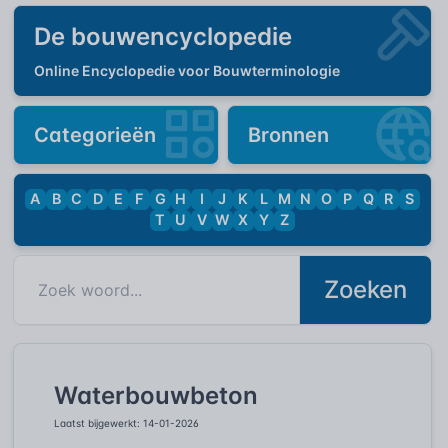
De bouwencyclopedie
Online Encyclopedie voor Bouwterminologie
Categorieën
Bronnen
A
B
C
D
E
F
G
H
I
J
K
L
M
N
O
P
Q
R
S
T
U
V
W
X
Y
Z
Zoeken
Waterbouwbeton
Laatst bijgewerkt: 14-01-2026