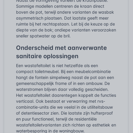
Naast de vormgeving varieert de kraanpositie.
Sommige modellen centreren de kraan direct
boven de pot, terwijl andere varianten de wasbak
asymmetrisch plaatsen. Dat laatste geeft meer
ruimte bij het rechtopstaan. Let bij de keuze op de
diepte van de bak; ondiepe varianten veroorzaken
sneller spatwater op de bril.
Onderscheid met aanverwante
sanitaire oplossingen
Een wastafeltoilet is niet hetzelfde als een
compact toiletmeubel. Bij een meubelcombinatie
hangt de fontein simpelweg naast de pot aan een
gemeenschappelijk frame of in een ombouw. De
waterstromen blijven daar volledig gescheiden.
Het wastafeltoilet daarentegen koppelt de functies
verticaal. Ook bestaat er verwarring met rvs-
combinatie-units die we veelal in de utiliteitsbouw
of detentiesector zien. Die laatste zijn hufterproof
en puur functioneel, terwijl de residentiële
wastafeltoiletvarianten zich richten op esthetiek en
waterbesparing in de woningbouw.