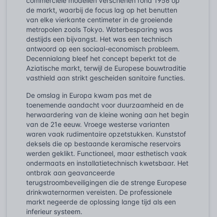
commerciële modellen verschenen rond 1956 op
de markt, waarbij de focus lag op het benutten
van elke vierkante centimeter in de groeiende
metropolen zoals Tokyo. Waterbesparing was
destijds een bijvangst. Het was een technisch
antwoord op een sociaal-economisch probleem.
Decennialang bleef het concept beperkt tot de
Aziatische markt, terwijl de Europese bouwtraditie
vasthield aan strikt gescheiden sanitaire functies.
De omslag in Europa kwam pas met de
toenemende aandacht voor duurzaamheid en de
herwaardering van de kleine woning aan het begin
van de 21e eeuw. Vroege westerse varianten
waren vaak rudimentaire opzetstukken. Kunststof
deksels die op bestaande keramische reservoirs
werden geklikt. Functioneel, maar esthetisch vaak
ondermaats en installatietechnisch kwetsbaar. Het
ontbrak aan geavanceerde
terugstroombeveiligingen die de strenge Europese
drinkwaternormen vereisten. De professionele
markt negeerde de oplossing lange tijd als een
inferieur systeem.