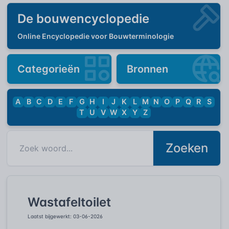
De bouwencyclopedie
Online Encyclopedie voor Bouwterminologie
Categorieën
Bronnen
A
B
C
D
E
F
G
H
I
J
K
L
M
N
O
P
Q
R
S
T
U
V
W
X
Y
Z
Zoeken
Wastafeltoilet
Laatst bijgewerkt: 03-06-2026