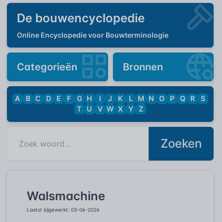
De bouwencyclopedie
Online Encyclopedie voor Bouwterminologie
Categorieën
Bronnen
A
B
C
D
E
F
G
H
I
J
K
L
M
N
O
P
Q
R
S
T
U
V
W
X
Y
Z
Zoeken
Walsmachine
Laatst bijgewerkt: 03-06-2026