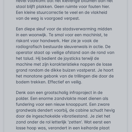
nevel voorkomt dat het kleverige bitumen aan het
staal blijft plakken. Geen ruimte voor fouten hier.
Een kleine stuurcorrectie te veel en de vlakheid
van de weg is voorgoed verpest.
Een diepe sleuf voor de stadsverwarming midden
in een woonwijk. Te smal voor een machinist, te
riskant voor handwerk. Hier zie je vaak de
radiografisch bestuurde sleuvenwals in actie. De
operator staat op veilige afstand aan de rand van
het talud. Hij bedient de joysticks terwijl de
machine met zijn karakteristieke noppen de losse
grond rondom de dikke buizen vastperst. Je hoort
het monotone gebonk van de trillingen die door de
bodem trekken. Effectief en veilig.
Denk aan een grootschalig infraproject in de
polder. Een enorme zandvlakte moet dienen als
fundering voor een nieuw knooppunt. Een zware
grondwals dendert voorbij, de cabine schudt hevig
door de ingeschakelde vibratiestand. Je ziet het
zand onder de rol letterlijk 'zetten'. Wat eerst een
losse hoop was, verandert in een keiharde plaat