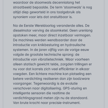
waardoor de stoomwals decennialang het
straatbeeld bepaalde. De term 'stoomwals' is nog
altijd diep geworteld in ons taalgebruik als
synoniem voor iets dat onstuitbaar is.
Na de Eerste Wereldoorlog veranderde alles. De
dieselmotor verving de stoomketel. Geen urenlang
opstoken meer, maar direct inzetbaar vermogen.
De machines werden wendbaarder door de
introductie van knikbesturing en hydraulische
systemen. In de jaren vijftig van de vorige eeuw
volgde de grootste technische sprong: de
introductie van vibratietechniek. Waar voorheen
alleen statisch gewicht telde, zorgden trillingen er
nu voor dat korrels zich veel efficiënter in elkaar
voegden. Een lichtere machine kon plotseling een
betere verdichting realiseren dan zijn loodzware
voorganger. Tegenwoordig is de evolutie
verschoven naar digitalisering. GPS-sturing en
intelligente sensoren die realtime de
verdichtingsgraad meten zijn nu de standaard.
Van brute kracht naar precisie-instrument.