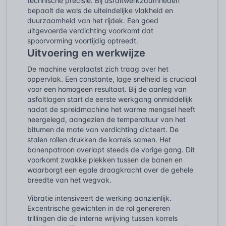
technische precisie. Bij asfaltwerkzaamheden
bepaalt de wals de uiteindelijke vlakheid en
duurzaamheid van het rijdek. Een goed
uitgevoerde verdichting voorkomt dat
spoorvorming voortijdig optreedt.
Uitvoering en werkwijze
De machine verplaatst zich traag over het
oppervlak. Een constante, lage snelheid is cruciaal
voor een homogeen resultaat. Bij de aanleg van
asfaltlagen start de eerste werkgang onmiddellijk
nadat de spreidmachine het warme mengsel heeft
neergelegd, aangezien de temperatuur van het
bitumen de mate van verdichting dicteert. De
stalen rollen drukken de korrels samen. Het
banenpatroon overlapt steeds de vorige gang. Dit
voorkomt zwakke plekken tussen de banen en
waarborgt een egale draagkracht over de gehele
breedte van het wegvak.
Vibratie intensiveert de werking aanzienlijk.
Excentrische gewichten in de rol genereren
trillingen die de interne wrijving tussen korrels