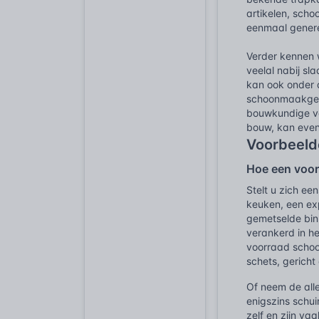
artikelen, scho
eenmaal genere
Verder kennen 
veelal nabij sl
kan ook onder d
schoonmaakgerei
bouwkundige ver
bouw, kan even
Voorbeelde
Hoe een voor
Stelt u zich ee
keuken, een ex
gemetselde bin
verankerd in h
voorraad schoo
schets, gericht
Of neem de al
enigszins schui
zelf en zijn va