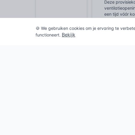
Deze provisiek
ventilatieopen
een tijd vóór k
omstandigheden
voor vloeren e
🍪 We gebruiken cookies om je ervaring te verbet
Bekijk
functioneert.
De industriële 
brachten een ni
ingebouwde opl
trapopgang, tr
schoonmaakmidd
kenmerkt de con
Tot op de dag 
als utiliteitsb
schoonmaakberg
specifieke opsl
Veelgeste
Wat is ee
Een voorraa