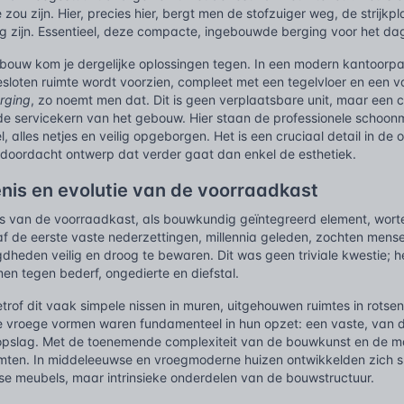
 zou zijn. Hier, precies hier, bergt men de stofzuiger weg, de strijkpl
ig zijn. Essentieel, deze compacte, ingebouwde berging voor het da
eitsbouw kom je dergelijke oplossingen tegen. In een modern kantoorp
esloten ruimte wordt voorzien, compleet met een tegelvloer en een v
rging
, zo noemt men dat. Dit is geen verplaatsbare unit, maar een
e servicekern van het gebouw. Hier staan de professionele schoon
l, alles netjes en veilig opgeborgen. Het is een cruciaal detail in de 
 doordacht ontwerp dat verder gaat dan enkel de esthetiek.
nis en evolutie van de voorraadkast
s van de voorraadkast, als bouwkundig geïntegreerd element, worte
f de eerste vaste nederzettingen, millennia geleden, zochten men
dheden veilig en droog te bewaren. Dit was geen triviale kwestie; 
n tegen bederf, ongedierte en diefstal.
trof dit vaak simpele nissen in muren, uitgehouwen ruimtes in rotsen 
 vroege vormen waren fundamenteel in hun opzet: een vaste, van de
 opslag. Met de toenemende complexiteit van de bouwkunst en de ma
ten. In middeleeuwse en vroegmoderne huizen ontwikkelden zich spec
se meubels, maar intrinsieke onderdelen van de bouwstructuur.