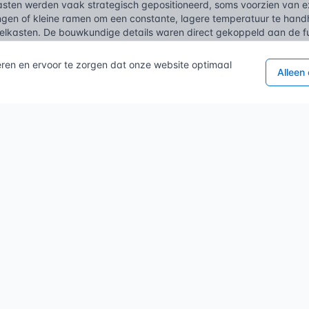
asten werden vaak strategisch gepositioneerd, soms voorzien van e
ingen of kleine ramen om een constante, lagere temperatuur te hand
oelkasten. De bouwkundige details waren direct gekoppeld aan de fun
 voor de opgeslagen goederen. Denk aan luchtcirculatie door ventil
n wanden die reinigbaar waren en geen geuren absorbeerden.
eren en ervoor te zorgen dat onze website optimaal
Alleen
revolutie en de daaruit voortvloeiende urbanisatie, met kleinere won
euwe uitdaging met zich mee: efficiënte ruimtebenutting. Hieruit o
ossingen zoals de trapkast. Deze maakt optimaal gebruik van and
ansformeerden verloren ruimte in functionele berging. De noodzaak 
elen op een vaste, toegankelijke plek te bergen, werd steeds pre
tinue evolutie van de voorraadkast; het is nooit een statisch conc
van vandaag blijft de noodzaak voor dergelijke vaste opslagruimten
ouw. Alleen zijn de functies breder geworden; van een klassieke prov
ingen of specifieke opslag voor gebouwbeheer. De bouwtechnische
agbehoefte bleven echter de kern van de ‘voorraadkast’ definiëren.
lde vragen
n voorraadkast?
dkast is een bouwkundige ruimte of vaste kast in een gebouw, spec