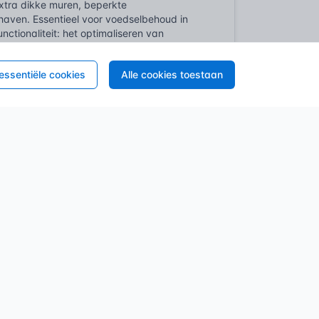
xtra dikke muren, beperkte
haven. Essentieel voor voedselbehoud in
ctionaliteit: het optimaliseren van
atieroosters, specifieke materialenkeuze
 essentiële cookies
Alle cookies toestaan
ingen en hogere bevolkingsdichtheid,
ntstonden ingenieuze, permanent
ers onbenutte kubieke meters onder een
om huishoudelijke artikelen, gereedschap of
gnanter. Deze functionele aanpassing
ept geweest.
 onverminderd groot in zowel residentiële
isiekamer naar bijvoorbeeld techniekkasten,
 integratie en het antwoord op een
ifiek bedoeld voor het opslaan van