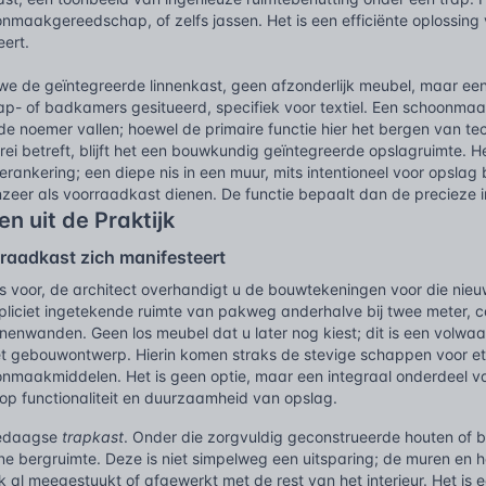
onmaakgereedschap, of zelfs jassen. Het is een efficiënte oplossing
ert.
we de geïntegreerde linnenkast, geen afzonderlijk meubel, maar een
aap- of badkamers gesitueerd, specifiek voor textiel. Een schoonmaa
e noemer vallen; hoewel de primaire functie hier het bergen van tech
 betreft, blijft het een bouwkundig geïntegreerde opslagruimte. Het
ankering; een diepe nis in een muur, mits intentioneel voor opslag
zeer als voorraadkast dienen. De functie bepaalt dan de precieze i
n uit de Praktijk
raadkast zich manifesteert
ns voor, de architect overhandigt u de bouwtekeningen voor die nie
pliciet ingetekende ruimte van pakweg anderhalve bij twee meter, 
nenwanden. Geen los meubel dat u later nog kiest; dit is een volwa
et gebouwontwerp. Hierin komen straks de stevige schappen voor ete
nmaakmiddelen. Het is geen optie, maar een integraal onderdeel v
 op functionaliteit en duurzaamheid van opslag.
ledaagse
trapkast
. Onder die zorgvuldig geconstrueerde houten of 
ne bergruimte. Deze is niet simpelweg een uitsparing; de muren en 
ak al meegestuukt of afgewerkt met de rest van het interieur. Het i