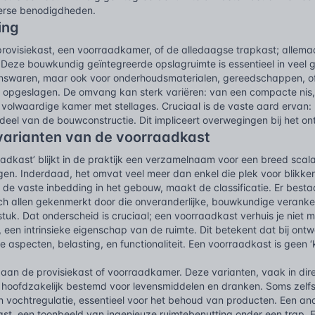
erse benodigdheden.
ing
rovisiekast, een voorraadkamer, of de alledaagse trapkast; allema
 Deze bouwkundig geïntegreerde opslagruimte is essentieel in veel g
tenswaren, maar ook voor onderhoudsmaterialen, gereedschappen, of
opgeslagen. De omvang kan sterk variëren: van een compacte nis, 
n volwaardige kamer met stellages. Cruciaal is de vaste aard ervan:
deel van de bouwconstructie. Dit impliceert overwegingen bij het ont
varianten van de voorraadkast
aadkast’ blijkt in de praktijk een verzamelnaam voor een breed sc
en. Inderdaad, het omvat veel meer dan enkel die plek voor blikken 
de vaste inbedding in het gebouw, maakt de classificatie. Er besta
h allen gekenmerkt door die onveranderlijke, bouwkundige verankering
tuk. Dat onderscheid is cruciaal; een voorraadkast verhuis je niet 
een intrinsieke eigenschap van de ruimte. Dit betekent dat bij on
e aspecten, belasting, en functionaliteit. Een voorraadkast is geen ‘
 aan de provisiekast of voorraadkamer. Deze varianten, vaak in dir
jn hoofdzakelijk bestemd voor levensmiddelen en dranken. Soms zelf
n vochtregulatie, essentieel voor het behoud van producten. Een a
st, een toonbeeld van ingenieuze ruimtebenutting onder een trap. F