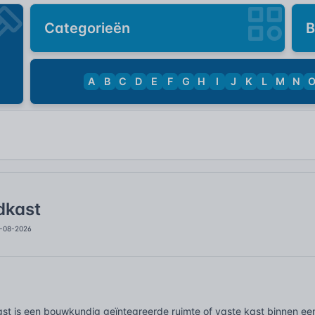
Categorieën
B
A
B
C
D
E
F
G
H
I
J
K
L
M
N
dkast
5-08-2026
st is een bouwkundig geïntegreerde ruimte of vaste kast binnen ee