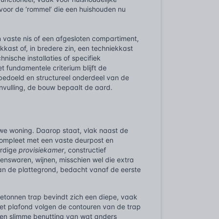
 voor de ‘rommel’ die een huishouden nu
 vaste nis of een afgesloten compartiment,
kkast of, in bredere zin, een techniekkast
nische installaties of specifiek
 fundamentele criterium blijft de
 bedoeld en structureel onderdeel van de
nvulling, de bouw bepaalt de aard.
uwe woning. Daarop staat, vlak naast de
compleet met een vaste deurpost en
ardige
provisiekamer
, constructief
nswaren, wijnen, misschien wel die extra
an de plattegrond, bedacht vanaf de eerste
betonnen trap bevindt zich een diepe, vaak
het plafond volgen de contouren van de trap
s een slimme benutting van wat anders