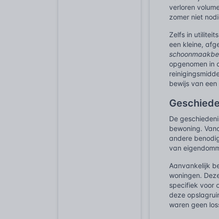
verloren volume
zomer niet nod
Zelfs in utilit
een kleine, afg
schoonmaakbe
opgenomen in d
reinigingsmidde
bewijs van een
Geschiede
De geschiedeni
bewoning. Vana
andere benodig
van eigendomme
Aanvankelijk be
woningen. Deze
specifiek voor
deze opslagruim
waren geen los