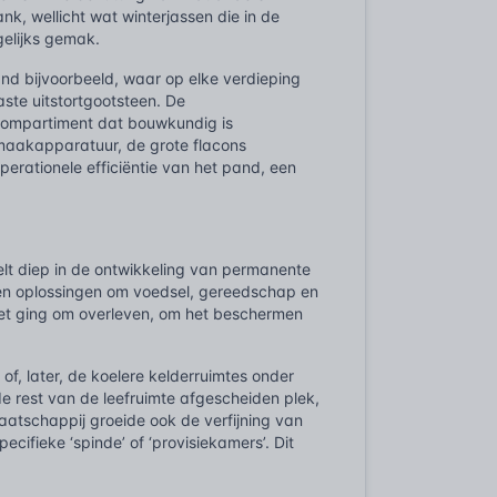
ank, wellicht wat winterjassen die in de
gelijks gemak.
and bijvoorbeeld, waar op elke verdieping
aste uitstortgootsteen. De
 compartiment dat bouwkundig is
maakapparatuur, de grote flacons
operationele efficiëntie van het pand, een
lt diep in de ontwikkeling van permanente
sen oplossingen om voedsel, gereedschap en
het ging om overleven, om het beschermen
of, later, de koelere kelderruimtes onder
 rest van de leefruimte afgescheiden plek,
atschappij groeide ook de verfijning van
ifieke ‘spinde’ of ‘provisiekamers’. Dit