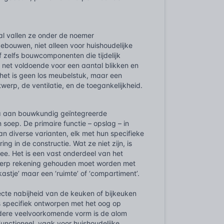
al vallen ze onder de noemer
ebouwen, niet alleen voor huishoudelijke
 zelfs bouwcomponenten die tijdelijk
net voldoende voor een aantal blikken en
 het is geen los meubelstuk, maar een
werp, de ventilatie, en de toegankelijkheid.
ala aan bouwkundig geïntegreerde
soep. De primaire functie – opslag – in
an diverse varianten, elk met hun specifieke
 in de constructie. Wat ze niet zijn, is
mee. Het is een vast onderdeel van het
twerp rekening gehouden moet worden met
kastje’ maar een ‘ruimte’ of ‘compartiment’.
ecte nabijheid van de keuken of bijkeuken
s specifiek ontworpen met het oog op
ndere veelvoorkomende vorm is de alom
unctioneel, vaak voor huishoudelijke