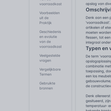
opslag van div
voorraadkast
Omschrijv
Voorbeelden
Denk aan een p
uit de
'voorraadkast'.
Praktijk
artikelen of e
Geschiedenis
moeten worden 
en evolutie
flessen, tot ee
van de
integraal onder
voorraadkast
Typen en 
Veelgestelde
De term ‘voorr
vragen
opslagoplossing
combinatie met 
Vergelijkbare
toepassing, doc
Termen
een los meubels
gebouwvolume, 
Gebruikte
de constructiev
bronnen
Denk allereerst
gesitueerd, zi
temperatuur- e
bekende trapka