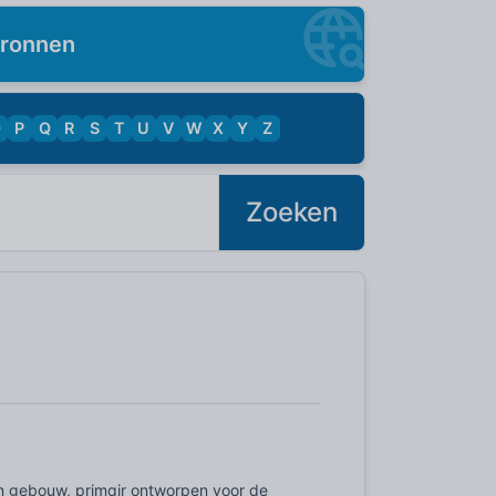
ronnen
O
P
Q
R
S
T
U
V
W
X
Y
Z
Zoeken
n gebouw, primair ontworpen voor de