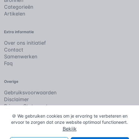
Bronnen
Categorieën
Artikelen
Extra informatie
Over ons initiatief
Contact
Samenwerken
Faq
Overige
Gebruiksvoorwaarden
Disclaimer
Privacy Statement
Cookies
🍪 We gebruiken cookies om je ervaring te verbeteren en
ervoor te zorgen dat onze website optimaal functioneert.
Bekijk
De bouwencyclopedie
Copyright © 2026
. Alle rechten