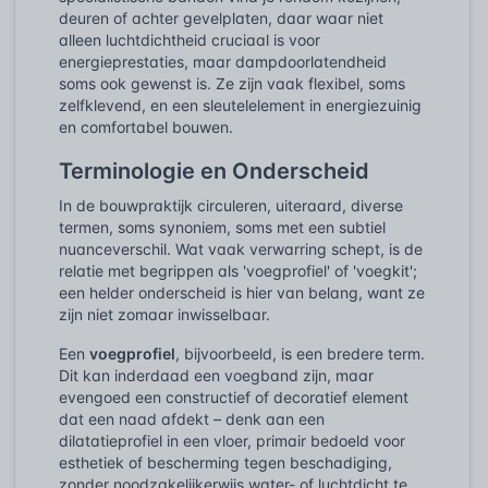
deuren of achter gevelplaten, daar waar niet
alleen luchtdichtheid cruciaal is voor
energieprestaties, maar dampdoorlatendheid
soms ook gewenst is. Ze zijn vaak flexibel, soms
zelfklevend, en een sleutelelement in energiezuinig
en comfortabel bouwen.
Terminologie en Onderscheid
In de bouwpraktijk circuleren, uiteraard, diverse
termen, soms synoniem, soms met een subtiel
nuanceverschil. Wat vaak verwarring schept, is de
relatie met begrippen als 'voegprofiel' of 'voegkit';
een helder onderscheid is hier van belang, want ze
zijn niet zomaar inwisselbaar.
Een
voegprofiel
, bijvoorbeeld, is een bredere term.
Dit kan inderdaad een voegband zijn, maar
evengoed een constructief of decoratief element
dat een naad afdekt – denk aan een
dilatatieprofiel in een vloer, primair bedoeld voor
esthetiek of bescherming tegen beschadiging,
zonder noodzakelijkerwijs water- of luchtdicht te