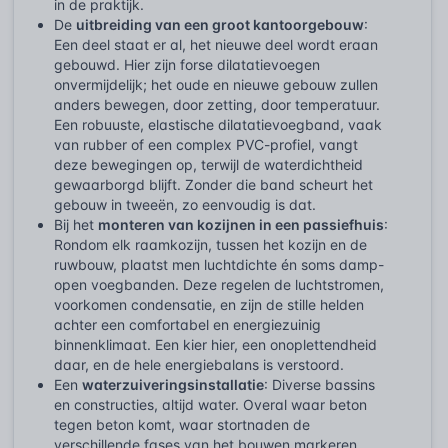
in de praktijk.
De
uitbreiding van een groot kantoorgebouw
:
Een deel staat er al, het nieuwe deel wordt eraan
gebouwd. Hier zijn forse dilatatievoegen
onvermijdelijk; het oude en nieuwe gebouw zullen
anders bewegen, door zetting, door temperatuur.
Een robuuste, elastische dilatatievoegband, vaak
van rubber of een complex PVC-profiel, vangt
deze bewegingen op, terwijl de waterdichtheid
gewaarborgd blijft. Zonder die band scheurt het
gebouw in tweeën, zo eenvoudig is dat.
Bij het
monteren van kozijnen in een passiefhuis
:
Rondom elk raamkozijn, tussen het kozijn en de
ruwbouw, plaatst men luchtdichte én soms damp-
open voegbanden. Deze regelen de luchtstromen,
voorkomen condensatie, en zijn de stille helden
achter een comfortabel en energiezuinig
binnenklimaat. Een kier hier, een onoplettendheid
daar, en de hele energiebalans is verstoord.
Een
waterzuiveringsinstallatie
: Diverse bassins
en constructies, altijd water. Overal waar beton
tegen beton komt, waar stortnaden de
verschillende fases van het bouwen markeren,