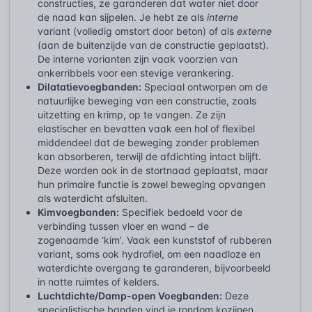
constructies, ze garanderen dat water niet door
de naad kan sijpelen. Je hebt ze als
interne
variant (volledig omstort door beton) of als
externe
(aan de buitenzijde van de constructie geplaatst).
De interne varianten zijn vaak voorzien van
ankerribbels voor een stevige verankering.
Dilatatievoegbanden:
Speciaal ontworpen om de
natuurlijke beweging van een constructie, zoals
uitzetting en krimp, op te vangen. Ze zijn
elastischer en bevatten vaak een hol of flexibel
middendeel dat de beweging zonder problemen
kan absorberen, terwijl de afdichting intact blijft.
Deze worden ook in de stortnaad geplaatst, maar
hun primaire functie is zowel beweging opvangen
als waterdicht afsluiten.
Kimvoegbanden:
Specifiek bedoeld voor de
verbinding tussen vloer en wand – de
zogenaamde ‘kim’. Vaak een kunststof of rubberen
variant, soms ook hydrofiel, om een naadloze en
waterdichte overgang te garanderen, bijvoorbeeld
in natte ruimtes of kelders.
Luchtdichte/Damp-open Voegbanden:
Deze
specialistische banden vind je rondom kozijnen,