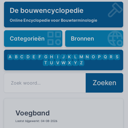
De bouwencyclopedie
Online Encyclopedie voor Bouwterminologie
Categorieën
Bronnen
A
B
C
D
E
F
G
H
I
J
K
L
M
N
O
P
Q
R
S
T
U
V
W
X
Y
Z
Zoeken
Voegband
Laatst bijgewerkt: 04-08-2026