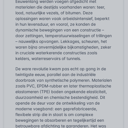
Eeuwenlang werden voegen afgedicht met
materialen die destijds voorhanden waren: teer,
lood, natuurlijke vezels, of bitumen. Deze
oplossingen waren vaak arbeidsintensief, beperkt
in hun levensduur, en vooral, ze konden de
dynamische bewegingen van een constructie –
door zettingen, temperatuurwisselingen of trillingen
– nauwelijks opvangen. Lekkages, scheuren, het
waren bijna onvermijdelijke bijkomstigheden, zeker
in cruciale waterkerende constructies zoals
kelders, waterreservoirs of tunnels.
De ware revolutie kwam pas echt op gang in de
twintigste eeuw, parallel aan de industriële
doorbraak van synthetische polymeren. Materialen
zoals PVC, EPDM-rubber en later thermoplastische
elastomeren (TPE) boden ongekende elasticiteit,
duurzaamheid en chemische bestendigheid. Dit
opende de deur voor de ontwikkeling van de
moderne voegband: een geprefabriceerde,
flexibele strip die in staat is om complexe
bewegingen te absorberen en tegelijkertijd een
betrouwbare afdichting te garanderen. Het was