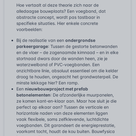
Hoe vertaalt al deze theorie zich naar de
alledaagse bouwplaats? Een voegband, dat
abstracte concept, wordt pas tastbaar in
specifieke situaties. Hier enkele concrete
voorbeelden:
Bij de realisatie van een
ondergrondse
parkeergarage
: Tussen de gestorte betonwanden
en de vloer – de zogenaamde kimnaad – en in elke
stortnaad dwars door de wanden heen, zie je
waterzwelband of PVC-voegbanden. Een
onzichtbare linie, absoluut essentieel om die kelder
droog te houden, ongeacht het grondwaterpeil. De
minste lekkage hier? Een ramp.
Een
nieuwbouwproject met prefab
betonelementen
: De afzonderlijke muurpanelen,
ze komen kant-en-klaar aan. Maar hoe sluit je die
perfect op elkaar aan? Tussen de verticale en
horizontale naden van deze elementen liggen
vaak flexibele, soms zelfklevende, luchtdichte
voegbanden. Dit garandeert de energieprestatie,
voorkomt tocht, houdt de kou buiten. Bouwfysica