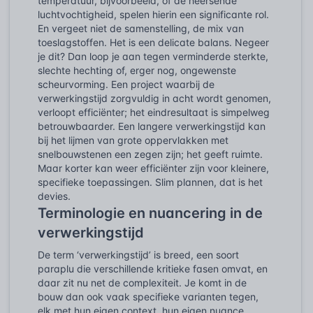
temperatuur, bijvoorbeeld, of de heersende
luchtvochtigheid, spelen hierin een significante rol.
En vergeet niet de samenstelling, de mix van
toeslagstoffen. Het is een delicate balans. Negeer
je dit? Dan loop je aan tegen verminderde sterkte,
slechte hechting of, erger nog, ongewenste
scheurvorming. Een project waarbij de
verwerkingstijd zorgvuldig in acht wordt genomen,
verloopt efficiënter; het eindresultaat is simpelweg
betrouwbaarder. Een langere verwerkingstijd kan
bij het lijmen van grote oppervlakken met
snelbouwstenen een zegen zijn; het geeft ruimte.
Maar korter kan weer efficiënter zijn voor kleinere,
specifieke toepassingen. Slim plannen, dat is het
devies.
Terminologie en nuancering in de
verwerkingstijd
De term ‘verwerkingstijd’ is breed, een soort
paraplu die verschillende kritieke fasen omvat, en
daar zit nu net de complexiteit. Je komt in de
bouw dan ook vaak specifieke varianten tegen,
elk met hun eigen context, hun eigen nuance.