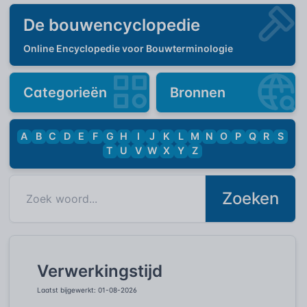
De bouwencyclopedie
Online Encyclopedie voor Bouwterminologie
Categorieën
Bronnen
A
B
C
D
E
F
G
H
I
J
K
L
M
N
O
P
Q
R
S
T
U
V
W
X
Y
Z
Zoeken
Verwerkingstijd
Laatst bijgewerkt: 01-08-2026