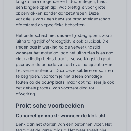
langzamere drogende verf, daarentegen, biedt
een langere open tijd, wat prettig is voor grote
oppervlakken zonder aanzetstrepen. Deze
variatie is vaak een bewuste producteigenschap,
afgestemd op specifieke behoeften.
Het onderscheid met andere tijdsbegrippen, zoals
‘uithardingstijd’ of ‘droogtijd’, is ook cruciaal. Die
treden pas in werking
ná
de verwerkingstijd,
wanneer het materiaal aan het uitharden is en nog
niet (volledig) belastbaar is. Verwerkingstijd gaat
puur over de periode van actieve manipulatie van
het verse materiaal. Door deze subtiele verschillen
te begrijpen, voorkom je niet alleen onnodige
fouten op de bouwplaats, maar optimaliseer je ook
het gehele proces, van voorbereiding tot
afwerking.
Praktische voorbeelden
Concreet gemaakt: wanneer de klok tikt
Denk aan het storten van een betonnen vloer. Het
team giet de verse mix uit. Het weer speelt hier