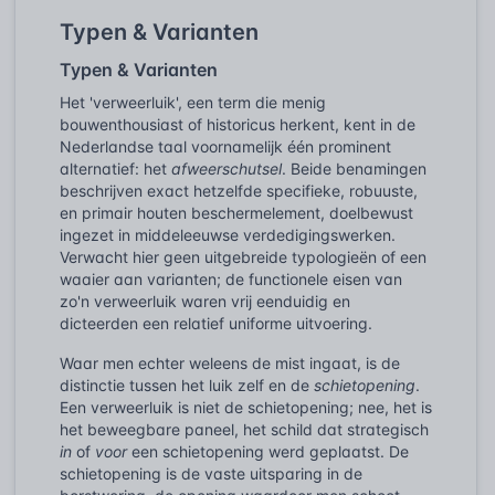
Typen & Varianten
Typen & Varianten
Het 'verweerluik', een term die menig
bouwenthousiast of historicus herkent, kent in de
Nederlandse taal voornamelijk één prominent
alternatief: het
afweerschutsel
. Beide benamingen
beschrijven exact hetzelfde specifieke, robuuste,
en primair houten beschermelement, doelbewust
ingezet in middeleeuwse verdedigingswerken.
Verwacht hier geen uitgebreide typologieën of een
waaier aan varianten; de functionele eisen van
zo'n verweerluik waren vrij eenduidig en
dicteerden een relatief uniforme uitvoering.
Waar men echter weleens de mist ingaat, is de
distinctie tussen het luik zelf en de
schietopening
.
Een verweerluik is niet de schietopening; nee, het is
het beweegbare paneel, het schild dat strategisch
in
of
voor
een schietopening werd geplaatst. De
schietopening is de vaste uitsparing in de