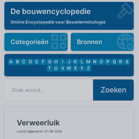
De bouwencyclopedie
Online Encyclopedie voor Bouwterminologie
Categorieën
Bronnen
A
B
C
D
E
F
G
H
I
J
K
L
M
N
O
P
Q
R
S
T
U
V
W
X
Y
Z
Zoeken
Verweerluik
Laatst bijgewerkt: 01-08-2026