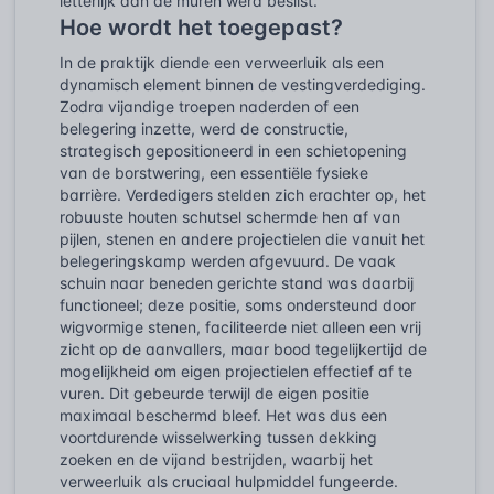
letterlijk aan de muren werd beslist.
Hoe wordt het toegepast?
In de praktijk diende een verweerluik als een
dynamisch element binnen de vestingverdediging.
Zodra vijandige troepen naderden of een
belegering inzette, werd de constructie,
strategisch gepositioneerd in een schietopening
van de borstwering, een essentiële fysieke
barrière. Verdedigers stelden zich erachter op, het
robuuste houten schutsel schermde hen af van
pijlen, stenen en andere projectielen die vanuit het
belegeringskamp werden afgevuurd. De vaak
schuin naar beneden gerichte stand was daarbij
functioneel; deze positie, soms ondersteund door
wigvormige stenen, faciliteerde niet alleen een vrij
zicht op de aanvallers, maar bood tegelijkertijd de
mogelijkheid om eigen projectielen effectief af te
vuren. Dit gebeurde terwijl de eigen positie
maximaal beschermd bleef. Het was dus een
voortdurende wisselwerking tussen dekking
zoeken en de vijand bestrijden, waarbij het
verweerluik als cruciaal hulpmiddel fungeerde.