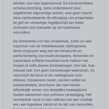
worden voor een tegenaanval. De karakteristieke
schuine plaatsing, soms ondersteund door
uitgekiende wigvormige stenen, was geen toeval;
deze optimaliseerde de afbuiging van projectielen
en gaf de verdediger tegelijkertijd een beter
zichtveld naar beneden op de naderende
aanvallers.
De dominantie van het verweerluik, zoals zo veel
aspecten van de middeleeuwse vestingbouw,
ebde langzaam weg met de introductie en
perfectionering van buskruitwapens. Kanonnen en
zwaardere artillerie maakten korte metten met
houten of zelfs stenen borstweringen. Een luik, hoe
robuust ook, kon geen kanonskogel weerstaan. Zo
verschoof de focus in de vestingbouw naar
dikkere, massievere muren, aarden wallen en
bastionstelsels, structuren die veel minder
afhankelijk waren van dergelijke beweegbare
houten elementen voor primaire verdediging. Het
verweerluik werd zo een relikwie van een voorbije
era, een ingenieus detail uit de tijd van zwaarden,