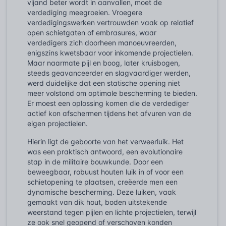
vijand beter wordt in aanvallen, moet de
verdediging meegroeien. Vroegere
verdedigingswerken vertrouwden vaak op relatief
open schietgaten of embrasures, waar
verdedigers zich doorheen manoeuvreerden,
enigszins kwetsbaar voor inkomende projectielen.
Maar naarmate pijl en boog, later kruisbogen,
steeds geavanceerder en slagvaardiger werden,
werd duidelijke dat een statische opening niet
meer volstond om optimale bescherming te bieden.
Er moest een oplossing komen die de verdediger
actief kon afschermen tijdens het afvuren van de
eigen projectielen.
Hierin ligt de geboorte van het verweerluik. Het
was een praktisch antwoord, een evolutionaire
stap in de militaire bouwkunde. Door een
beweegbaar, robuust houten luik in of voor een
schietopening te plaatsen, creëerde men een
dynamische bescherming. Deze luiken, vaak
gemaakt van dik hout, boden uitstekende
weerstand tegen pijlen en lichte projectielen, terwijl
ze ook snel geopend of verschoven konden