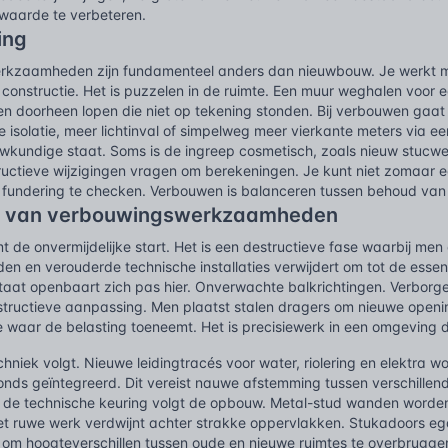
 waarde te verbeteren.
ing
kzaamheden zijn fundamenteel anders dan nieuwbouw. Je werkt m
onstructie. Het is puzzelen in de ruimte. Een muur weghalen voor een
gen doorheen lopen die niet op tekening stonden. Bij verbouwen ga
re isolatie, meer lichtinval of simpelweg meer vierkante meters via een
kundige staat. Soms is de ingreep cosmetisch, zoals nieuw stucwe
uctieve wijzigingen vragen om berekeningen. Je kunt niet zomaar 
 fundering te checken. Verbouwen is balanceren tussen behoud van 
g van verbouwingswerkzaamheden
 de onvermijdelijke start. Het is een destructieve fase waarbij me
en en verouderde technische installaties verwijdert om tot de esse
aat openbaart zich pas hier. Onverwachte balkrichtingen. Verborg
onstructieve aanpassing. Men plaatst stalen dragers om nieuwe open
e waar de belasting toeneemt. Het is precisiewerk in een omgeving d
echniek volgt. Nieuwe leidingtracés voor water, riolering en elektra 
nds geïntegreerd. Dit vereist nauwe afstemming tussen verschillend
de technische keuring volgt de opbouw. Metal-stud wanden worden
t ruwe werk verdwijnt achter strakke oppervlakken. Stukadoors ega
 om hoogteverschillen tussen oude en nieuwe ruimtes te overbrug