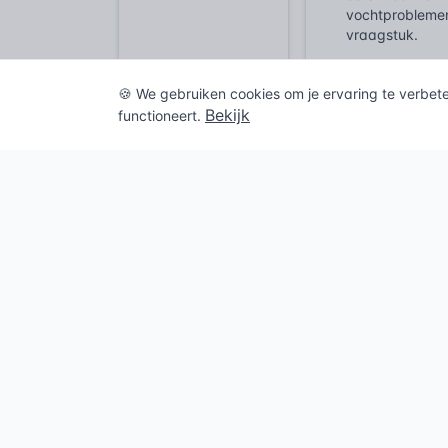
vochtproblemen
vraagstuk.
Van kantoor 
🍪 We gebruiken cookies om je ervaring te verbet
Denk aan de tra
Bekijk
functioneert.
voorheen één g
voor tien appa
wat weer risic
woning moet ee
De onzichtba
In een monumen
waarde aan te 
maar weggewerk
vrijstaand bad
terughoudendhe
Juridisch 
Sinds de invoe
om draait. De r
principe van h