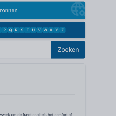
ronnen
O
P
Q
R
S
T
U
V
W
X
Y
Z
Zoeken
werk om de functionaliteit, het comfort of