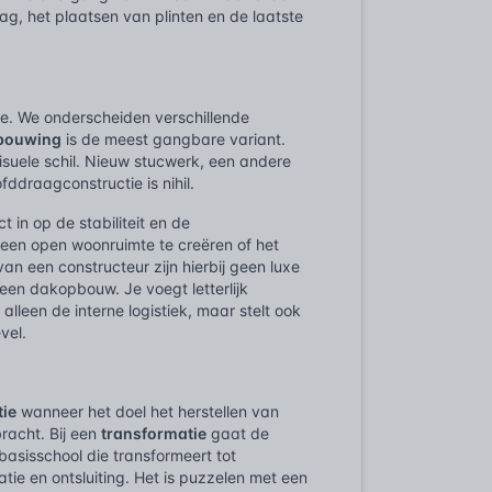
ag, het plaatsen van plinten en de laatste
ie. We onderscheiden verschillende
rbouwing
is de meest gangbare variant.
isuele schil. Nieuw stucwerk, een andere
ddraagconstructie is nihil.
ct in op de stabiliteit en de
een open woonruimte te creëren of het
n een constructeur zijn hierbij geen luxe
een dakopbouw. Je voegt letterlijk
lleen de interne logistiek, maar stelt ook
vel.
tie
wanneer het doel het herstellen van
racht. Bij een
transformatie
gaat de
asisschool die transformeert tot
tie en ontsluiting. Het is puzzelen met een