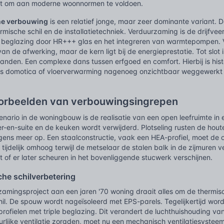
et om aan moderne woonnormen te voldoen.
he verbouwing
is een relatief jonge, maar zeer dominante variant. De 
mische schil en de installatietechniek. Verduurzaming is de drijfve
beglazing door HR+++ glas en het integreren van warmtepompen. 
an de afwerking, maar de kern ligt bij de energieprestatie. Tot slot 
nden. Een complexe dans tussen erfgoed en comfort. Hierbij is his
 domotica of vloerverwarming nagenoeg onzichtbaar weggewerkt o
oorbeelden van verbouwingsingrepen
enario in de woningbouw is de realisatie van een open leefruimte i
r-en-suite en de keuken wordt verwijderd. Plotseling rusten de hou
ens meer op. Een staalconstructie, vaak een HEA-profiel, moet de
tijdelijk omhoog terwijl de metselaar de stalen balk in de zijmuren v
t of er later scheuren in het bovenliggende stucwerk verschijnen.
che schilverbetering
zamingsproject aan een jaren '70 woning draait alles om de thermisch
il. De spouw wordt nageïsoleerd met EPS-parels. Tegelijkertijd wo
profielen met triple beglazing. Dit verandert de luchthuishouding 
uurlijke ventilatie zorgden, moet nu een mechanisch ventilatiesys