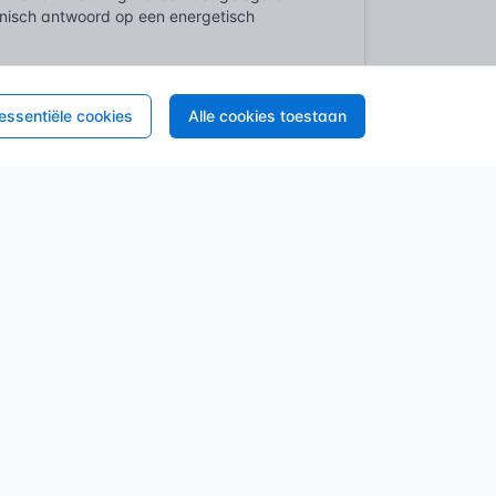
nisch antwoord op een energetisch
n de logistiek van de installaties. Waar
 essentiële cookies
Alle cookies toestaan
ten nu individuele aansluitingen komen
e betonvloeren moeten worden doorgeboord,
artimentering wordt volledig herzien; elke
an het bestaande casco.
oel is comfort zonder de historische
et originele metselwerk beschadigen —
ring intact laat. Er wordt gekozen voor een
er is verbouwen een oefening in
bewaken.
BBL) de centrale spil waar elke verbouwing
kaders bood, hanteert het BBL nu het
aamheden. Dit betekent feitelijk dat een