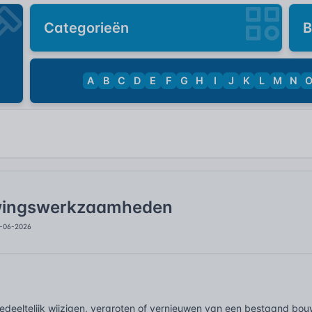
Categorieën
B
A
B
C
D
E
F
G
H
I
J
K
L
M
N
wingswerkzaamheden
3-06-2026
edeeltelijk wijzigen, vergroten of vernieuwen van een bestaand bouw