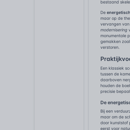
bestaand skel
De
energetisc
maar op de ther
vervangen van 
modernisering
v
monumentale pa
gemakken zoals
verstoren.
Praktijkv
Een klassiek sc
tussen de kame
daarboven nerg
houden de boel 
precisie bepaal
De energetis
Bij een verduur
maar om de sch
door kunststof 
eerst voor nat