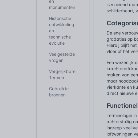
en
is vloeiend maa
monumenten
schilderbeurt, 
Historische
Categoris
ontwikkeling
en
De ene verbouwi
technische
gradaties op b
evolutie
Hierbij blijft
vloer of het ve
Veelgestelde
vragen
Een wezenlijk a
krachtenafdrac
Vergelijkbare
maken van een t
Termen
maar noodzaak
vierkante en ku
Gebruikte
direct nieuwe 
bronnen
Functione
Terminologie i
achterstallig o
ingreep veel v
loftwoningen ve