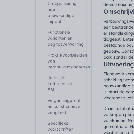
Categorisering
de esthetische
naar
Omschrijv
bouwkundige
Verbouwingswer
impact
een bestaande c
Functionele
er standleidin
varianten en
tijdgeest. Bete
begripsverwarring
bestaande bouw
gebouw. Constr
Praktijkvoorbeelden
balk zonder de
van
Uitvoerin
verbouwingsingrepen
Sloopwerk vormt
Juridisch
scheidingswand
kader en het
bouwkundige st
BBL
is, start de c
vloerconstructi
Vergunningplicht
en constructieve
De installatiet
veiligheid
verlaagde plafo
voorkomen. Na 
Specifieke
gemonteerd. He
voorschriften
worden gestort