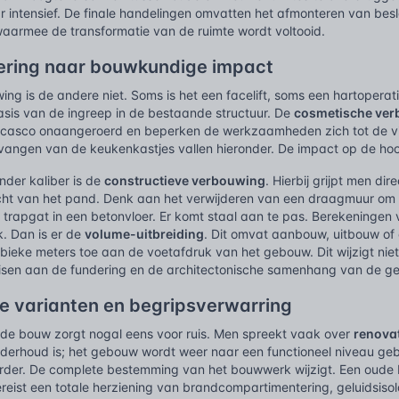
r intensief. De finale handelingen omvatten het afmonteren van besl
waarmee de transformatie van de ruimte wordt voltooid.
ering naar bouwkundige impact
ng is de andere niet. Soms is het een facelift, soms een hartoperat
asis van de ingreep in de bestaande structuur. De
cosmetische ve
 het casco onaangeroerd en beperken de werkzaamheden zich tot de v
rvangen van de keukenkastjes vallen hieronder. De impact op de hoof
nder kaliber is de
constructieve verbouwing
. Hierbij grijpt men dire
ht van het pand. Denk aan het verwijderen van een draagmuur om 
rapgat in een betonvloer. Er komt staal aan te pas. Berekeningen va
. Dan is er de
volume-uitbreiding
. Dit omvat aanbouw, uitbouw of 
bieke meters toe aan de voetafdruk van het gebouw. Dit wijzigt niet a
eisen aan de fundering en de architectonische samenhang van de ge
le varianten en begripsverwarring
n de bouw zorgt nogal eens voor ruis. Men spreekt vaak over
renova
nderhoud is; het gebouw wordt weer naar een functioneel niveau geb
erder. De complete bestemming van het bouwwerk wijzigt. Een oude b
reist een totale herziening van brandcompartimentering, geluidsisola