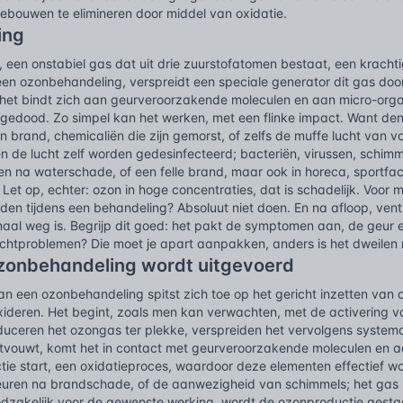
gebouwen te elimineren door middel van oxidatie.
ing
, een onstabiel gas dat uit drie zuurstofatomen bestaat, een krach
ij een ozonbehandeling, verspreidt een speciale generator dit gas do
 het bindt zich aan geurveroorzakende moleculen en aan micro-organ
gedood. Zo simpel kan het werken, met een flinke impact. Want de
 brand, chemicaliën die zijn gemorst, of zelfs de muffe lucht van 
 de lucht zelf worden gedesinfecteerd; bacteriën, virussen, schimmel
n na waterschade, of een felle brand, maar ook in horeca, sportfacil
. Let op, echter: ozon in hoge concentraties, dat is schadelijk. Voor 
den tijdens een behandeling? Absoluut niet doen. En na afloop, venti
aal weg is. Begrijp dit goed: het pakt de symptomen aan, de geur
ochtproblemen? Die moet je apart aanpakken, anders is het dweilen
zonbehandeling wordt uitgevoerd
van een ozonbehandeling spitst zich toe op het gericht inzetten v
oxideren. Het begint, zoals men kan verwachten, met de activering 
uceren het ozongas ter plekke, verspreiden het vervolgens systemat
ntvouwt, komt het in contact met geurveroorzakende moleculen en 
tie start, een oxidatieproces, waardoor deze elementen effectief w
uren na brandschade, of de aanwezigheid van schimmels; het gas
odzakelijk voor de gewenste werking, wordt de ozonproductie gestaa