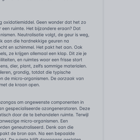
tig oxidatiemiddel. Geen wonder dat het zo
or een ruimte. Het bijzondere eraan? Dat
ismen. Neutralisatie volgt, de geur is weg,
nk aan die hardnekkige geuren na
vocht en schimmel. Het pakt het aan. Ook
s, ze krijgen allemaal een klap. Dit zie je
iteiten, en ruimtes waar een frisse start
mens, dier, plant, zelfs sommige materialen.
leren, grondig, totdat die typische
 en de micro-organismen. De
oorzaak
van
 met de kraan open.
an ozongas om ongewenste componenten in
van gespecialiseerde ozongeneratoren. Deze
isch door de te behandelen ruimte. Terwijl
aanwezige micro-organismen. Een
orden geneutraliseerd. Denk aan die
 pakt de bron aan. Na een bepaalde
kt. De ruimte blijft doorgaans gesloten,