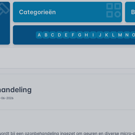
Categorieën
B
A
B
C
D
E
F
G
H
I
J
K
L
M
N
andeling
6-06-2026
ordt bij een ozonbehandeling ingezet om geuren en diverse micro