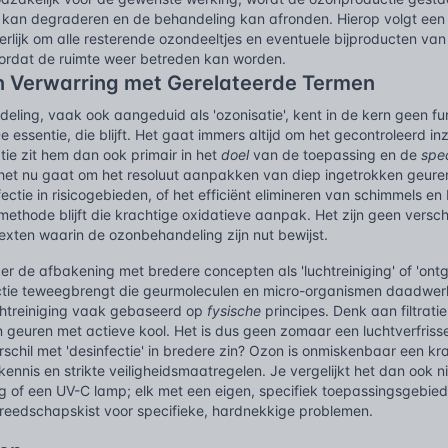
kan degraderen en de behandeling kan afronden. Hierop volgt een cr
erlijk om alle resterende ozondeeltjes en eventuele bijproducten van
rdat de ruimte weer betreden kan worden.
n Verwarring met Gerelateerde Termen
ling, vaak ook aangeduid als 'ozonisatie', kent in de kern geen fu
e essentie, die blijft. Het gaat immers altijd om het gecontroleerd i
atie zit hem dan ook primair in het
doel
van de toepassing en de
spe
 het nu gaat om het resoluut aanpakken van diep ingetrokken geuren
ectie in risicogebieden, of het efficiënt elimineren van schimmels e
methode blijft die krachtige oxidatieve aanpak. Het zijn geen vers
exten waarin de ozonbehandeling zijn nut bewijst.
der de afbakening met bredere concepten als 'luchtreiniging' of 'on
tie teweegbrengt die geurmoleculen en micro-organismen daadwerkeli
htreiniging vaak gebaseerd op
fysische
principes. Denk aan filtratie
 geuren met actieve kool. Het is dus geen zomaar een luchtverfriss
rschil met 'desinfectie' in bredere zin? Ozon is onmiskenbaar een kra
 kennis en strikte veiligheidsmaatregelen. Je vergelijkt het dan ook
g of een UV-C lamp; elk met een eigen, specifiek toepassingsgebied.
ereedschapskist voor specifieke, hardnekkige problemen.