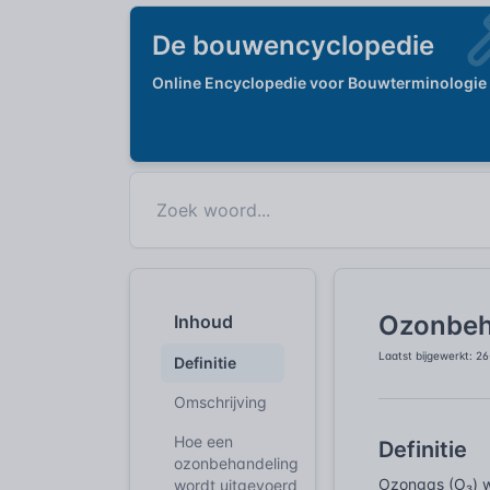
De bouwencyclopedie
Online Encyclopedie voor Bouwterminologie
Ozonbeh
Inhoud
Laatst bijgewerkt: 2
Definitie
Omschrijving
Hoe een
Definitie
ozonbehandeling
Ozongas (O₃) w
wordt uitgevoerd