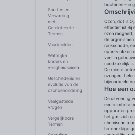
bacteriën – in 
Soorten en
Omschrijv
Verwarring
Ozon, dat is O₃
met
effectief is! B
Gerelateerde
ozon reageert,
Termen
de organismen 
Voorbeelden
rookschade, een
oppervlakken en
Wettelijke
veel in gebouwe
kaders en
noodzakelijk is
veiligheidseisen
De ruimte betre
ozongeur helem
Geschiedenis en
bijvoorbeeld v
evolutie van de
Hoe een o
ozonbehandeling
De uitvoering 
Veelgestelde
een ruimte te 
vragen
apparaten prod
het gas zich o
Vergelijkbare
chemische reac
Termen
hardnekkige ge
contacttijd, no
Gebruikte