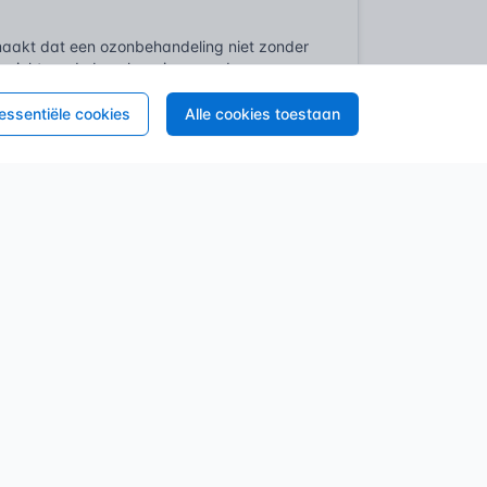
maakt dat een ozonbehandeling niet zonder
k gericht op de bescherming van de mens en
eker waar het gaat om professionals die
n gezonde werkomgeving te garanderen, wat
 essentiële cookies
Alle cookies toestaan
r meer dat blootstelling aan gevaarlijke
 er strikte protocollen gevolgd moeten
als na de behandeling, en het hanteren van
 na afloop niet zomaar een advies, het is
andelde ruimte gedurende de procedure,
toekomstige gebruikers van de ruimte, raken
gecontroleerde toepassing of onvoldoende
handelde ruimte in contact komt. De aard
erd in de vigerende wetgeving.
n het midden van de negentiende eeuw.