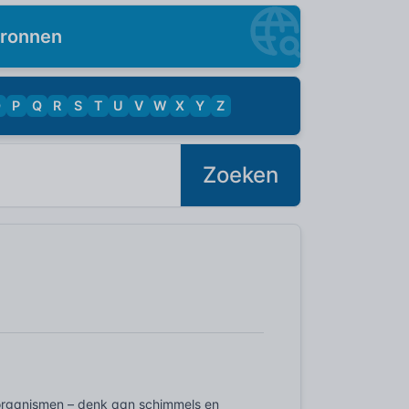
ronnen
O
P
Q
R
S
T
U
V
W
X
Y
Z
Zoeken
-organismen – denk aan schimmels en