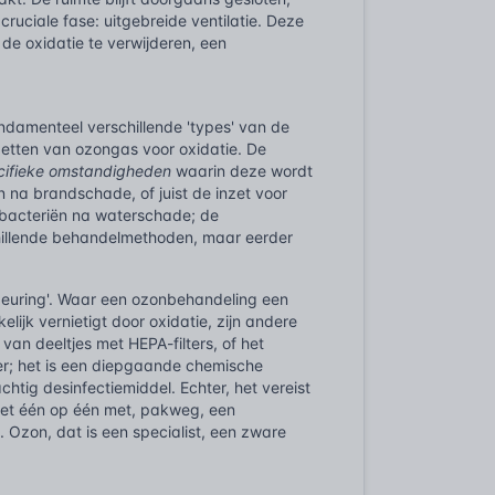
uciale fase: uitgebreide ventilatie. Deze
 de oxidatie te verwijderen, een
ndamenteel verschillende 'types' van de
nzetten van ozongas voor oxidatie. De
cifieke omstandigheden
waarin deze wordt
 na brandschade, of juist de inzet voor
n bacteriën na waterschade; de
chillende behandelmethoden, maar eerder
tgeuring'. Waar een ozonbehandeling een
jk vernietigt door oxidatie, zijn andere
 van deeltjes met HEPA-filters, of het
er; het is een diepgaande chemische
chtig desinfectiemiddel. Echter, het vereist
 niet één op één met, pakweg, een
 Ozon, dat is een specialist, een zware