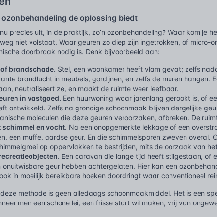
en
ozonbehandeling de oplossing biedt
 nu precies uit, in de praktijk, zo’n ozonbehandeling? Waar kom je he
lweg niet volstaat. Waar geuren zo diep zijn ingetrokken, of micro
mische doorbraak nodig is. Denk bijvoorbeeld aan:
 of brandschade.
Stel, een woonkamer heeft vlam gevat; zelfs nadat 
rante brandlucht in meubels, gordijnen, en zelfs de muren hangen. 
an, neutraliseert ze, en maakt de ruimte weer leefbaar.
euren in vastgoed.
Een huurwoning waar jarenlang gerookt is, of e
heeft ontwikkeld. Zelfs na grondige schoonmaak blijven dergelijke 
anische moleculen die deze geuren veroorzaken, afbreken. De ruimte
 schimmel en vocht.
Na een onopgemerkte lekkage of een overstrom
n, een muffe, aardse geur. En die schimmelsporen zweven overal. Oz
chimmelgroei op oppervlakken te bestrijden, mits de oorzaak van he
recreatieobjecten.
Een caravan die lange tijd heeft stilgestaan, of
n onuitwisbare geur hebben achtergelaten. Hier kan een ozonbehandel
ok in moeilijk bereikbare hoeken doordringt waar conventioneel rein
k: deze methode is geen alledaags schoonmaakmiddel. Het is een spec
neer men een schone lei, een frisse start wil maken, vrij van onge