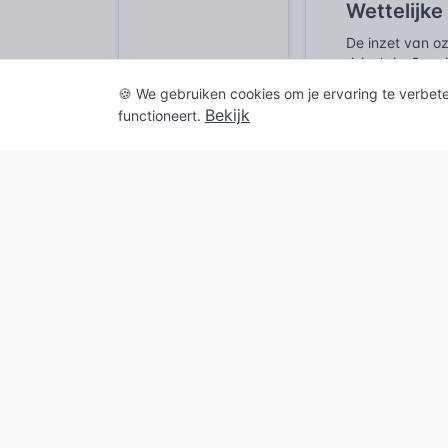
Wettelijke
De inzet van o
risico’s is. Sp
het milieu. Hier
🍪 We gebruiken cookies om je ervaring te verbet
dergelijke beh
Bekijk
functioneert.
bij ozonbehand
De Arbowet, aan
stoffen, waaron
worden. Denk a
de geldende gre
een absolute n
dat is geen vri
Hoewel de prima
de voorschrift
nazorg kan imm
van de stof ve
Geschiede
Ozon, dat chem