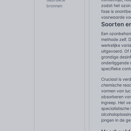
zodat het ozon 
bronnen
fase is onontbe
voorwaarde voo
Soorten e
Een ozonbehande
methode zelf. D
werkelijke vari
uitgevoerd. Of
grondige desinf
onderliggende 
specifieke cont
Cruciaal is ver
chemische
reac
vormen van luc
absorberen van
ingreep. Het ve
specialistische
alcoholoplossin
jongen in de g