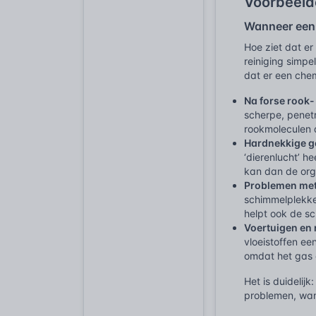
Voorbeeld
Wanneer een 
Hoe ziet dat er
reiniging simpe
dat er een che
Na forse rook-
scherpe, penet
rookmoleculen a
Hardnekkige g
‘dierenlucht’ 
kan dan de org
Problemen met
schimmelplekke
helpt ook de s
Voertuigen en 
vloeistoffen ee
omdat het gas o
Het is duidelij
problemen, wan