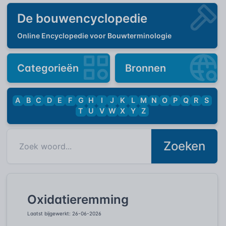
De bouwencyclopedie
Online Encyclopedie voor Bouwterminologie
Categorieën
Bronnen
A
B
C
D
E
F
G
H
I
J
K
L
M
N
O
P
Q
R
S
T
U
V
W
X
Y
Z
Zoeken
Oxidatieremming
Laatst bijgewerkt: 26-06-2026