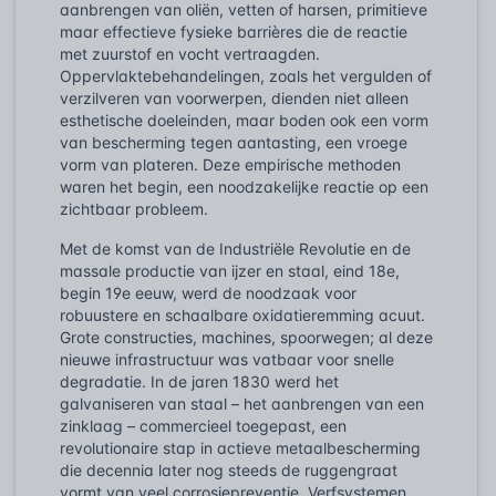
aanbrengen van oliën, vetten of harsen, primitieve
maar effectieve fysieke barrières die de reactie
met zuurstof en vocht vertraagden.
Oppervlaktebehandelingen, zoals het vergulden of
verzilveren van voorwerpen, dienden niet alleen
esthetische doeleinden, maar boden ook een vorm
van bescherming tegen aantasting, een vroege
vorm van plateren. Deze empirische methoden
waren het begin, een noodzakelijke reactie op een
zichtbaar probleem.
Met de komst van de Industriële Revolutie en de
massale productie van ijzer en staal, eind 18e,
begin 19e eeuw, werd de noodzaak voor
robuustere en schaalbare oxidatieremming acuut.
Grote constructies, machines, spoorwegen; al deze
nieuwe infrastructuur was vatbaar voor snelle
degradatie. In de jaren 1830 werd het
galvaniseren van staal – het aanbrengen van een
zinklaag – commercieel toegepast, een
revolutionaire stap in actieve metaalbescherming
die decennia later nog steeds de ruggengraat
vormt van veel corrosiepreventie. Verfsystemen