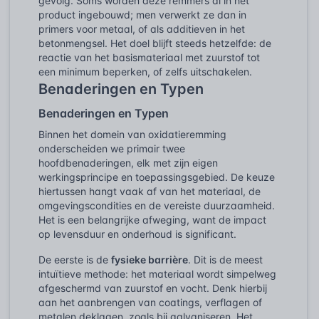
gevolg. Soms worden deze remmers al in het
product ingebouwd; men verwerkt ze dan in
primers voor metaal, of als additieven in het
betonmengsel. Het doel blijft steeds hetzelfde: de
reactie van het basismateriaal met zuurstof tot
een minimum beperken, of zelfs uitschakelen.
Benaderingen en Typen
Benaderingen en Typen
Binnen het domein van oxidatieremming
onderscheiden we primair twee
hoofdbenaderingen, elk met zijn eigen
werkingsprincipe en toepassingsgebied. De keuze
hiertussen hangt vaak af van het materiaal, de
omgevingscondities en de vereiste duurzaamheid.
Het is een belangrijke afweging, want de impact
op levensduur en onderhoud is significant.
De eerste is de
fysieke barrière
. Dit is de meest
intuïtieve methode: het materiaal wordt simpelweg
afgeschermd van zuurstof en vocht. Denk hierbij
aan het aanbrengen van coatings, verflagen of
metalen deklagen, zoals bij galvaniseren. Het