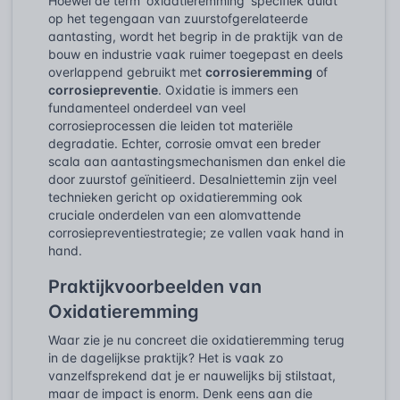
Hoewel de term 'oxidatieremming' specifiek duidt
op het tegengaan van zuurstofgerelateerde
aantasting, wordt het begrip in de praktijk van de
bouw en industrie vaak ruimer toegepast en deels
overlappend gebruikt met
corrosieremming
of
corrosiepreventie
. Oxidatie is immers een
fundamenteel onderdeel van veel
corrosieprocessen die leiden tot materiële
degradatie. Echter, corrosie omvat een breder
scala aan aantastingsmechanismen dan enkel die
door zuurstof geïnitieerd. Desalniettemin zijn veel
technieken gericht op oxidatieremming ook
cruciale onderdelen van een alomvattende
corrosiepreventiestrategie; ze vallen vaak hand in
hand.
Praktijkvoorbeelden van
Oxidatieremming
Waar zie je nu concreet die oxidatieremming terug
in de dagelijkse praktijk? Het is vaak zo
vanzelfsprekend dat je er nauwelijks bij stilstaat,
maar de impact is enorm. Denk eens aan die