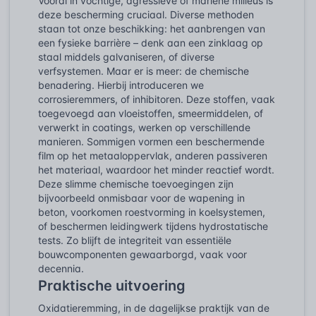
Vooral in vochtige, agressieve of mariene milieus is
deze bescherming cruciaal. Diverse methoden
staan tot onze beschikking: het aanbrengen van
een fysieke barrière – denk aan een zinklaag op
staal middels galvaniseren, of diverse
verfsystemen. Maar er is meer: de chemische
benadering. Hierbij introduceren we
corrosieremmers, of inhibitoren. Deze stoffen, vaak
toegevoegd aan vloeistoffen, smeermiddelen, of
verwerkt in coatings, werken op verschillende
manieren. Sommigen vormen een beschermende
film op het metaaloppervlak, anderen passiveren
het materiaal, waardoor het minder reactief wordt.
Deze slimme chemische toevoegingen zijn
bijvoorbeeld onmisbaar voor de wapening in
beton, voorkomen roestvorming in koelsystemen,
of beschermen leidingwerk tijdens hydrostatische
tests. Zo blijft de integriteit van essentiële
bouwcomponenten gewaarborgd, vaak voor
decennia.
Praktische uitvoering
Oxidatieremming, in de dagelijkse praktijk van de