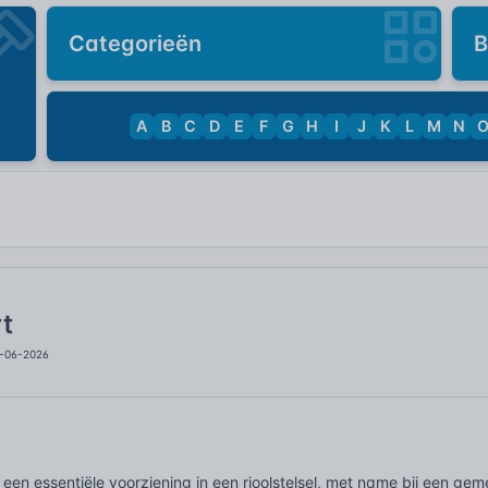
Categorieën
B
A
B
C
D
E
F
G
H
I
J
K
L
M
N
t
6-06-2026
s een essentiële voorziening in een rioolstelsel, met name bij een ge