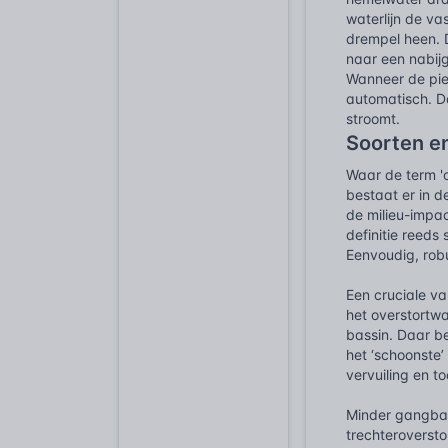
waterlijn de va
drempel heen. D
naar een nabijg
Wanneer de piek
automatisch. Da
stroomt.
Soorten en
Waar de term 'o
bestaat er in d
de milieu-impac
definitie reeds
Eenvoudig, robu
Een cruciale va
het overstortwa
bassin. Daar b
het ‘schoonste’
vervuiling en t
Minder gangbaa
trechteroverst