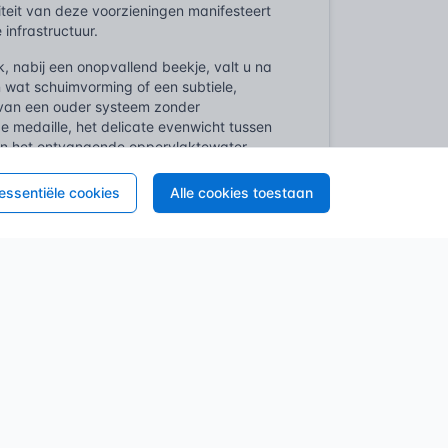
teit van deze voorzieningen manifesteert
infrastructuur.
, nabij een onopvallend beekje, valt u na
ien wat schuimvorming of een subtiele,
e van een ouder systeem zonder
e medaille, het delicate evenwicht tussen
an het ontvangende oppervlaktewater.
 essentiële cookies
Alle cookies toestaan
se wettelijke kaders en normen in
omen van wateroverlast. De Waterwet vormt
 oppervlaktewater valt hier expliciet onder.
verantwoordelijkheid voor een goede
en hebben de zorgplicht voor de
delijk zijn voor het regionale waterbeheer
vinden binnen de kaders van een
opgesteld. Hierbij wordt vaak gekeken naar
t van het overstortwater, met specifieke
et doel is om de ecologische toestand van