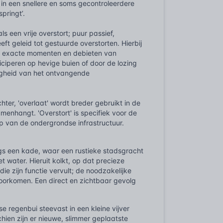
 in een snellere en soms gecontroleerdere
pringt’.
 een vrije overstort; puur passief,
ft geleid tot gestuurde overstorten. Hierbij
de exacte momenten en debieten van
iciperen op hevige buien of door de lozing
ligheid van het ontvangende
hter, 'overlaat' wordt breder gebruikt in de
menhangt. 'Overstort' is specifiek voor de
ep van de ondergrondse infrastructuur.
ngs een kade, waar een rustieke stadsgracht
t water. Hieruit kolkt, op dat precieze
ie zijn functie vervult; de noodzakelijke
 voorkomen. Een direct en zichtbaar gevolg
se regenbui steevast in een kleine vijver
hien zijn er nieuwe, slimmer geplaatste