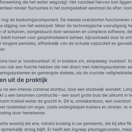
ifonwerking die het water wegzuigt. Het voordeel hiervan kan liggen
entieel minder fluctuaties in het lozingsdebiet eenmaal de sifon ‘aans
 nog de besturingscomponent. De meeste overstorten functioneren als
 stijging van het waterpeil. Maar de technologische vooruitgang hee
n of schuiven, aangestuurd door sensoren en complexe software, 
t biedt kansen voor geoptimaliseerd beheer, bijvoorbeeld door te ant
r langere periodes, afhankelijk van de actuele capaciteit en gevoe
er.
s hoor je 'noodoverlaat' of, in bredere zin, simpelweg 'overlaat'. Ec
n ook een functie hebben die niet direct met rioleringssystemen sa
leringssystemen en gemengde stelsels, als de cruciale veiligheidskl
n uit de praktijk
 u na een intense zomerse stortbui, door een stadswijk wandelt. La
t u een betonnen constructie – een soort grote buis die uitkomt in he
oom troebel water de gracht in. Dit is, onmiskenbaar, een overstort d
het rioolstelsel om erger, zoals ondergelopen kelders en straten, te
asting door hemelwater.
atie waarbij die ene, notoire kruising in uw gemeente, die bij elke fik
opmerkelijk droog blijft. Er heeft een ingreep plaatsgevonden, missc