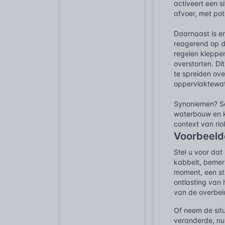
activeert een s
afvoer, met pot
Daarnaast is er
reagerend op de
regelen kleppe
overstorten. Di
te spreiden ove
oppervlaktewat
Synoniemen? Som
waterbouw en ka
context van rio
Voorbeelde
Stel u voor dat
kabbelt, bemerk
moment, een str
ontlasting van 
van de overbel
Of neem de situ
veranderde, nu 