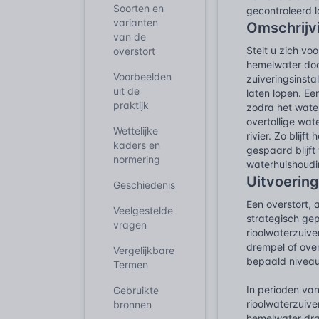
Soorten en
gecontroleerd l
varianten
Omschrijv
van de
Stelt u zich vo
overstort
hemelwater doo
Voorbeelden
zuiveringsinsta
uit de
laten lopen. Ee
praktijk
zodra het water
overtollige wat
Wettelijke
rivier. Zo blij
kaders en
gespaard blijft
normering
waterhuishoudin
Uitvoering
Geschiedenis
Een overstort, a
Veelgestelde
strategisch gep
vragen
rioolwaterzuive
drempel of ove
Vergelijkbare
bepaald niveau 
Termen
In perioden va
Gebruikte
rioolwaterzuive
bronnen
hemelwater dras