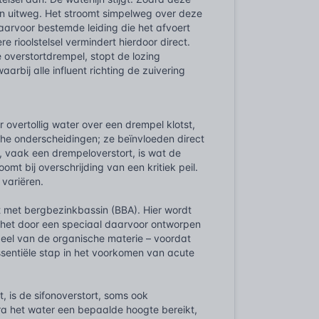
een uitweg. Het stroomt simpelweg over deze
aarvoor bestemde leiding die het afvoert
 rioolstelsel vermindert hierdoor direct.
e overstortdrempel, stopt de lozing
rbij alle influent richting de zuivering
overtollig water over een drempel klotst,
ische onderscheidingen; ze beïnvloeden direct
, vaak een drempeloverstort, is wat de
omt bij overschrijding van een kritiek peil.
 variëren.
rt met bergbezinkbassin (BBA). Hier wordt
t het door een speciaal daarvoor ontworpen
eel van de organische materie – voordat
 essentiële stap in het voorkomen van acute
is de sifonoverstort, soms ook
ra het water een bepaalde hoogte bereikt,