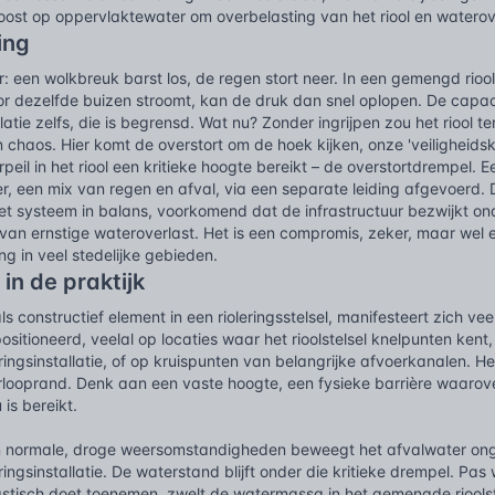
oost op oppervlaktewater om overbelasting van het riool en waterov
ing
or: een wolkbreuk barst los, de regen stort neer. In een gemengd rioo
r dezelfde buizen stroomt, kan de druk dan snel oplopen. De capaci
llatie zelfs, die is begrensd. Wat nu? Zonder ingrijpen zou het riool t
n chaos. Hier komt de overstort om de hoek kijken, onze 'veiligheidsk
peil in het riool een kritieke hoogte bereikt – de overstortdrempel. 
er, een mix van regen en afval, via een separate leiding afgevoerd. D
ft het systeem in balans, voorkomend dat de infrastructuur bezwijkt 
 van ernstige wateroverlast. Het is een compromis, zeker, maar wel
g in veel stedelijke gebieden.
 in de praktijk
ls constructief element in een rioleringsstelsel, manifesteert zich ve
ositioneerd, veelal op locaties waar het rioolstelsel knelpunten kent,
ringsinstallatie, of op kruispunten van belangrijke afvoerkanalen. H
rlooprand. Denk aan een vaste hoogte, een fysieke barrière waaro
is bereikt.
n normale, droge weersomstandigheden beweegt het afvalwater ong
ringsinstallatie. De waterstand blijft onder die kritieke drempel. P
tisch doet toenemen, zwelt de watermassa in het gemengde rioolstel