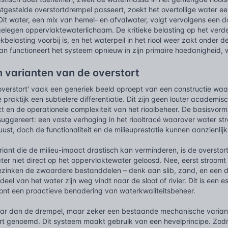
stgestelde overstortdrempel passeert, zoekt het overtollige water 
it water, een mix van hemel- en afvalwater, volgt vervolgens een d
elegen oppervlaktewaterlichaam. De kritieke belasting op het verdere
belasting voorbij is, en het waterpeil in het riool weer zakt onder d
n functioneert het systeem opnieuw in zijn primaire hoedanigheid, waa
 varianten van de overstort
verstort' vaak een generiek beeld oproept van een constructie waar 
e praktijk een subtielere differentiatie. Dit zijn geen louter academ
t en de operationele complexiteit van het rioolbeheer. De basisvorm
 suggereert: een vaste verhoging in het riooltracé waarover water stro
ust, doch de functionaliteit en de milieuprestatie kunnen aanzienlijk
riant die de milieu-impact drastisch kan verminderen, is de oversto
ter niet direct op het oppervlaktewater geloosd. Nee, eerst stroom
ezinken de zwaardere bestanddelen – denk aan slib, zand, en een d
 deel van het water zijn weg vindt naar de sloot of rivier. Dit is een
oont een proactieve benadering van waterkwaliteitsbeheer.
r dan de drempel, maar zeker een bestaande mechanische variant, 
ort genoemd. Dit systeem maakt gebruik van een hevelprincipe. Zod