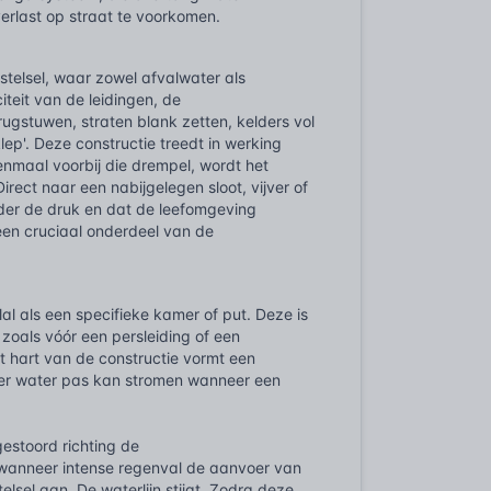
erlast op straat te voorkomen.
lstelsel, waar zowel afvalwater als
teit van de leidingen, de
erugstuwen, straten blank zetten, kelders vol
lep'. Deze constructie treedt in werking
Eenmaal voorbij die drempel, wordt het
irect naar een nabijgelegen sloot, vijver of
onder de druk en dat de leefomgeving
 een cruciaal onderdeel van de
elal als een specifieke kamer of put. Deze is
 zoals vóór een persleiding of een
et hart van de constructie vormt een
ver water pas kan stromen wanneer een
estoord richting de
as wanneer intense regenval de aanvoer van
sel aan. De waterlijn stijgt. Zodra deze