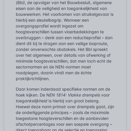
(Bbl)
, de opvolger van het Bouwbesluit, algemene
eisen aan de veiligheid en toegankelijkheid van
bouwwerken. Het voorkomen van struikelgevaar is
hierbij een sleutelbegrip. Wanneer een
overgangsprofiel wordt ingezet om
hoogteverschillen tussen vloerbedekkingen te
overbruggen – denk aan een reductieprofiel – dan
dient dit bij te dragen aan een veilige looproute,
zonder onverwachte obstakels. Het Bbl spreekt
over het algemeen, over details van afwerking of
minimale hoogteverschillen, dat men toch echt de
sectornormen en de NEN-normen moet
raadplegen, daarin vindt men de échte
praktijkrichtlijnen.
Daar komen inderdaad specifieke normen om de
hoek kijken. De
NEN 1814: Vlakke drempels voor
toegankelijkheid
is hierbij van groot belang.
Hoewel deze norm primair over drempels gaat, zijn
de onderliggende principes – zoals de maximale
toegestane hoogteverschillen en de aanbevolen
afschotpercentages voor een soepele overgang –
direct toepasbaar op de selectie en toepassing