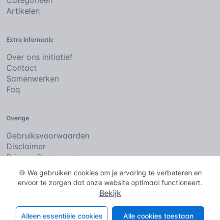
Categorieën
Artikelen
Extra informatie
Over ons initiatief
Contact
Samenwerken
Faq
Overige
Gebruiksvoorwaarden
Disclaimer
Privacy Statement
Cookies
🍪 We gebruiken cookies om je ervaring te verbeteren en
ervoor te zorgen dat onze website optimaal functioneert.
Bekijk
De bouwencyclopedie
Copyright © 2026
. Alle rechten
voorbehouden.
Alleen essentiële cookies
Alle cookies toestaan