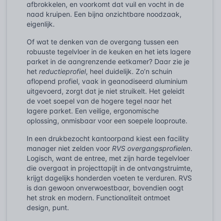
afbrokkelen, en voorkomt dat vuil en vocht in de
naad kruipen. Een bijna onzichtbare noodzaak,
eigenlijk.
Of wat te denken van de overgang tussen een
robuuste tegelvloer in de keuken en het iets lagere
parket in de aangrenzende eetkamer? Daar zie je
het
reductieprofiel
, heel duidelijk. Zo’n schuin
aflopend profiel, vaak in geanodiseerd aluminium
uitgevoerd, zorgt dat je niet struikelt. Het geleidt
de voet soepel van de hogere tegel naar het
lagere parket. Een veilige, ergonomische
oplossing, onmisbaar voor een soepele looproute.
In een drukbezocht kantoorpand kiest een facility
manager niet zelden voor
RVS overgangsprofielen
.
Logisch, want de entree, met zijn harde tegelvloer
die overgaat in projecttapijt in de ontvangstruimte,
krijgt dagelijks honderden voeten te verduren. RVS
is dan gewoon onverwoestbaar, bovendien oogt
het strak en modern. Functionaliteit ontmoet
design, punt.