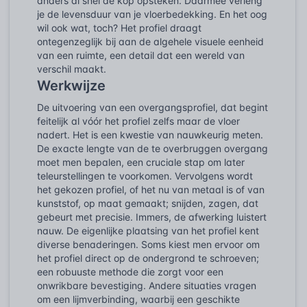
anders al snel de kop opsteken. Daarmee verleng
je de levensduur van je vloerbedekking. En het oog
wil ook wat, toch? Het profiel draagt
ontegenzeglijk bij aan de algehele visuele eenheid
van een ruimte, een detail dat een wereld van
verschil maakt.
Werkwijze
De uitvoering van een overgangsprofiel, dat begint
feitelijk al vóór het profiel zelfs maar de vloer
nadert. Het is een kwestie van nauwkeurig meten.
De exacte lengte van de te overbruggen overgang
moet men bepalen, een cruciale stap om later
teleurstellingen te voorkomen. Vervolgens wordt
het gekozen profiel, of het nu van metaal is of van
kunststof, op maat gemaakt; snijden, zagen, dat
gebeurt met precisie. Immers, de afwerking luistert
nauw. De eigenlijke plaatsing van het profiel kent
diverse benaderingen. Soms kiest men ervoor om
het profiel direct op de ondergrond te schroeven;
een robuuste methode die zorgt voor een
onwrikbare bevestiging. Andere situaties vragen
om een lijmverbinding, waarbij een geschikte