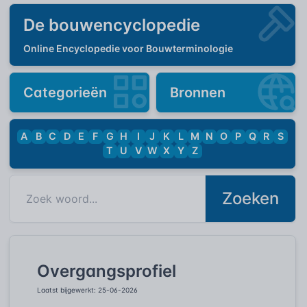
De bouwencyclopedie
Online Encyclopedie voor Bouwterminologie
Categorieën
Bronnen
A
B
C
D
E
F
G
H
I
J
K
L
M
N
O
P
Q
R
S
T
U
V
W
X
Y
Z
Zoeken
Overgangsprofiel
Laatst bijgewerkt: 25-06-2026