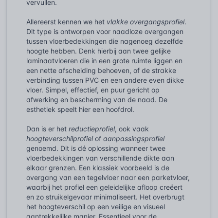
vervullen.
Allereerst kennen we het
vlakke overgangsprofiel
.
Dit type is ontworpen voor naadloze overgangen
tussen vloerbedekkingen die nagenoeg dezelfde
hoogte hebben. Denk hierbij aan twee gelijke
laminaatvloeren die in een grote ruimte liggen en
een nette afscheiding behoeven, of de strakke
verbinding tussen PVC en een andere even dikke
vloer. Simpel, effectief, en puur gericht op
afwerking en bescherming van de naad. De
esthetiek speelt hier een hoofdrol.
Dan is er het
reductieprofiel
, ook vaak
hoogteverschilprofiel
of
aanpassingsprofiel
genoemd. Dit is dé oplossing wanneer twee
vloerbedekkingen van verschillende dikte aan
elkaar grenzen. Een klassiek voorbeeld is de
overgang van een tegelvloer naar een parketvloer,
waarbij het profiel een geleidelijke afloop creëert
en zo struikelgevaar minimaliseert. Het overbrugt
het hoogteverschil op een veilige en visueel
aantrekkelijke manier. Essentieel voor de