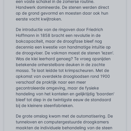
een vaste schakel in de zomerse routine.
Handwerk domineerde. De stenen werden direct
op de grond gevormd en moesten daar ook hun
eerste vocht kwijtraken.
De introductie van de ringoven door Friedrich
Hoffmann in 1858 bracht een revolutie in de
bakcapaciteit, maar de droogfase bleef nog
decennia een kwestie van handmatige intuïtie op
de droogvloer. De vakman moest de stenen 'lezen'.
Was de klei leerhard genoeg? Te vroeg opsnijden
betekende onherstelbare deuken in de zachte
massa. Te laat leidde tot krimpscheuren. Met de
opkomst van overdekte droogloodsen rond 1900
verschoof de praktijk naar een meer
gecontroleerde omgeving, maar de fysieke
handeling van het kantelen en gelijktijdig 'baarden'
bleef tot diep in de twintigste eeuw de standaard
bij de kleinere steenfabrieken.
De grote omslag kwam met de automatisering. De
tunneloven en computergestuurde droogkamers
maakten de individuele behandeling van de steen