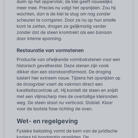
duim op het oppervlak; de klei geeft nauwelijks
meer mee. Precies nu volgt het opsnijden. Zou hij
wachten, dan is de klei te stug om nog zonder
scheuren te corrigeren. Door ze nu op hun smalle
kant te zetten, drogen ze gelijkmatig verder
zonder dat de steen kromtrekt als een banaan
door interne spanning.
Restauratie van vormstenen
Productie van afwijkende vormbakstenen voor een
historisch gevelherstel. Deze stenen zijn vaak
dikker dan een standaardformaat. De droging
luistert hier extreem nauw. Tijdens het opsnijden op
de droogvloer voert de vakman direct een
kwaliteitscontrole uit. Hij kantelt de steen en snijdt
met een vlijmscherp mes de overtollige kleiranden
weg. De steen staat nu verticaal. Stabiel. Klaar
voor de laatste fase richting de oven.
Wet- en regelgeving
Fysieke belasting vormt de kern van de juridische
kaders bij handmatig opsnijden. De