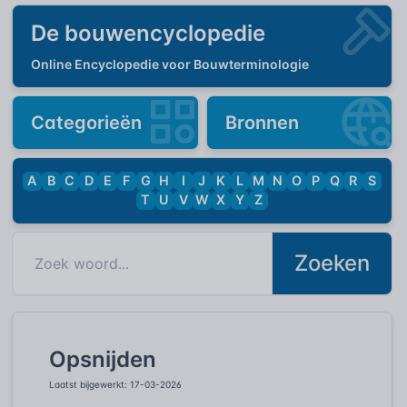
De bouwencyclopedie
Online Encyclopedie voor Bouwterminologie
Categorieën
Bronnen
A
B
C
D
E
F
G
H
I
J
K
L
M
N
O
P
Q
R
S
T
U
V
W
X
Y
Z
Zoeken
Opsnijden
Laatst bijgewerkt: 17-03-2026