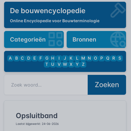
De bouwencyclopedie
Online Encyclopedie voor Bouwterminologie
Categorieën
Bronnen
A
B
C
D
E
F
G
H
I
J
K
L
M
N
O
P
Q
R
S
T
U
V
W
X
Y
Z
Zoeken
Opsluitband
Laatst bijgewerkt: 24-06-2026