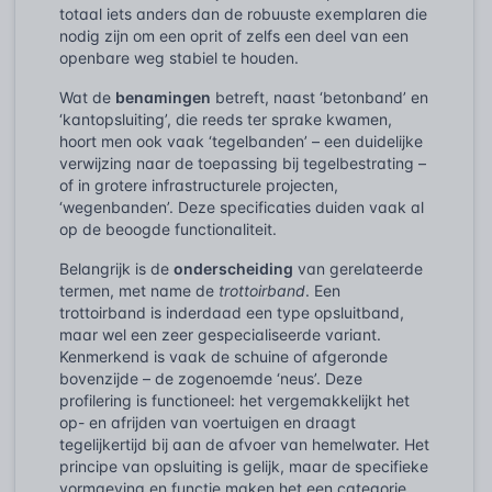
totaal iets anders dan de robuuste exemplaren die
nodig zijn om een oprit of zelfs een deel van een
openbare weg stabiel te houden.
Wat de
benamingen
betreft, naast ‘betonband’ en
‘kantopsluiting’, die reeds ter sprake kwamen,
hoort men ook vaak ‘tegelbanden’ – een duidelijke
verwijzing naar de toepassing bij tegelbestrating –
of in grotere infrastructurele projecten,
‘wegenbanden’. Deze specificaties duiden vaak al
op de beoogde functionaliteit.
Belangrijk is de
onderscheiding
van gerelateerde
termen, met name de
trottoirband
. Een
trottoirband is inderdaad een type opsluitband,
maar wel een zeer gespecialiseerde variant.
Kenmerkend is vaak de schuine of afgeronde
bovenzijde – de zogenoemde ‘neus’. Deze
profilering is functioneel: het vergemakkelijkt het
op- en afrijden van voertuigen en draagt
tegelijkertijd bij aan de afvoer van hemelwater. Het
principe van opsluiting is gelijk, maar de specifieke
vormgeving en functie maken het een categorie