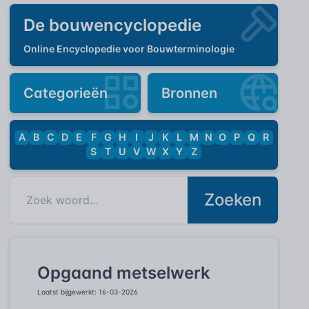
De bouwencyclopedie
Online Encyclopedie voor Bouwterminologie
Categorieën
Bronnen
A
B
C
D
E
F
G
H
I
J
K
L
M
N
O
P
Q
R
S
T
U
V
W
X
Y
Z
Zoeken
Opgaand metselwerk
Laatst bijgewerkt: 16-03-2026