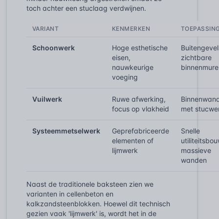
toch achter een stuclaag verdwijnen.
VARIANT
KENMERKEN
TOEPASSIN
Schoonwerk
Hoge esthetische
Buitengevel
eisen,
zichtbare
nauwkeurige
binnenmure
voeging
Vuilwerk
Ruwe afwerking,
Binnenwan
focus op vlakheid
met stucwe
Systeemmetselwerk
Geprefabriceerde
Snelle
elementen of
utiliteitsbou
lijmwerk
massieve
wanden
Naast de traditionele baksteen zien we
varianten in cellenbeton en
kalkzandsteenblokken. Hoewel dit technisch
gezien vaak 'lijmwerk' is, wordt het in de