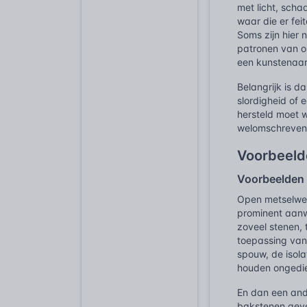
met licht, sch
waar die er fei
Soms zijn hier 
patronen van o
een kunstenaar 
Belangrijk is d
slordigheid of
hersteld moet 
welomschreven 
Voorbeelde
Voorbeelden u
Open metselwerk
prominent aanwe
zoveel stenen,
toepassing van
spouw, de isola
houden ongediert
En dan een and
bakstenen gevel