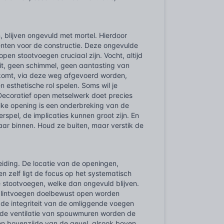
 blijven ongevuld met mortel. Hierdoor
enten voor de constructie. Deze ongevulde
en stootvoegen cruciaal zijn. Vocht, altijd
uit, geen schimmel, geen aantasting van
htkomt, via deze weg afgevoerd worden,
 esthetische rol spelen. Soms wil je
Decoratief open metselwerk doet precies
elke opening is een onderbreking van de
derspel, de implicaties kunnen groot zijn. En
 naar binnen. Houd ze buiten, maar verstik de
iding. De locatie van de openingen,
en zelf ligt de focus op het systematisch
e stootvoegen, welke dan ongevuld blijven.
le lintvoegen doelbewust open worden
 de integriteit van de omliggende voegen
r de ventilatie van spouwmuren worden de
en bovenzijde van de gevel, alsook boven