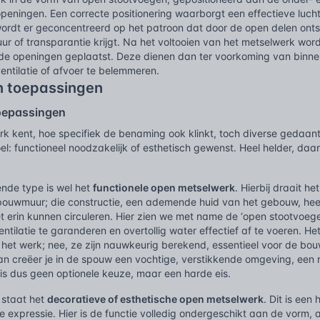
eningen. Een correcte positionering waarborgt een effectieve luchtc
ordt er geconcentreerd op het patroon dat door de open delen ont
uur of transparantie krijgt. Na het voltooien van het metselwerk word
in de openingen geplaatst. Deze dienen dan ter voorkoming van binn
entilatie of afvoer te belemmeren.
n toepassingen
oepassingen
k kent, hoe specifiek de benaming ook klinkt, toch diverse gedaant
el: functioneel noodzakelijk of esthetisch gewenst. Heel helder, daar
nde type is wel het
functionele open metselwerk
. Hierbij draait h
ouwmuur; die constructie, een ademende huid van het gebouw, heeft
et erin kunnen circuleren. Hier zien we met name de ‘open stootvoeg
ntilatie te garanderen en overtollig water effectief af te voeren. He
 het werk; nee, ze zijn nauwkeurig berekend, essentieel voor de bou
an creëer je in de spouw een vochtige, verstikkende omgeving, een 
 is dus geen optionele keuze, maar een harde eis.
 staat het
decoratieve of esthetische open metselwerk
. Dit is een
e expressie. Hier is de functie volledig ondergeschikt aan de vorm,