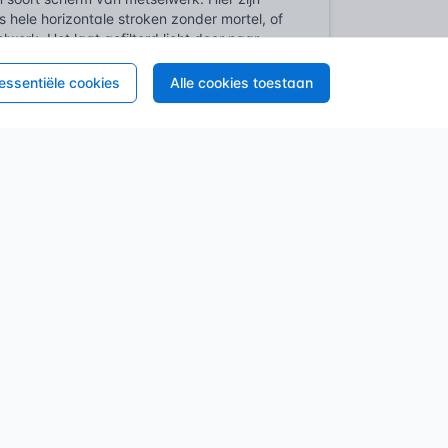
hele horizontale stroken zonder mortel, of
werk. Het laat gefilterd licht door naar
 overdag. Het breekt de massiviteit van de
achte keuze van de architect, met
 essentiële cookies
Alle cookies toestaan
ding van een bedrijfsterrein. Je wilt geen
s ook open metselwerk; stenen die met opzet
en ontstaan. Het biedt een zekere mate van
 mocht er een waterpartij achter liggen,
elijk doorheen. Functioneel én esthetisch in
n leefomgeving (BBL), stelt onmiskenbare
r; ze waarborgen de veiligheid, gezondheid
ant zoals open stootvoegen in
at de gevelconstructie aan de wettelijk
entueel binnengedrongen vocht uit de spouw
e openingen zou een gebouw moeite hebben
ezondheid van het binnenklimaat. Het is
ionaliteit van de constructie op lange