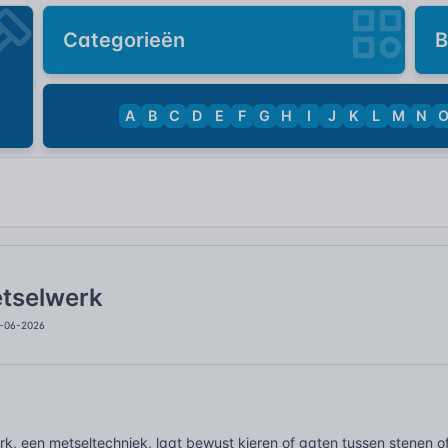
Categorieën
B
A
B
C
D
E
F
G
H
I
J
K
L
M
N
tselwerk
3-06-2026
, een metseltechniek, laat bewust kieren of gaten tussen stenen of 