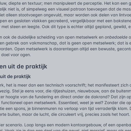
aduw, diepte en textuur; men manipuleert de perceptie. Het kan een 
telijk niet is, of simpelweg een visueel patroon toevoegen dat de ma
niet alleen stootvoegen ongevuld, maar worden ook delen van lintvo
pen en gesloten vlakken gecreëerd, vergelijkbaar met een bakstene
met steen en leegte. Ook dit type is echter altijd gepland, gewild, 
an ook de duidelijke scheiding van open metselwerk en
onbedoelde
o
 een gebrek aan vakmanschap, dat is geen open metselwerk; dat is 
worden. Open metselwerk is daarentegen altijd een bewuste, gecontr
doel voor ogen.
n uit de praktijk
it de praktijk
, het is meer dan een technisch voorschrift; het manifesteert zich
zig. Stel je eens voor, die rijtjeshuizen, nieuwbouw, aan de buitenmu
 ter hoogte van de fundering en direct onder de dakrand? Dat zijn
 functioneel open metselwerk. Essentieel, weet je wel? Zonder die 
tie een spons, je binnenmuren na verloop van tijd verraderlijk klam. Di
e buiten, maar de lucht, die circuleert vrij, precies zoals het hoort. 
er scenario. Loop langs een modern kantoorgebouw, of een openbar
. Vaak zie je dan een deel van die gevel, niet massief, maar als ee