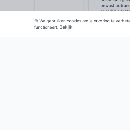
bewust patrone
specifieke ‘gat
binnen, bijvoor
🍪 We gebruiken cookies om je ervaring te verbet
baksteen, geeft
Bekijk
functioneert.
zorgvuldig uitg
Een laatste sit
volledig dicht
zo geplaatst zi
afscherming, ma
dan kan zo’n mu
één beweging. 
Wet- en r
De bouwregelge
eisen aan de b
en bruikbaarhe
spouwmuren, spe
verplichte vent
zijn cruciale 
om te voldoen 
geen optionele 