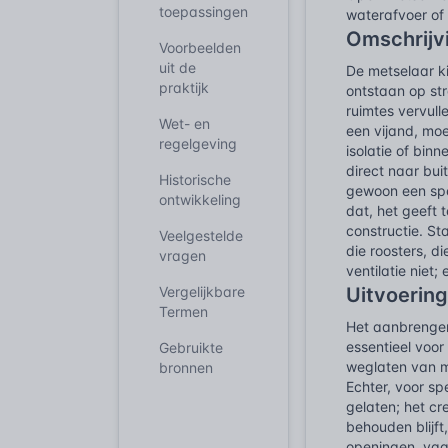
toepassingen
waterafvoer of 
Omschrijv
Voorbeelden
uit de
De metselaar ki
praktijk
ontstaan op st
ruimtes vervull
Wet- en
een vijand, mo
regelgeving
isolatie of bin
direct naar bui
Historische
gewoon een spe
ontwikkeling
dat, het geeft 
constructie. Sta
Veelgestelde
die roosters, d
vragen
ventilatie niet;
Vergelijkbare
Uitvoerin
Termen
Het aanbrengen
essentieel voor
Gebruikte
weglaten van m
bronnen
Echter, voor s
gelaten; het c
behouden blijf
openingen, vaa