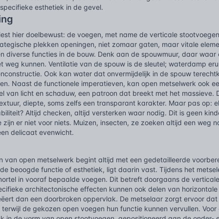
specifieke esthetiek in de gevel.
ing
est hier doelbewust: de voegen, met name de verticale stootvoegen,
rategische plekken openingen, niet zomaar gaten, maar vitale elem
en diverse functies in de bouw. Denk aan de spouwmuur, daar waar op
et weg kunnen. Ventilatie van de spouw is de sleutel; waterdamp er
nenconstructie. Ook kan water dat onvermijdelijk in de spouw terec
ten. Naast de functionele imperatieven, kan open metselwerk ook een
l van licht en schaduw, een patroon dat breekt met het massieve. 
textuur, diepte, soms zelfs een transparant karakter. Maar pas op: 
biliteit? Altijd checken, altijd versterken waar nodig. Dit is geen kin
ie zijn er niet voor niets. Muizen, insecten, ze zoeken altijd een weg
 een delicaat evenwicht.
g
 van open metselwerk begint altijd met een gedetailleerde voorbere
 de beoogde functie of esthetiek, ligt daarin vast. Tijdens het metsel
ortel in vooraf bepaalde voegen. Dit betreft doorgaans de vertical
pecifieke architectonische effecten kunnen ook delen van horizonta
reëert dan een doorbroken oppervlak. De metselaar zorgt ervoor dat
t, terwijl de gekozen open voegen hun functie kunnen vervullen. Voo
k in de vorm van open stootvoegen, gepositioneerd aan de onder- 