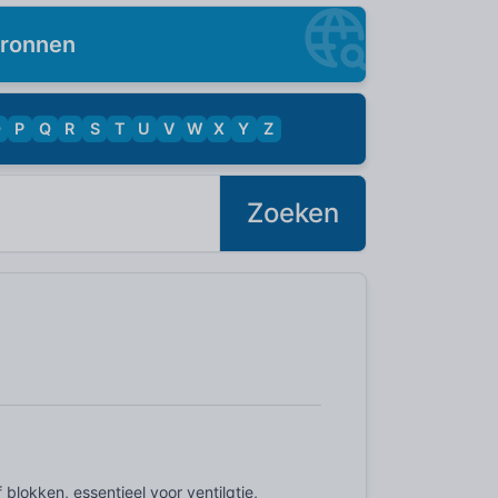
ronnen
O
P
Q
R
S
T
U
V
W
X
Y
Z
Zoeken
blokken, essentieel voor ventilatie,