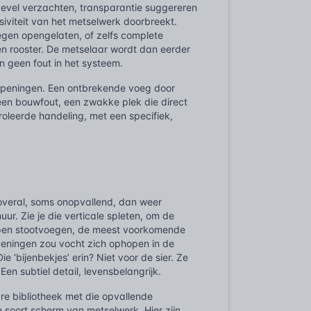
gevel verzachten, transparantie suggereren
ssiviteit van het metselwerk doorbreekt.
egen opengelaten, of zelfs complete
n rooster. De metselaar wordt dan eerder
en geen fout in het systeem.
peningen. Een ontbrekende voeg door
een bouwfout, een zwakke plek die direct
oleerde handeling, met een specifiek,
 overal, soms onopvallend, dan weer
ur. Zie je die verticale spleten, om de
 open stootvoegen, de meest voorkomende
openingen zou vocht zich ophopen in de
e ‘bijenbekjes’ erin? Niet voor de sier. Ze
Een subtiel detail, levensbelangrijk.
e bibliotheek met die opvallende
n soort scherm van metselwerk. Hier zijn