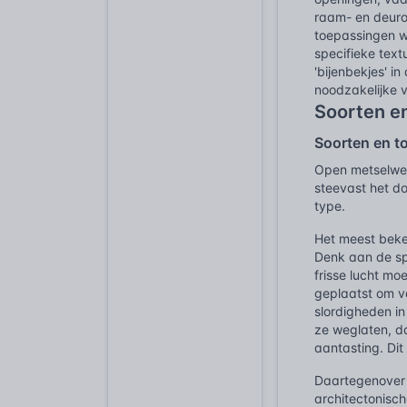
raam- en deurop
toepassingen w
specifieke text
'bijenbekjes' 
noodzakelijke v
Soorten e
Soorten en t
Open metselwer
steevast het do
type.
Het meest beke
Denk aan de sp
frisse lucht mo
geplaatst om ve
slordigheden in
ze weglaten, d
aantasting. Dit
Daartegenover
architectonisch