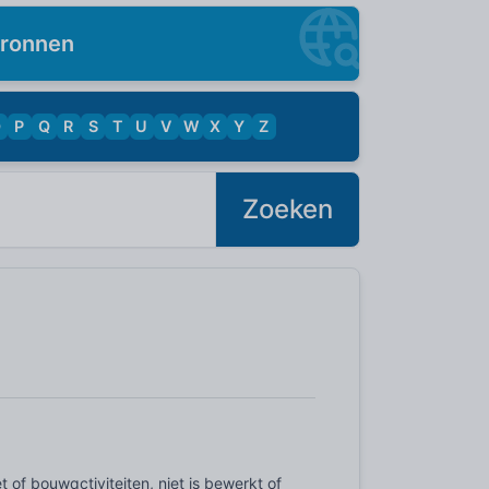
ronnen
O
P
Q
R
S
T
U
V
W
X
Y
Z
Zoeken
of bouwactiviteiten, niet is bewerkt of