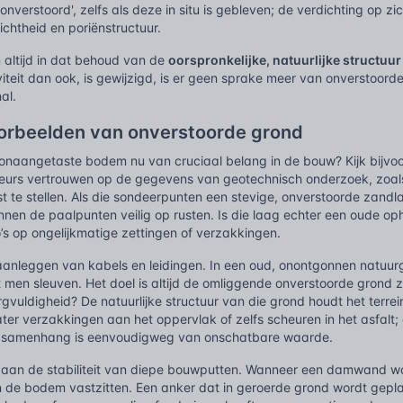
 'onverstoord', zelfs als deze in situ is gebleven; de verdichting op z
dichtheid en poriënstructuur.
 altijd in dat behoud van de
oorspronkelijke, natuurlijke structuu
viteit dan ook, is gewijzigd, is er geen sprake meer van onverstoorde
al.
oorbeelden van onverstoorde grond
 onaangetaste bodem nu van cruciaal belang in de bouw? Kijk bijvo
eurs vertrouwen op de gegevens van geotechnisch onderzoek, zoal
t te stellen. Als die sondeerpunten een stevige, onverstoorde zan
unnen de paalpunten veilig op rusten. Is die laag echter een oude op
ico’s op ongelijkmatige zettingen of verzakkingen.
anleggen van kabels en leidingen. In een oud, onontgonnen natuurg
men sleuven. Het doel is altijd de omliggende onverstoorde grond z
vuldigheid? De natuurlijke structuur van die grond houdt het terrein 
ater verzakkingen aan het oppervlak of zelfs scheuren in het asfalt
e samenhang is eenvoudigweg van onschatbare waarde.
e aan de stabiliteit van diepe bouwputten. Wanneer een damwand w
in de bodem vastzitten. Een anker dat in geroerde grond wordt gepl