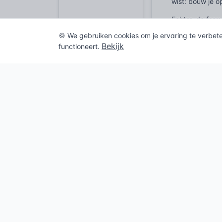
wist: bouw je o
Echter, de form
recentere datu
🍪 We gebruiken cookies om je ervaring te verbet
Karl Terzaghi 
Bekijk
functioneert.
opvolgers legd
tussen in-situ
eigenschappen 
Met de ontwikk
de eigenschapp
niet langer al
de intrinsieke 
en bovendien k
ondergrond een
Veelgeste
Wat is on
Onverstoorde