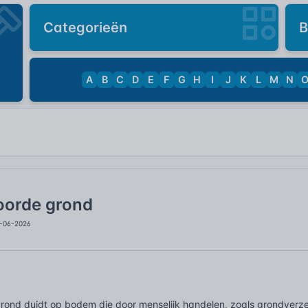
Categorieën
B
A
B
C
D
E
F
G
H
I
J
K
L
M
N
oorde grond
3-06-2026
ond duidt op bodem die door menselijk handelen, zoals grondverzet 