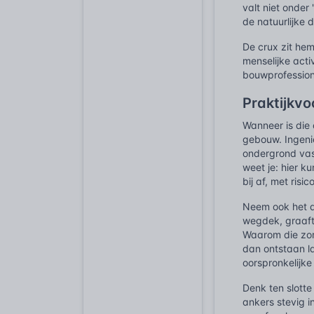
valt niet onder
de natuurlijke 
De crux zit hem
menselijke acti
bouwprofession
Praktijkv
Wanneer is die
gebouw. Ingeni
ondergrond vas
weet je: hier k
bij af, met ris
Neem ook het a
wegdek, graaft 
Waarom die zorg
dan ontstaan l
oorspronkelijk
Denk ten slott
ankers stevig 