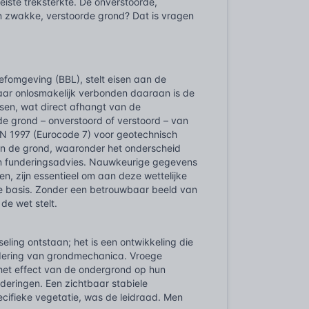
iste treksterkte. De onverstoorde,
 zwakke, verstoorde grond? Dat is vragen
efomgeving (BBL), stelt eisen aan de
 maar onlosmakelijk verbonden daaraan is de
isen, wat direct afhangt van de
de grond – onverstoord of verstoord – van
EN 1997 (Eurocode 7) voor geotechnisch
n de grond, waaronder het onderscheid
een funderingsadvies. Nauwkeurige gegevens
 zijn essentieel om aan deze wettelijke
 de basis. Zonder een betrouwbaar beeld van
de wet stelt.
eling ontstaan; het is een ontwikkeling die
adering van grondmechanica. Vroege
het effect van de ondergrond op hun
underingen. Een zichtbaar stabiele
cifieke vegetatie, was de leidraad. Men