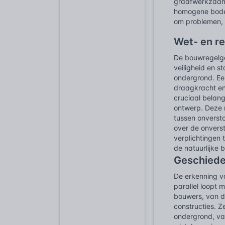
graafwerkzaamh
homogene bodem
om problemen, m
Wet- en r
De bouwregelge
veiligheid en s
ondergrond. Een
draagkracht en 
cruciaal belan
ontwerp. Deze 
tussen onverst
over de onvers
verplichtingen 
de natuurlijke 
Geschiede
De erkenning va
parallel loopt
bouwers, van d
constructies. Z
ondergrond, va