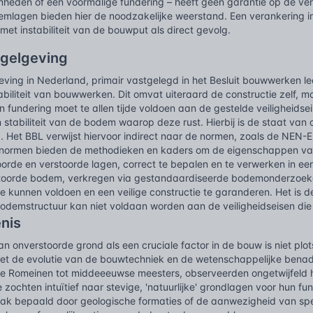
eden of een voormalige fundering – heeft geen garantie op de vere
lagen bieden hier de noodzakelijke weerstand. Een verankering in
et instabiliteit van de bouwput als direct gevolg.
egelgeving
ving in Nederland, primair vastgelegd in het Besluit bouwwerken le
tabiliteit van bouwwerken. Dit omvat uiteraard de constructie zelf,
 fundering moet te allen tijde voldoen aan de gestelde veiligheidse
stabiliteit van de bodem waarop deze rust. Hierbij is de staat van 
g. Het BBL verwijst hiervoor indirect naar de normen, zoals de NEN-
normen bieden de methodieken en kaders om de eigenschappen va
oorde en verstoorde lagen, correct te bepalen en te verwerken in 
toorde bodem, verkregen via gestandaardiseerde bodemonderzoeken,
te kunnen voldoen en een veilige constructie te garanderen. Het is
bodemstructuur kan niet voldaan worden aan de veiligheidseisen die 
nis
n onverstoorde grond als een cruciale factor in de bouw is niet plots
 met de evolutie van de bouwtechniek en de wetenschappelijke ben
e Romeinen tot middeeeuwse meesters, observeerden ongetwijfeld 
e zochten intuïtief naar stevige, 'natuurlijke' grondlagen voor hun f
ak bepaald door geologische formaties of de aanwezigheid van spe