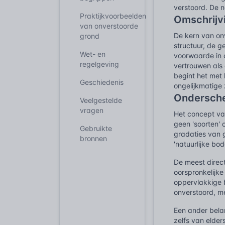
verstoord. De n
Praktijkvoorbeelden
Omschrijv
van onverstoorde
De kern van on
grond
structuur, de g
Wet- en
voorwaarde in d
regelgeving
vertrouwen als
begint het met
Geschiedenis
ongelijkmatige 
Ondersche
Veelgestelde
vragen
Het concept van 
geen 'soorten'
Gebruikte
gradaties van 
bronnen
'natuurlijke bod
De meest direct
oorspronkelijke
oppervlakkige b
onverstoord, me
Een ander bela
zelfs van elde