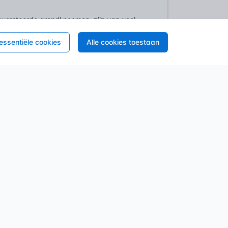
nverstoorde grond' noemen, zijn van veel
de moderne grondmechanica. Pioniers als
demgedrag. Zijn werk en dat van zijn
 essentiële cookies
Alle cookies toestaan
en en draagkracht, waarbij het onderscheid
el belang bleek. De mechanische
 zoals sonderingen en boringen, kon men
Ingenieurs kregen de tools in handen om
rpen te maken. Dit was een doorbraak: door
n, werden constructies veiliger, duurzamer
 en eigenschappen van de onverstoorde
tiviteiten, zoals bouw of grondverzet.