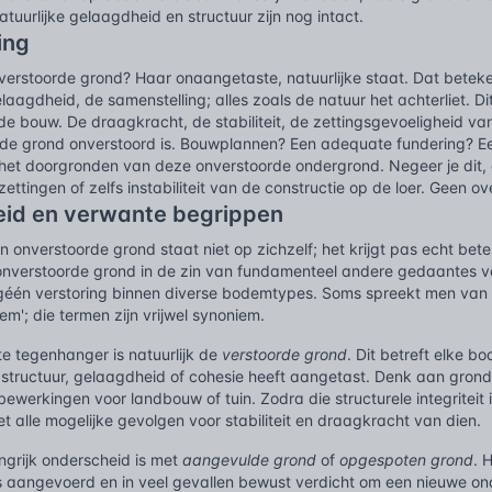
atuurlijke gelaagdheid en structuur zijn nog intact.
ing
verstoorde grond? Haar onaangetaste, natuurlijke staat. Dat betek
elaagdheid, de samenstelling; alles zoals de natuur het achterliet. D
e bouw. De draagkracht, de stabiliteit, de zettingsgevoeligheid va
 de grond onverstoord is. Bouwplannen? Een adequate fundering? Een
 het doorgronden van deze onverstoorde ondergrond. Negeer je dit, 
zettingen of zelfs instabiliteit van de constructie op de loer. Geen o
id en verwante begrippen
onverstoorde grond staat niet op zichzelf; het krijgt pas echt beteken
 onverstoorde grond in de zin van fundamenteel andere gedaantes v
géén verstoring binnen diverse bodemtypes. Soms spreekt men van 
em'; die termen zijn vrijwel synoniem.
e tegenhanger is natuurlijk de
verstoorde grond
. Dit betreft elke 
 structuur, gelaagdheid of cohesie heeft aangetast. Denk aan grond
ewerkingen voor landbouw of tuin. Zodra die structurele integriteit 
t alle mogelijke gevolgen voor stabiliteit en draagkracht van dien.
ngrijk onderscheid is met
aangevulde grond
of
opgespoten grond
. 
rs aangevoerd en in veel gevallen bewust verdicht om een nieuwe o