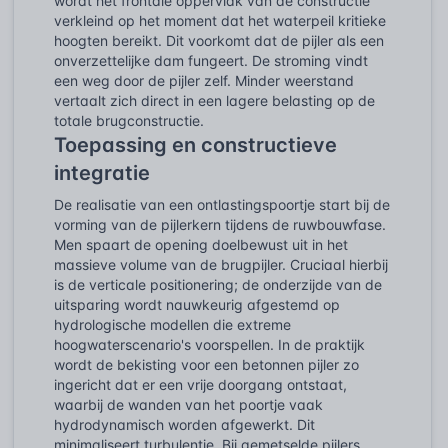
wordt het frontale oppervlak van de constructie
verkleind op het moment dat het waterpeil kritieke
hoogten bereikt. Dit voorkomt dat de pijler als een
onverzettelijke dam fungeert. De stroming vindt
een weg door de pijler zelf. Minder weerstand
vertaalt zich direct in een lagere belasting op de
totale brugconstructie.
Toepassing en constructieve
integratie
De realisatie van een ontlastingspoortje start bij de
vorming van de pijlerkern tijdens de ruwbouwfase.
Men spaart de opening doelbewust uit in het
massieve volume van de brugpijler. Cruciaal hierbij
is de verticale positionering; de onderzijde van de
uitsparing wordt nauwkeurig afgestemd op
hydrologische modellen die extreme
hoogwaterscenario's voorspellen. In de praktijk
wordt de bekisting voor een betonnen pijler zo
ingericht dat er een vrije doorgang ontstaat,
waarbij de wanden van het poortje vaak
hydrodynamisch worden afgewerkt. Dit
minimaliseert turbulentie. Bij gemetselde pijlers