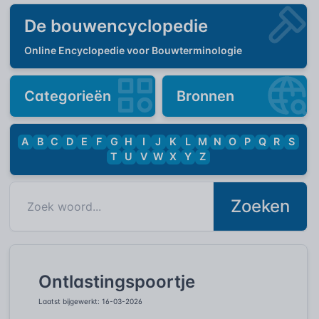
De bouwencyclopedie
Online Encyclopedie voor Bouwterminologie
Categorieën
Bronnen
A
B
C
D
E
F
G
H
I
J
K
L
M
N
O
P
Q
R
S
T
U
V
W
X
Y
Z
Zoeken
Ontlastingspoortje
Laatst bijgewerkt: 16-03-2026