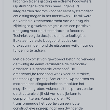
krachten tijdens ijsgang en extreme hoogwaters.
Opstuwingsgevaar was reëel. Ingenieurs
integreerden daarom voor het eerst systematisch
ontlastingsbogen in het metselwerk. Hierbij werd
de verticale krachtenafdracht van de brug via
zijdelingse gewelven omgeleid om een passieve
doorgang voor de stroomdraad te forceren.
Techniek volgde destijds de materiaallogica.
Baksteen vereiste boogconstructies om
drukspanningen rond de uitsparing veilig naar de
fundering te gidsen.
Met de opkomst van gewapend beton halverwege
de twintigste eeuw veranderde de methodiek
drastisch. De geometrie verschoof. De
ambachtelijke rondboog week voor de strakke,
rechthoekige sparing. Snellere bouwprocessen en
moderne bekistingstechnieken maakten het
mogelijk om grotere volumes uit te sparen zonder
de structurele stijfheid van de pijlerkern te
compromitteren. Vanaf de jaren '90
transformeerde het poortje van een louter
constructieve ingreep naar een dwingende