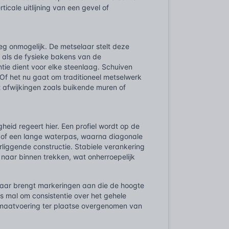
icale uitlijning van een gevel of
eg onmogelijk. De metselaar stelt deze
n als de fysieke bakens van de
tie dient voor elke steenlaag. Schuiven
Of het nu gaat om traditioneel metselwerk
mt afwijkingen zoals buikende muren of
heid regeert hier. Een profiel wordt op de
d of een lange waterpas, waarna diagonale
rliggende constructie. Stabiele verankering
 naar binnen trekken, wat onherroepelijk
elaar brengt markeringen aan die de hoogte
s mal om consistentie over het gehele
e maatvoering ter plaatse overgenomen van