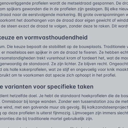
genoverliggende profielen wordt de metseldraad gespannen. De dr
 spijkers gewonden die in de profielen zijn geslagen. Bij elke nie
raad naar de eerstvolgende markering. Bij grote overspanningen w
 voorkomt het doorhangen van de draad door eigen gewicht of winddr
 de steen exact de draad te volgen, zonder deze te raken. Dit word
keuze en vormvasthoudendheid
um. Die keuze bepaalt de stabiliteit op de bouwplaats. Traditionele
 er moeiteloos een spijker in om de draad te fixeren. Ze hebben echt
rsomstandigheden trekt vurenhout krom of tordeert het, wat de m
tegenwoordig de standaard. Ze zijn lichter. Ze blijven recht. Ongeach
 als holle kokerprofielen, wat ze stijf en ongevoelig voor knik maa
ruikt om te voorkomen dat specie zich ophoopt in het profiel.
e varianten voor specifieke taken
l dient hetzelfde doel. Je hebt de standaard hoekprofielen die de ba
n. Onmisbaar bij lange wanden. Zonder een tussenstation zou de me
 de wind, met een golvende muur als gevolg. Bij kalkzandsteenprojec
op deze profielen is uiterst fijnmazig. Lijmvoegen zijn immers slecht
eranties die bij traditionele mortel gebruikelijk zijn.