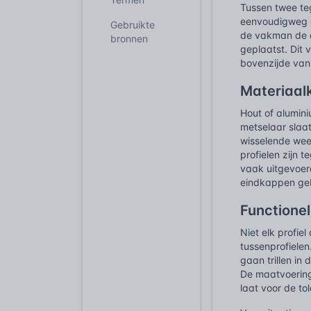
Tussen twee te
eenvoudigweg om
Gebruikte
de vakman de d
bronnen
geplaatst. Dit
bovenzijde van
Materiaal
Hout of alumini
metselaar slaat
wisselende wee
profielen zijn 
vaak uitgevoerd
eindkappen geb
Functionel
Niet elk profie
tussenprofiele
gaan trillen in
De maatvoering 
laat voor de tol