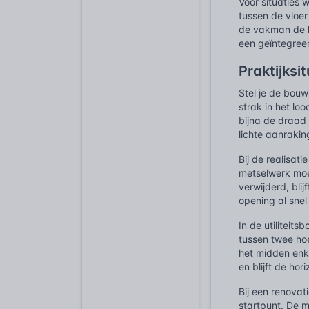
Voor situaties
tussen de vloer
de vakman de h
een geïntegree
Praktijksi
Stel je de bou
strak in het lo
bijna de draad 
lichte aanraki
Bij de realisa
metselwerk moet
verwijderd, bli
opening al sne
In de utilitei
tussen twee hoe
het midden enk
en blijft de hor
Bij een renova
startpunt. De 