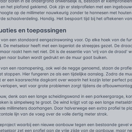
 waar boren in de ondergrond onwenselijk is, bestaan er klemprofie
 en het plafond geklemd. Ook zijn er stelprofielen met een ingebouwd
oogte op de millimeter nauwkeurig zonder te hannesen met houten ui
rde schaalverdeling. Handig. Het bespaart tijd bij het aftekenen va
tuaties en toepassingen
w van een standaard eengezinswoning voor. Op elke hoek van de fund
od. De metselaar heeft met een lagenlat de streepjes gezet. De draad
maar raakt hem net niet. Dit is de essentie van 'vrij van de draad'
ngen naar buiten wordt gedrukt en de muur gaat buiken.
tie van een raamopening, ook wel de negge genoemd, staan de profie
 stoppen. Hier fungeren ze als een tijdelijke aanslag. Zodra de mu
jft er een kaarsrechte dagkant over waarin het kozijn later perfect 
l verlopen, wat voor grote problemen zorgt tijdens de afbouwmontag
tsbouw, denk aan een lange scheidingswand in een parkeergarage, ko
ken is simpelweg te groot. De wind krijgt vat op een lange metseld
ele millimeters doorhangen. Door halverwege een extra profiel te p
izontale lijn van de voeg over de volle dertig meter strak.
tieproject waarbij een nieuwe aanbouw tegen een bestaande gevel w
metselaar zet een profiel aan de vrije zijde van de aanbouw, maar 