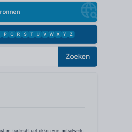
ronnen
O
P
Q
R
S
T
U
V
W
X
Y
Z
Zoeken
vast en loodrecht optrekken van metselwerk.