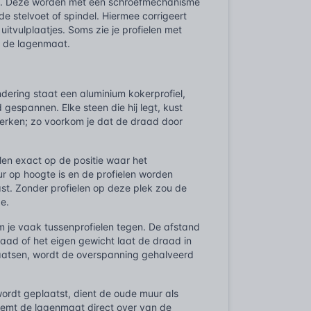
len. Deze worden met een schroefmechanisme
e stelvoet of spindel. Hiermee corrigeert
tvulplaatjes. Soms zie je profielen met
n de lagenmaat.
ering staat een aluminium kokerprofiel,
 gespannen. Elke steen die hij legt, kust
 werken; zo voorkom je dat de draad door
len exact op de positie waar het
ur op hoogte is en de profielen worden
past. Zonder profielen op deze plek zou de
e.
m je vaak tussenprofielen tegen. De afstand
raad of het eigen gewicht laat de draad in
laatsen, wordt de overspanning gehalveerd
ordt geplaatst, dient de oude muur als
neemt de lagenmaat direct over van de