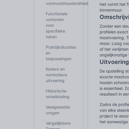
vormvasthoudendheid
Het vormt het f
binnenmuur.
Functionele
Omschrijv
varianten
voor
Zonder een deug
specifieke
profielen exac
taken
maatvoering. T
maar. Laag voo
Praktijksituaties
of het verlijme
en
ongelijkmatige
toepassingen
Uitvoerin
Kaders en
De opstelling s
normatieve
exacte maatvoe
uitvoering
houten schoren 
is essentieel. 
Historische
resulteert in e
ontwikkeling
Zodra de profi
Veelgestelde
van elke steenl
vragen
project te waa
het aanwezige 
Vergelijkbare
Termen