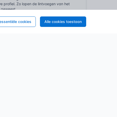
 profiel. Zo lopen de lintvoegen van het
s geweest.
 essentiële cookies
Alle cookies toestaan
sluit bouwwerken leefomgeving (BBL) eist
l is daarvoor de fysieke garantie op de
996-2
onhaalbaar. Eurocode 6 dus. Deze
betekent vaak directe afkeur door de
pelweg onbetrouwbaar.
w. De lagenmaat die op het profiel wordt
 lat niet? Dan passen prefab kozijnen of
s op. Voor restauratieprojecten is de
URL
 gecontroleerd over te nemen in het nieuwe
kijkt mee over de schouder van de
 5.2
waarschuwt voor fysieke overbelasting
dustriestandaard geworden. Lichtgewicht.
org op de bouwplaats. Een slecht gefixeerd
.