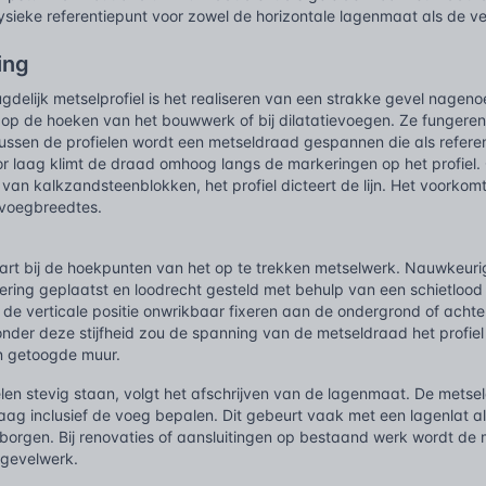
ysieke referentiepunt voor zowel de horizontale lagenmaat als de vert
ing
delijk metselprofiel is het realiseren van een strakke gevel nageno
t op de hoeken van het bouwwerk of bij dilatatievoegen. Ze fungere
ussen de profielen wordt een metseldraad gespannen die als referen
r laag klimt de draad omhoog langs de markeringen op het profiel. 
n van kalkzandsteenblokken, het profiel dicteert de lijn. Het voorko
 voegbreedtes.
g
tart bij de hoekpunten van het op te trekken metselwerk. Nauwkeurig
ring geplaatst en loodrecht gesteld met behulp van een schietloo
de verticale positie onwrikbaar fixeren aan de ondergrond of achte
Zonder deze stijfheid zou de spanning van de metseldraad het profiel
en getoogde muur.
elen stevig staan, volgt het afschrijven van de lagenmaat. De mets
aag inclusief de voeg bepalen. Dit gebeurt vaak met een lagenlat al
rborgen. Bij renovaties of aansluitingen op bestaand werk wordt d
gevelwerk.