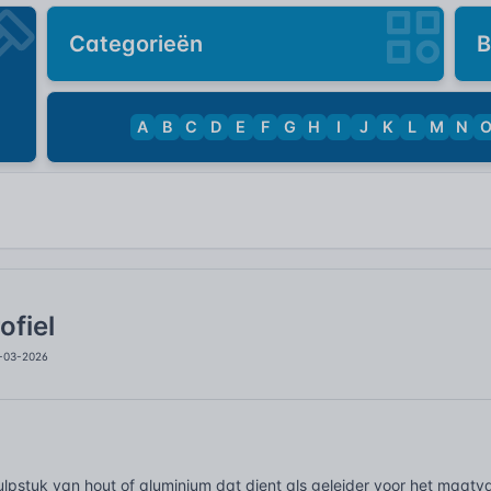
Categorieën
B
A
B
C
D
E
F
G
H
I
J
K
L
M
N
ofiel
4-03-2026
ulpstuk van hout of aluminium dat dient als geleider voor het maat