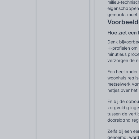
milieu-technisc
eigenschappen 
gemaakt moet wo
Voorbeelde
Hoe ziet een
Denk bijvoorbe
H-profielen om
minutieus proce
verzorgen de ne
Een heel ander
woonhuis reali
metselwerk van
netjes over he
En bij de opbo
zorgvuldig ing
tussen de vert
doorslaand reg
Zelfs bij een 
genoemd, worde