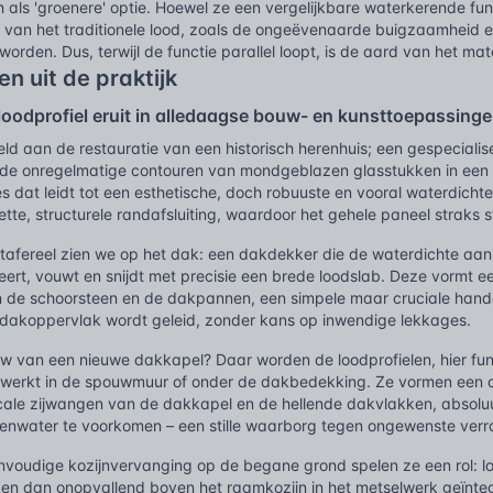
h als 'groenere' optie. Hoewel ze een vergelijkbare waterkerende fun
van het traditionele lood, zoals de ongeëvenaarde buigzaamheid en
rden. Dus, terwijl de functie parallel loopt, is de aard van het ma
n uit de praktijk
 loodprofiel eruit in alledaagse bouw- en kunsttoepassing
eld aan de restauratie van een historisch herenhuis; een gespecial
 de onregelmatige contouren van mondgeblazen glasstukken in een g
s dat leidt tot een esthetische, doch robuuste en vooral waterdicht
tte, structurele randafsluiting, waardoor het gehele paneel straks st
 tafereel zien we op het dak: een dakdekker die de waterdichte aan
seert, vouwt en snijdt met precisie een brede loodslab. Deze vormt 
 de schoorsteen en de dakpannen, een simpele maar cruciale hande
t dakoppervlak wordt geleid, zonder kans op inwendige lekkages.
uw van een nieuwe dakkapel? Daar worden de loodprofielen, hier fun
ewerkt in de spouwmuur of onder de dakbedekking. Ze vormen een o
icale zijwangen van de dakkapel en de hellende dakvlakken, absol
enwater te voorkomen – een stille waarborg tegen ongewenste verras
eenvoudige kozijnvervanging op de begane grond spelen ze een rol: 
n dan onopvallend boven het raamkozijn in het metselwerk geïntegre