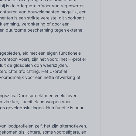
erbij is de adequate afvoer van regenwater.
ontouren van bouwelementen mogelijk, een
enten is een strikte vereiste; dit voorkomt
inklemming, verankering of door een
in een duurzame bescherming tegen externe
gebieden, elk met een eigen functionele
entoon voert, zijn het vooral het H-profiel
sluit de glasdelen aan weerszijden,
rdichte afdichting. Het U-profiel
voornamelijk voor een nette afwerking of
igszins. Daar spreekt men veelal over
n vlakker, specifiek ontworpen voor
gs gevelaansluitingen. Hun functie is puur
n loodprofielen zelf, het zijn alternatieven.
gekomen als lichtere, soms voordeligere, en