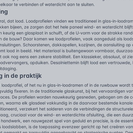
elkaar te verbinden of waterdicht aan te sluiten.
ing
eral, dat lood. Loodprofielen vinden we traditioneel in glas-in-loodr
ukken bijeen, ze zorgen dat het hele paneel wind- en waterdicht bli
 keurig een glasplaat in schuift, of de U-vorm voor de strakke ran
in de bouw? Daar komen we loodprofielen, vaak aangeduid als loods
nsluitingen. Schoorstenen, dakkapellen, kozijnen, de aansluiting o
omt lood in beeld. Het materiaal is buitengewoon vormbaar, duurzaa
 ook nog eens een zekere stabiliteit. Een klassieker, absoluut, al z
dvervangers, opduiken. Desalniettemin blijft lood een vertrouwde,
itdaging.
 in de praktijk
 loodprofiel, of het nu in glas-in-loodramen of in de ruwbouw wordt
vuldig fixeren. In de traditionele glaskunst, bij het vervaardigen van
roces. De profielen worden nauwkeurig gesneden, gebogen om de co
gen, waarna elk glasdeel vakkundig in de daarvoor bestemde kanale
ioneerd, verzekert het solderen van de verbindingen de structurele 
mlaag, cruciaal voor de wind- en waterdichte afsluiting, die een 
 handwerk, een nauwgezet spel van geduld en precisie, is de essent
 loodslabben, is de toepassing evenzeer gericht op het creëren va
t gemaakt en zorgvuldig aangebracht op strategische punten. D