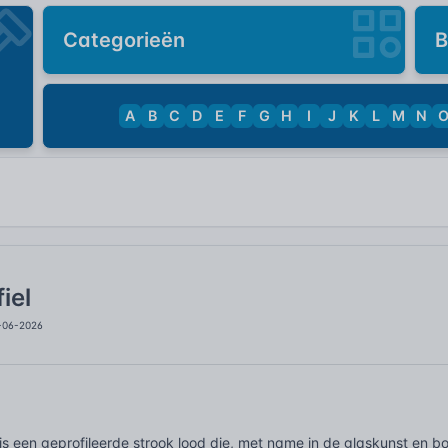
Categorieën
B
A
B
C
D
E
F
G
H
I
J
K
L
M
N
iel
1-06-2026
 is een geprofileerde strook lood die, met name in de glaskunst en 