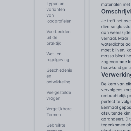
Typen en
materialen met 
varianten
Omschrijv
van
Je treft het ov
loodprofielen
diverse glasst
Voorbeelden
aan weerszijden
uit de
verhaal. Maar 
praktijk
waterdichte aa
moet blijven, k
Wet- en
massa biedt het
regelgeving
zogenaamde loo
bouwkundige u
Geschiedenis
Verwerking
en
ontwikkeling
De kern van elk
vervolgens zorg
Veelgestelde
ambachtelijk p
vragen
perfect te vol
Eenmaal geposit
Vergelijkbare
afsluitende ki
Termen
garandeert. Dit
tegenkomen als
Gebruikte
plaatse op maa
bronnen