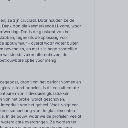
amen; ze zijn cruciaal. Daar houden ze de
jft. Denk aan die kenmerkende H-vorm, waar
dafwerking. Dat is de glaskant van het
labben, tegen als dé oplossing voor
p de spouwmuur – overal waar water buiten
m bovendien, en met zijn hoge soortelijke
ien we steeds vaker alternatieven, de
 betrouwbare optie voor menig
 toegepast, draait om het gericht vormen en
 glas-in-lood panelen, is dit een uitermate
ntouren van individuele glasstukken
n van het profiel wordt geschoven.
integriteit van het geheel. Vaak volgt een
duurzame samenhang van de glaselementen
ie. In de bouw, waar we de profielen veelal
n waterdichte overgangen. Ze worden ter
enk aan de overgangen van daken naar