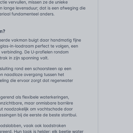
ctie vervullen, missen ze de unieke
 lange levensduur; dat is een afweging die
teriaal fundamenteel anders.
en?
iseerde vakman buigt daar handmatig fijne
las-in-loodraam perfect te volgen, een
e verbinding. De U-profielen rondom
rak in zijn sponning valt.
sluiting rond een schoorsteen op een
een naadloze overgang tussen het
ling die ervoor zorgt dat regenwater
gerend als flexibele waterkeringen,
nzichtbare, maar onmisbare barrière
uut noodzakelijk om vochtschade door
singen bij de eerste de beste stortbui.
loodslabben, vaak ook loodstroken
erd. Hun taak is helder: elk beetje water