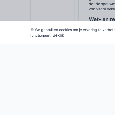
dat de spouwmuu
van vitaal bel
Wet- en r
De toepassing 
🍪 We gebruiken cookies om je ervaring te verbet
de functionele 
Bekijk
functioneert.
van de gebouws
Een juiste ver
vinden, essenti
de constructie
voorschriften 
bouwdelen, mo
Voor het materi
specificeert d
mechanische ei
van het toegepa
Geschiede
De geschiedeni