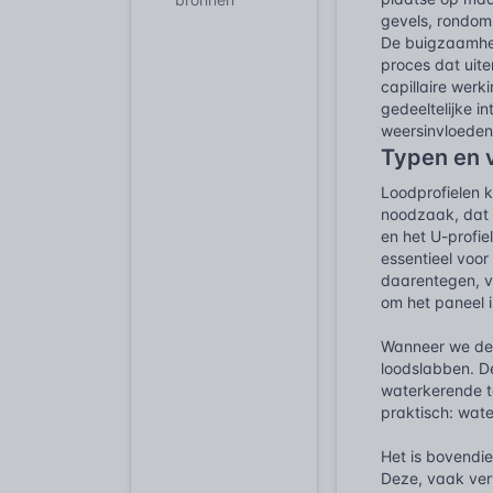
gevels, rondom 
De buigzaamhei
proces dat uite
capillaire werk
gedeeltelijke i
weersinvloeden
Typen en v
Loodprofielen 
noodzaak, dat i
en het U-profie
essentieel voor
daarentegen, v
om het paneel i
Wanneer we de 
loodslabben. De
waterkerende to
praktisch: wate
Het is bovendie
Deze, vaak verv