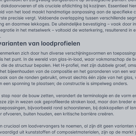
dakdoorvoeren of als cruciale afdichting bij kozijnen. Essentieel hi
d van het lood maakt handmatige aanpassing aan de specifieke c
rste precisie vergt. Voldoende overlapping tussen verschillende segm
ing en daarmee lekkages. De uiteindelijke bevestiging – vaak door 
ntegratie in het metselwerk – voltooid de waterkering, resulterend 
.
arianten van loodprofielen
kenmerken zich door hun diverse verschijningsvormen en toepassings
s het punt. In de wereld van glas-in-lood, waar vakmanschap de bov
l die de structuur bepalen. Het H-profiel, met zijn dubbele groef, om
 het bijeenhouden van de compositie en het garanderen van een wate
aak aan de randen gebruikt, omvat slechts één zijde van het glas, 
n een sponning te plaatsen; de constructie is simpelweg anders.
stap naar de bouw zetten, verandert de terminologie en de vorm en
ze zijn in wezen ook geprofileerde stroken lood, maar dan breder e
epassingen, bijvoorbeeld rond schoorstenen, bij dakkapellen of lan
r afvoeren, buiten houden, een kritische barrière creëren.
n cruciaal om loodvervangers te noemen, al zijn dit geen varianten va
aardigd uit kunststoffen of composietmaterialen, zijn op de markt 