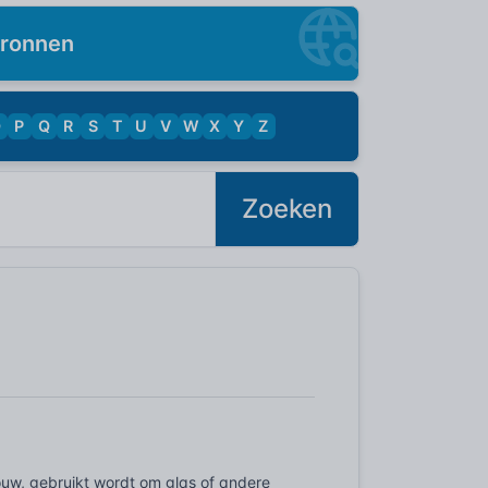
ronnen
O
P
Q
R
S
T
U
V
W
X
Y
Z
Zoeken
bouw, gebruikt wordt om glas of andere