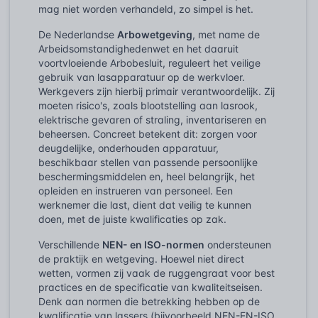
mag niet worden verhandeld, zo simpel is het.
De Nederlandse
Arbowetgeving
, met name de
Arbeidsomstandighedenwet en het daaruit
voortvloeiende Arbobesluit, reguleert het veilige
gebruik van lasapparatuur op de werkvloer.
Werkgevers zijn hierbij primair verantwoordelijk. Zij
moeten risico's, zoals blootstelling aan lasrook,
elektrische gevaren of straling, inventariseren en
beheersen. Concreet betekent dit: zorgen voor
deugdelijke, onderhouden apparatuur,
beschikbaar stellen van passende persoonlijke
beschermingsmiddelen en, heel belangrijk, het
opleiden en instrueren van personeel. Een
werknemer die last, dient dat veilig te kunnen
doen, met de juiste kwalificaties op zak.
Verschillende
NEN- en ISO-normen
ondersteunen
de praktijk en wetgeving. Hoewel niet direct
wetten, vormen zij vaak de ruggengraat voor best
practices en de specificatie van kwaliteitseisen.
Denk aan normen die betrekking hebben op de
kwalificatie van lassers (bijvoorbeeld NEN-EN-ISO