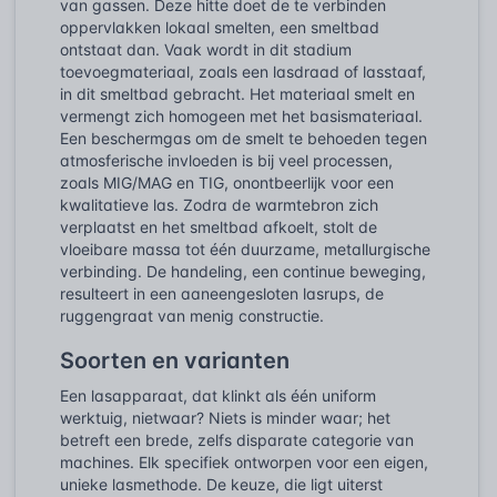
van gassen. Deze hitte doet de te verbinden
oppervlakken lokaal smelten, een smeltbad
ontstaat dan. Vaak wordt in dit stadium
toevoegmateriaal, zoals een lasdraad of lasstaaf,
in dit smeltbad gebracht. Het materiaal smelt en
vermengt zich homogeen met het basismateriaal.
Een beschermgas om de smelt te behoeden tegen
atmosferische invloeden is bij veel processen,
zoals MIG/MAG en TIG, onontbeerlijk voor een
kwalitatieve las. Zodra de warmtebron zich
verplaatst en het smeltbad afkoelt, stolt de
vloeibare massa tot één duurzame, metallurgische
verbinding. De handeling, een continue beweging,
resulteert in een aaneengesloten lasrups, de
ruggengraat van menig constructie.
Soorten en varianten
Een lasapparaat, dat klinkt als één uniform
werktuig, nietwaar? Niets is minder waar; het
betreft een brede, zelfs disparate categorie van
machines. Elk specifiek ontworpen voor een eigen,
unieke lasmethode. De keuze, die ligt uiterst