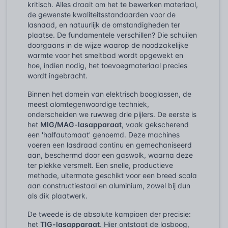
kritisch. Alles draait om het te bewerken materiaal,
de gewenste kwaliteitsstandaarden voor de
lasnaad, en natuurlijk de omstandigheden ter
plaatse. De fundamentele verschillen? Die schuilen
doorgaans in de wijze waarop de noodzakelijke
warmte voor het smeltbad wordt opgewekt en
hoe, indien nodig, het toevoegmateriaal precies
wordt ingebracht.
Binnen het domein van elektrisch booglassen, de
meest alomtegenwoordige techniek,
onderscheiden we ruwweg drie pijlers. De eerste is
het
MIG/MAG-lasapparaat
, vaak gekscherend
een 'halfautomaat' genoemd. Deze machines
voeren een lasdraad continu en gemechaniseerd
aan, beschermd door een gaswolk, waarna deze
ter plekke versmelt. Een snelle, productieve
methode, uitermate geschikt voor een breed scala
aan constructiestaal en aluminium, zowel bij dun
als dik plaatwerk.
De tweede is de absolute kampioen der precisie:
het
TIG-lasapparaat
. Hier ontstaat de lasboog,