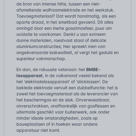
de bron van intense hitte, tussen een niet-
afsmeltende wolfraamelektrode en het werkstuk.
Toevoegmateriaal? Dat wordt handmatig, als een
aparte draad, in het smeltbad gevoerd. Dit alles
omringd door een inerte gasatmosfeer, puur om
oxidatie te voorkomen. Denkt u aan extreem
dunne materialen, roestvast staal of delicate
aluminiumconstructies; hier spreekt men van
ongeëvenaarde laskwaliteit, al vergt het geduld en
superieur vakmanschap.
En dan, de robuuste veteraan: het
BMBE-
lasapparaat
, in de volksmond veelal bekend als
het 'elektrodelasapparaat' of 'sticklassen'. De
beklede elektrode vervult een dubbelfunctie: het is
zowel het toevoegmateriaal als de leverancier van
het beschermgas en de slak. Onverwoestbaar,
onverschrokken, onafhankelijk van gasflessen en
uitermate geschikt voor buitenwerk, ook onder
minder ideale omstandigheden, zoals op
bouwplaatsen of in hoeken waar andere
apparatuur niet komt.