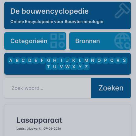
De bouwencyclopedie
Online Encyclopedie voor Bouwterminologie
Categorieën
Bronnen
A
B
C
D
E
F
G
H
I
J
K
L
M
N
O
P
Q
R
S
T
U
V
W
X
Y
Z
Zoeken
Lasapparaat
Laatst bijgewerkt: 09-06-2026