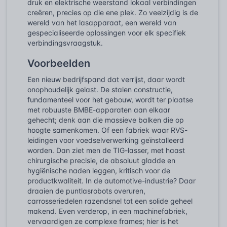
druk en elektrische weerstand lokaal verbindingen
creëren, precies op die ene plek. Zo veelzijdig is de
wereld van het lasapparaat, een wereld van
gespecialiseerde oplossingen voor elk specifiek
verbindingsvraagstuk.
Voorbeelden
Een nieuw bedrijfspand dat verrijst, daar wordt
onophoudelijk gelast. De stalen constructie,
fundamenteel voor het gebouw, wordt ter plaatse
met robuuste BMBE-apparaten aan elkaar
gehecht; denk aan die massieve balken die op
hoogte samenkomen. Of een fabriek waar RVS-
leidingen voor voedselverwerking geïnstalleerd
worden. Dan ziet men de TIG-lasser, met haast
chirurgische precisie, de absoluut gladde en
hygiënische naden leggen, kritisch voor de
productkwaliteit. In de automotive-industrie? Daar
draaien de puntlasrobots overuren,
carrosseriedelen razendsnel tot een solide geheel
makend. Even verderop, in een machinefabriek,
vervaardigen ze complexe frames; hier is het