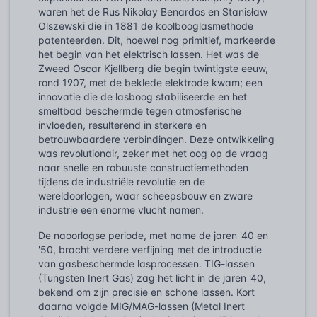
waren het de Rus Nikolay Benardos en Stanisław
Olszewski die in 1881 de koolbooglasmethode
patenteerden. Dit, hoewel nog primitief, markeerde
het begin van het elektrisch lassen. Het was de
Zweed Oscar Kjellberg die begin twintigste eeuw,
rond 1907, met de beklede elektrode kwam; een
innovatie die de lasboog stabiliseerde en het
smeltbad beschermde tegen atmosferische
invloeden, resulterend in sterkere en
betrouwbaardere verbindingen. Deze ontwikkeling
was revolutionair, zeker met het oog op de vraag
naar snelle en robuuste constructiemethoden
tijdens de industriële revolutie en de
wereldoorlogen, waar scheepsbouw en zware
industrie een enorme vlucht namen.
De naoorlogse periode, met name de jaren '40 en
'50, bracht verdere verfijning met de introductie
van gasbeschermde lasprocessen. TIG-lassen
(Tungsten Inert Gas) zag het licht in de jaren '40,
bekend om zijn precisie en schone lassen. Kort
daarna volgde MIG/MAG-lassen (Metal Inert