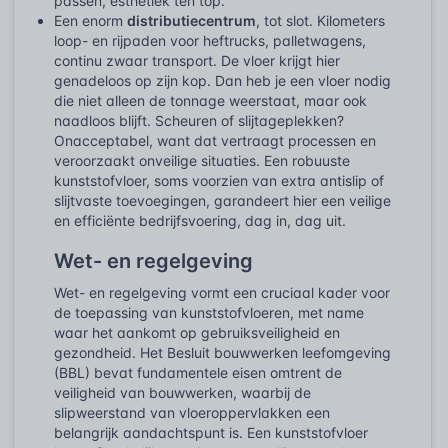
passen, esthetiek ten top.
Een enorm
distributiecentrum
, tot slot. Kilometers
loop- en rijpaden voor heftrucks, palletwagens,
continu zwaar transport. De vloer krijgt hier
genadeloos op zijn kop. Dan heb je een vloer nodig
die niet alleen de tonnage weerstaat, maar ook
naadloos blijft. Scheuren of slijtageplekken?
Onacceptabel, want dat vertraagt processen en
veroorzaakt onveilige situaties. Een robuuste
kunststofvloer, soms voorzien van extra antislip of
slijtvaste toevoegingen, garandeert hier een veilige
en efficiënte bedrijfsvoering, dag in, dag uit.
Wet- en regelgeving
Wet- en regelgeving vormt een cruciaal kader voor
de toepassing van kunststofvloeren, met name
waar het aankomt op gebruiksveiligheid en
gezondheid. Het Besluit bouwwerken leefomgeving
(BBL) bevat fundamentele eisen omtrent de
veiligheid van bouwwerken, waarbij de
slipweerstand van vloeroppervlakken een
belangrijk aandachtspunt is. Een kunststofvloer