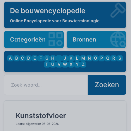
De bouwencyclopedie
Online Encyclopedie voor Bouwterminologie
Categorieën
Bronnen
A
B
C
D
E
F
G
H
I
J
K
L
M
N
O
P
Q
R
S
T
U
V
W
X
Y
Z
Zoeken
Kunststofvloer
Laatst bijgewerkt: 07-06-2026