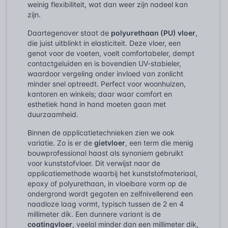
weinig flexibiliteit, wat dan weer zijn nadeel kan
zijn.
Daartegenover staat de
polyurethaan (PU) vloer
,
die juist uitblinkt in elasticiteit. Deze vloer, een
genot voor de voeten, voelt comfortabeler, dempt
contactgeluiden en is bovendien UV-stabieler,
waardoor vergeling onder invloed van zonlicht
minder snel optreedt. Perfect voor woonhuizen,
kantoren en winkels; daar waar comfort en
esthetiek hand in hand moeten gaan met
duurzaamheid.
Binnen de applicatietechnieken zien we ook
variatie. Zo is er de
gietvloer
, een term die menig
bouwprofessional haast als synoniem gebruikt
voor kunststofvloer. Dit verwijst naar de
applicatiemethode waarbij het kunststofmateriaal,
epoxy of polyurethaan, in vloeibare vorm op de
ondergrond wordt gegoten en zelfnivellerend een
naadloze laag vormt, typisch tussen de 2 en 4
millimeter dik. Een dunnere variant is de
coatingvloer
, veelal minder dan een millimeter dik,