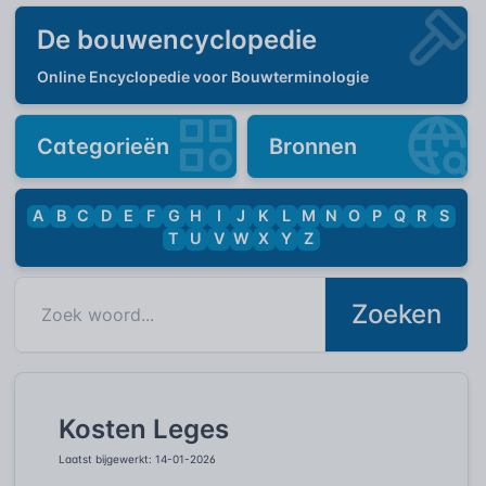
De bouwencyclopedie
Online Encyclopedie voor Bouwterminologie
Categorieën
Bronnen
A
B
C
D
E
F
G
H
I
J
K
L
M
N
O
P
Q
R
S
T
U
V
W
X
Y
Z
Zoeken
Kosten Leges
Laatst bijgewerkt: 14-01-2026