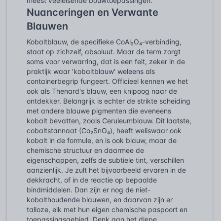
meest veeleisende bouwtoepassingen.
Nuanceringen en Verwante
Blauwen
Kobaltblauw, de specifieke CoAl₂O₄-verbinding,
staat op zichzelf, absoluut. Maar de term zorgt
soms voor verwarring, dat is een feit, zeker in de
praktijk waar 'kobaltblauw' weleens als
containerbegrip fungeert. Officieel kennen we het
ook als Thenard's blauw, een knipoog naar de
ontdekker. Belangrijk is echter de strikte scheiding
met andere blauwe pigmenten die eveneens
kobalt bevatten, zoals Ceruleumblauw. Dit laatste,
cobaltstannaat (Co₂SnO₄), heeft weliswaar ook
kobalt in de formule, en is ook blauw, maar de
chemische structuur en daarmee de
eigenschappen, zelfs de subtiele tint, verschillen
aanzienlijk. Je zult het bijvoorbeeld ervaren in de
dekkracht, of in de reactie op bepaalde
bindmiddelen. Dan zijn er nog de niet-
kobalthoudende blauwen, en daarvan zijn er
talloze, elk met hun eigen chemische paspoort en
toepassingsgebied. Denk aan het diepe