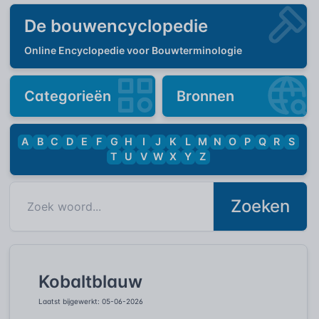
De bouwencyclopedie
Online Encyclopedie voor Bouwterminologie
Categorieën
Bronnen
A
B
C
D
E
F
G
H
I
J
K
L
M
N
O
P
Q
R
S
T
U
V
W
X
Y
Z
Zoeken
Kobaltblauw
Laatst bijgewerkt: 05-06-2026