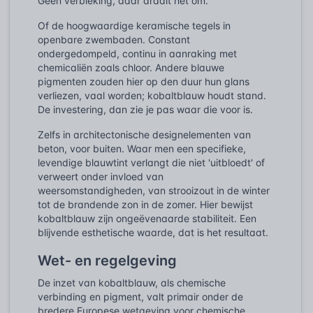
Géén verbleking, daar draait het om.
Of de hoogwaardige keramische tegels in
openbare zwembaden. Constant
ondergedompeld, continu in aanraking met
chemicaliën zoals chloor. Andere blauwe
pigmenten zouden hier op den duur hun glans
verliezen, vaal worden; kobaltblauw houdt stand.
De investering, dan zie je pas waar die voor is.
Zelfs in architectonische designelementen van
beton, voor buiten. Waar men een specifieke,
levendige blauwtint verlangt die niet 'uitbloedt' of
verweert onder invloed van
weersomstandigheden, van strooizout in de winter
tot de brandende zon in de zomer. Hier bewijst
kobaltblauw zijn ongeëvenaarde stabiliteit. Een
blijvende esthetische waarde, dat is het resultaat.
Wet- en regelgeving
De inzet van kobaltblauw, als chemische
verbinding en pigment, valt primair onder de
bredere Europese wetgeving voor chemische