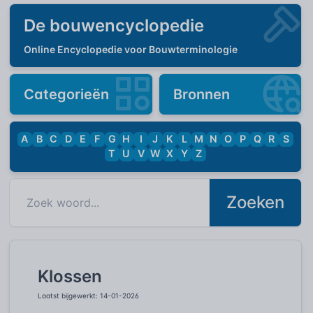
De bouwencyclopedie
Online Encyclopedie voor Bouwterminologie
Categorieën
Bronnen
A
B
C
D
E
F
G
H
I
J
K
L
M
N
O
P
Q
R
S
T
U
V
W
X
Y
Z
Zoeken
Klossen
Laatst bijgewerkt: 14-01-2026