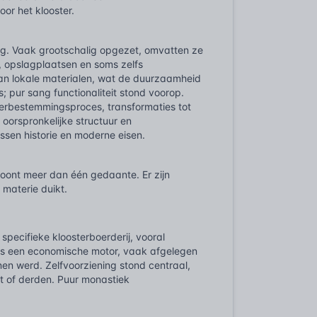
or het klooster.
ning. Vaak grootschalig opgezet, omvatten ze
, opslagplaatsen en soms zelfs
van lokale materialen, wat de duurzaamheid
 pur sang functionaliteit stond voorop.
erbestemmingsproces, transformaties tot
oorspronkelijke structuur en
ssen historie en moderne eisen.
 toont meer dan één gedaante. Er zijn
 materie duikt.
 specifieke kloosterboerderij, vooral
was een economische motor, vaak afgelegen
nen werd. Zelfvoorziening stond centraal,
cht of derden. Puur monastiek