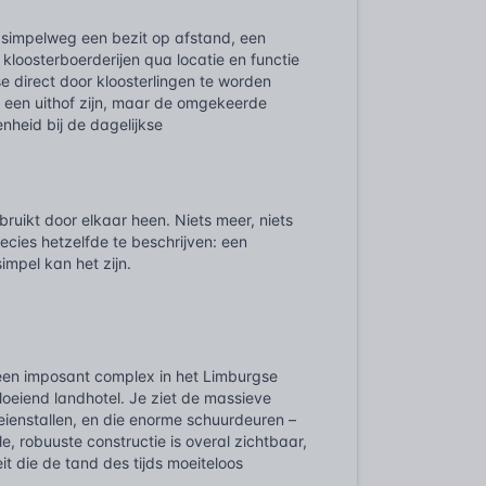
s simpelweg een bezit op afstand, een
kloosterboerderijen qua locatie en functie
e direct door kloosterlingen te worden
 een uithof zijn, maar de omgekeerde
enheid bij de dagelijkse
uikt door elkaar heen. Niets meer, niets
ecies hetzelfde te beschrijven: een
mpel kan het zijn.
e een imposant complex in het Limburgse
loeiend landhotel. Je ziet de massieve
oeienstallen, en die enorme schuurdeuren –
e, robuuste constructie is overal zichtbaar,
t die de tand des tijds moeiteloos