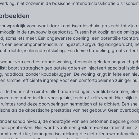
werking, niet zozeer in de basische materiaalclassificatie als "schuim
oorbeelden
 bouwpraktijk voor, want daar komt isolatieschuim pas echt tot zij
mkozijn in de ruwbouw is geplaatst. Tussen het kozijn en de omligg
ed, soms iets meer. Een ongewenste opening, een potentiële tochtbru
s een eencomponentenschuim ingezet, zorgvuldig aangebracht; het
luchtdichte, isolerende afsluiting. Een kleine handeling, groots effec
uwmuur van een bestaande woning, decennia geleden ongevuld geble
ist: boort strategisch geplaatste gaten en injecteert speciaal isolat
ig, naadloos, zonder koudebruggen. De woning krijgt in feite een nie
n slimme, efficiënte ingreep voor een comfortabeler en zuiniger hui
ar de technische ruimte: allerhande leidingen, ventilatiekanalen, el
voer, een potentieel lek voor geluid, tocht of zelfs vocht. Hier blijkt
ruimtes rond deze doorvoeringen hermetisch af te dichten. Een snelle
ische als de akoestische prestaties van het gebouw. Geen overbod
 ander schaalniveau, de onderzijde van een betonnen begane grondv
t wil openbreken. Hier wordt vaak een gesloten-cel isolatieschuim, 
ormt een dikke, homogene isolatielaag die niet alleen warmteverlie