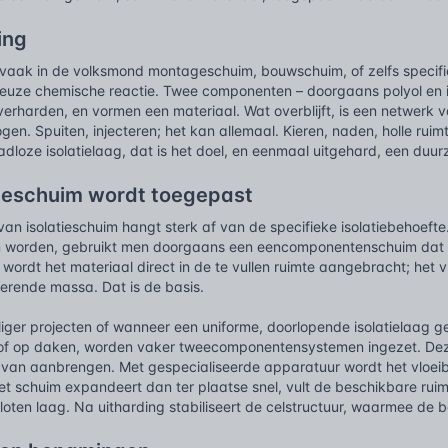
ing
, vaak in de volksmond montageschuim, bouwschuim, of zelfs speci
ieuze chemische reactie. Twee componenten – doorgaans polyol en 
verharden, en vormen een materiaal. Wat overblijft, is een netwerk va
gen. Spuiten, injecteren; het kan allemaal. Kieren, naden, holle ruimt
dloze isolatielaag, dat is het doel, en eenmaal uitgehard, een duur
tieschuim wordt toegepast
an isolatieschuim hangt sterk af van de specifieke isolatiebehoefte
 worden, gebruikt men doorgaans een eencomponentenschuim dat na 
j wordt het materiaal direct in de te vullen ruimte aangebracht; het v
olerende massa. Dat is de basis.
iger projecten of wanneer een uniforme, doorlopende isolatielaag g
 of op daken, worden vaker tweecomponentensystemen ingezet. De
van aanbrengen. Met gespecialiseerde apparatuur wordt het vloei
et schuim expandeert dan ter plaatse snel, vult de beschikbare rui
oten laag. Na uitharding stabiliseert de celstructuur, waarmee de 