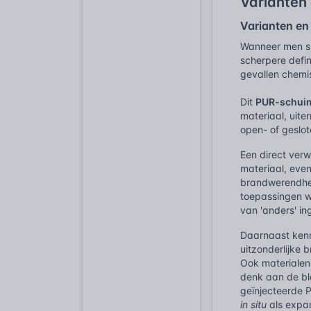
Varianten
Varianten e
Wanneer men sp
scherpere defin
gevallen chemi
Dit
PUR-schui
materiaal, uite
open- of geslot
Een direct ver
materiaal, even
brandwerendhei
toepassingen wa
van 'anders' in
Daarnaast ke
uitzonderlijke 
Ook materialen
denk aan de bla
geïnjecteerde 
in situ
als expan