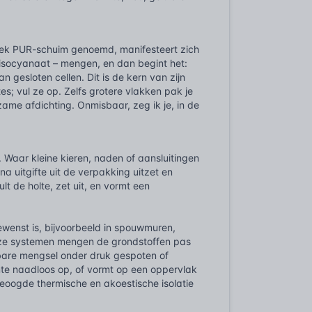
fiek PUR-schuim genoemd, manifesteert zich
isocyanaat – mengen, en dan begint het:
n gesloten cellen. Dit is de kern van zijn
es; vul ze op. Zelfs grotere vlakken pak je
zame afdichting. Onmisbaar, zeg ik je, in de
. Waar kleine kieren, naden of aansluitingen
uitgifte uit de verpakking uitzet en
ult de holte, zet uit, en vormt een
ewenst is, bijvoorbeeld in spouwmuren,
ze systemen mengen de grondstoffen pas
bare mengsel onder druk gespoten of
mte naadloos op, of vormt op een oppervlak
beoogde thermische en akoestische isolatie