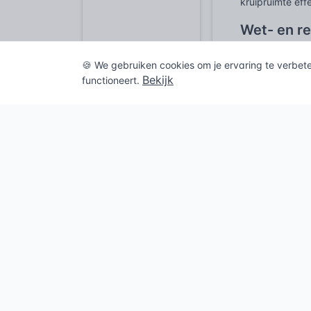
kruipruimte eff
Wet- en r
De toepassing v
🍪 We gebruiken cookies om je ervaring te verbet
deze materialen
Bekijk
(BBL)
, voorhee
functioneert.
waarden) van b
nieuwbouw en in
de toepassing 
rookontwikkeli
Aansluitend op 
specificeren. 
druksterkte, w
geschiktheid va
De
CE-marker
Deze markering
betrekking tot 
Daarnaast spe
autorisatie en 
wordt geproduc