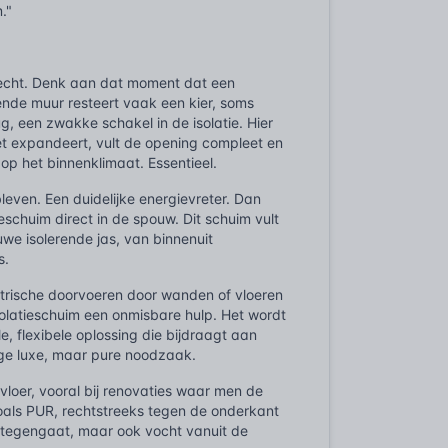
."
n recht. Denk aan dat moment dat een
ende muur resteert vaak een kier, soms
g, een zwakke schakel in de isolatie. Hier
 expandeert, vult de opening compleet en
t op het binnenklimaat. Essentieel.
ven. Een duidelijke energievreter. Dan
ieschuim direct in de spouw. Dit schuim vult
uwe isolerende jas, van binnenuit
s.
ektrische doorvoeren door wanden of vloeren
 isolatieschuim een onmisbare hulp. Het wordt
, flexibele oplossing die bijdraagt aan
ige luxe, maar pure noodzaak.
loer, vooral bij renovaties waar men de
zoals PUR, rechtstreeks tegen de onderkant
s tegengaat, maar ook vocht vanuit de