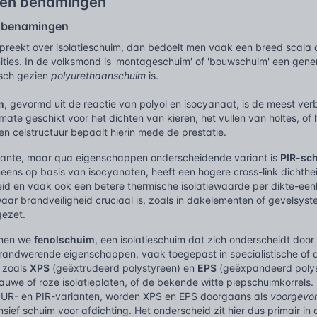
 en benamingen
n benamingen
reekt over isolatieschuim, dan bedoelt men vaak een breed scala 
ities. In de volksmond is 'montageschuim' of 'bouwschuim' een gene
sch gezien
polyurethaanschuim
is.
m
, gevormd uit de reactie van polyol en isocyanaat, is de meest verbr
rmate geschikt voor het dichten van kieren, het vullen van holtes, o
en celstructuur bepaalt hierin mede de prestatie.
wante, maar qua eigenschappen onderscheidende variant is
PIR-sc
eens op basis van isocyanaten, heeft een hogere cross-link dichthei
d en vaak ook een betere thermische isolatiewaarde per dikte-eenh
ar brandveiligheid cruciaal is, zoals in dakelementen of gevelsyst
gezet.
nnen we
fenolschuim
, een isolatieschuim dat zich onderscheidt doo
brandwerende eigenschappen, vaak toegepast in specialistische of d
 zoals
XPS
(geëxtrudeerd polystyreen) en
EPS
(geëxpandeerd polyst
uwe of roze isolatieplaten, of de bekende witte piepschuimkorrels. E
PUR- en PIR-varianten, worden XPS en EPS doorgaans als
voorgevo
sief schuim voor afdichting. Het onderscheid zit hier dus primair in