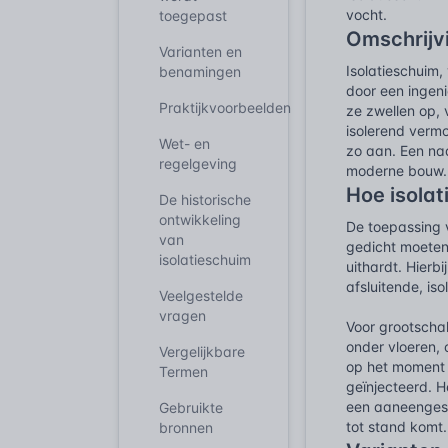
vocht.
toegepast
Omschrijv
Varianten en
Isolatieschuim
benamingen
door een ingen
Praktijkvoorbeelden
ze zwellen op, 
isolerend vermo
Wet- en
zo aan. Een naa
regelgeving
moderne bouw.
Hoe isola
De historische
ontwikkeling
De toepassing v
van
gedicht moeten
isolatieschuim
uithardt. Hierbi
afsluitende, is
Veelgestelde
vragen
Voor grootschal
onder vloeren,
Vergelijkbare
op het moment 
Termen
geïnjecteerd. H
een aaneengesl
Gebruikte
tot stand komt.
bronnen