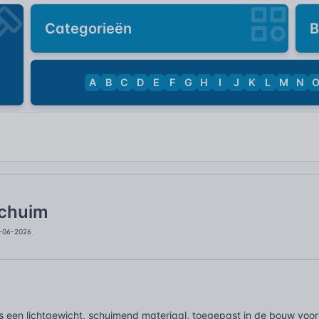
Categorieën
B
A
B
C
D
E
F
G
H
I
J
K
L
M
N
schuim
1-06-2026
is een lichtgewicht, schuimend materiaal, toegepast in de bouw voor