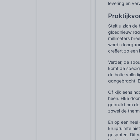
levering en ver
Praktijkv
Stelt u zich de
gloednieuw raa
millimeters bre
wordt doorgaan
creëert zo een 
Verder, de spo
komt de special
de holte volled
aangebracht. Ee
Of kijk eens na
heen. Elke door
gebruikt om de 
zowel de therm
En op een heel
kruipruimte nie
gespoten. Dit v