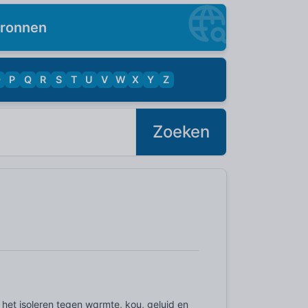
ronnen
O
P
Q
R
S
T
U
V
W
X
Y
Z
Zoeken
 het isoleren tegen warmte, kou, geluid en