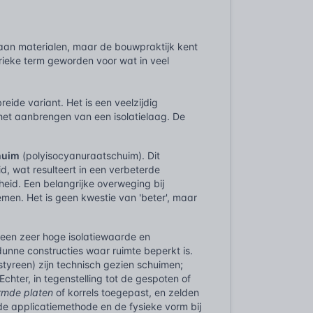
aan materialen, maar de bouwpraktijk kent
rieke term geworden voor wat in veel
eide variant. Het is een veelzijdig
f het aanbrengen van een isolatielaag. De
huim
(polyisocyanuraatschuim). Dit
d, wat resulteert in een verbeterde
eid. Een belangrijke overweging bij
emen. Het is geen kwestie van 'beter', maar
r een zeer hoge isolatiewaarde en
unne constructies waar ruimte beperkt is.
yreen) zijn technisch gezien schuimen;
chter, in tegenstelling tot de gespoten of
rmde platen
of korrels toegepast, en zelden
 de applicatiemethode en de fysieke vorm bij