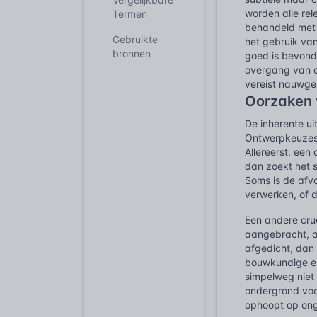
worden alle re
Termen
behandeld met 
Gebruikte
het gebruik va
bronnen
goed is bevond
overgang van d
vereist nauwge
Oorzaken 
De inherente u
Ontwerpkeuzes 
Allereerst: een
dan zoekt het 
Soms is de afvo
verwerken, of d
Een andere cruc
aangebracht, a
afgedicht, dan 
bouwkundige el
simpelweg niet
ondergrond voor
ophoopt op on