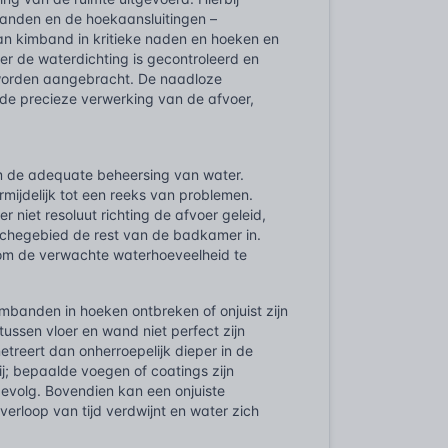
 wanden en de hoekaansluitingen –
n kimband in kritieke naden en hoeken en
r de waterdichting is gecontroleerd en
, worden aangebracht. De naadloze
de precieze verwerking van de afvoer,
om de adequate beheersing van water.
mijdelijk tot een reeks van problemen.
 niet resoluut richting de afvoer geleid,
uchegebied de rest van de badkamer in.
is om de verwachte waterhoeveelheid te
imbanden in hoeken ontbreken of onjuist zijn
ussen vloer en wand niet perfect zijn
treert dan onherroepelijk dieper in de
j; bepaalde voegen of coatings zijn
gevolg. Bovendien kan een onjuiste
erloop van tijd verdwijnt en water zich