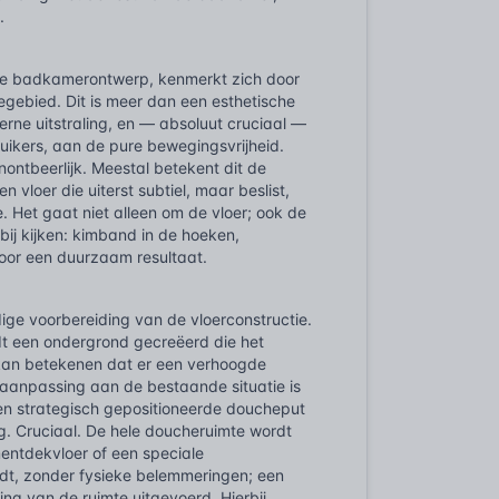
.
kje badkamerontwerp, kenmerkt zich door
gebied. Dit is meer dan een esthetische
erne uitstraling, en — absoluut cruciaal —
uikers, aan de pure bewegingsvrijheid.
onontbeerlijk. Meestal betekent dit de
vloer die uiterst subtiel, maar beslist,
e. Het gaat niet alleen om de vloer; ook de
bij kijken: kimband in de hoeken,
voor een duurzaam resultaat.
ige voorbereiding van de vloerconstructie.
rdt een ondergrond gecreëerd die het
 kan betekenen dat er een verhoogde
n aanpassing aan de bestaande situatie is
en strategisch gepositioneerde doucheput
ng. Cruciaal. De hele doucheruimte wordt
entdekvloer of een speciale
ordt, zonder fysieke belemmeringen; een
ting van de ruimte uitgevoerd. Hierbij