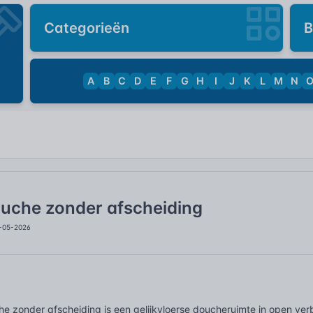
Categorieën
B
A
B
C
D
E
F
G
H
I
J
K
L
M
N
uche zonder afscheiding
1-05-2026
he zonder afscheiding is een gelijkvloerse doucheruimte in open ve