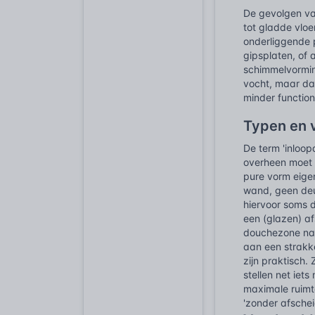
De gevolgen van
tot gladde vloe
onderliggende 
gipsplaten, of 
schimmelvorming
vocht, maar daa
minder function
Typen en 
De term 'inloo
overheen moet 
pure vorm eigen
wand, geen deur
hiervoor soms d
een (glazen) af
douchezone naad
aan een strakk
zijn praktisch
stellen net iet
maximale ruimt
'zonder afschei