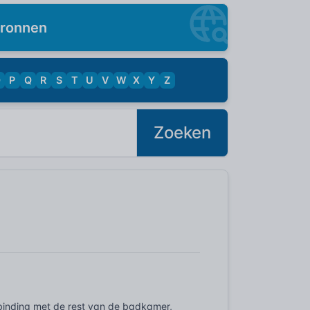
ronnen
O
P
Q
R
S
T
U
V
W
X
Y
Z
Zoeken
rbinding met de rest van de badkamer,