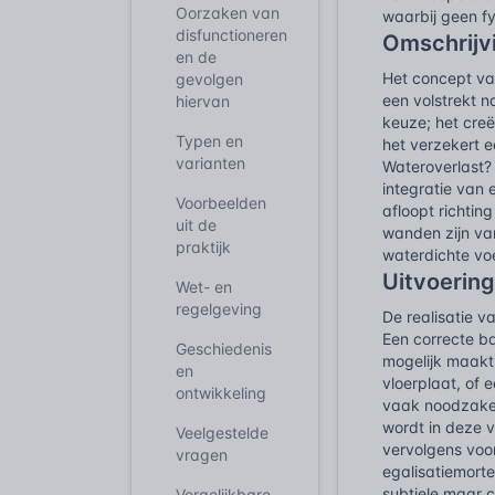
Oorzaken van
waarbij geen 
disfunctioneren
Omschrijv
en de
Het concept va
gevolgen
een volstrekt 
hiervan
keuze; het creë
Typen en
het verzekert e
varianten
Wateroverlast? 
integratie van 
Voorbeelden
afloopt richtin
uit de
wanden zijn van
praktijk
waterdichte voe
Uitvoering
Wet- en
regelgeving
De realisatie v
Een correcte ba
Geschiedenis
mogelijk maakt
en
vloerplaat, of 
ontwikkeling
vaak noodzakel
wordt in deze v
Veelgestelde
vervolgens voo
vragen
egalisatiemorte
subtiele maar c
Vergelijkbare