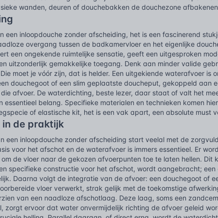
fysieke wanden, deuren of douchebakken de douchezone afbakenen
ing
n een inloopdouche zonder afscheiding, het is een fascinerend stu
naadloze overgang tussen de badkamervloer en het eigenlijke douche
ert een ongekende ruimtelijke sensatie, geeft een uitgesproken mod
en uitzonderlijk gemakkelijke toegang. Denk aan minder valide gebr
Die moet je vóór zijn, dat is helder. Een uitgekiende waterafvoer is 
een douchegoot of een slim geplaatste doucheput, gekoppeld aan een 
g die afvoer. De waterdichting, beste lezer, daar staat of valt het me
 essentieel belang. Specifieke materialen en technieken komen hier
gspecie of elastische kit, het is een vak apart, een absolute must 
 in de praktijk
an een inloopdouche zonder afscheiding start veelal met de zorgvuld
sis voor het afschot en de waterafvoer is immers essentieel. Er wo
 om de vloer naar de gekozen afvoerpunten toe te laten hellen. Dit
een specifieke constructie voor het afschot, wordt aangebracht; ee
ijk. Daarna volgt de integratie van de afvoer: een douchegoot of e
oorbereide vloer verwerkt, strak gelijk met de toekomstige afwerki
rzien van een naadloze afschotlaag. Deze laag, soms een zandcem
l, zorgt ervoor dat water onvermijdelijk richting de afvoer geleid w
ruciale helling. Parallel daaraan, of direct erna, wordt de waterdich