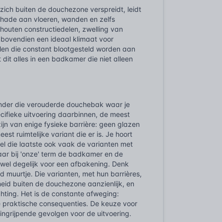
 zich buiten de douchezone verspreidt, leidt
rschade aan vloeren, wanden en zelfs
houten constructiedelen, zwelling van
 bovendien een ideaal klimaat voor
alen die constant blootgesteld worden aan
 dit alles in een badkamer die niet alleen
zonder die verouderde douchebak waar je
cifieke uitvoering daarbinnen, de meest
zijn van enige fysieke barrière: geen glazen
t ruimtelijke variant die er is. Je hoort
ewel die laatste ook vaak de varianten met
waar bij 'onze' term de badkamer en de
 wel degelijk voor een afbakening. Denk
 muurtje. Die varianten, met hun barrières,
eid buiten de douchezone aanzienlijk, en
chting. Het is de constante afweging:
e praktische consequenties. De keuze voor
 ingrijpende gevolgen voor de uitvoering.