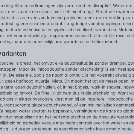
 dergelijke tekortkomingen zijn verreikend en disruptief. Water dat
ren, een situatie die risico's met zich meebrengt. Structurele wate
plafonds is een veelvoorkomend probleem; denk aan verrotting van 
aantasting van isolatiemateriaal. Langdurige vochtophoping creëert
, met alle esthetische en hygiënische implicaties van dien. Materi
r niet voor bedoeld zijn, degraderen versneld. Uiteindelijk resulteert
eel is, maar ook aanzienlijk aan waarde en esthetiek inboet.
varianten
pdouche' is breed; het omvat elke douchesituatie zonder drempel, 
stappen. Maar de 'inloopdouche zonder afscheiding' is een heel spe
lijk. De essentie, zoals de naam al onthult, is het volstrekt afwezig 
, geen halfhoog muurtje. Niets. Dit maakt het tot de meest open, mees
e term 'open douche' vallen, of, in het Engels, 'walk-in shower', ho
scheiding omvat. De fijne lijn zit hem dus in die afscheiding. Want 
loos in elkaar overlopen, kiest men bij de 'reguliere' inloopdouche
e, transparante glazen douchewand, of een minimalistisch gemetseld
. Ze helpen water spatten te beperken, verminderen de kans op gladh
s minder hoge eisen aan het perfecte afschot en de absolute waterdi
elijkheid en esthetiek versus maximale controle over het water en d
ding' is dus een statement, een architectonische keuze met directe,