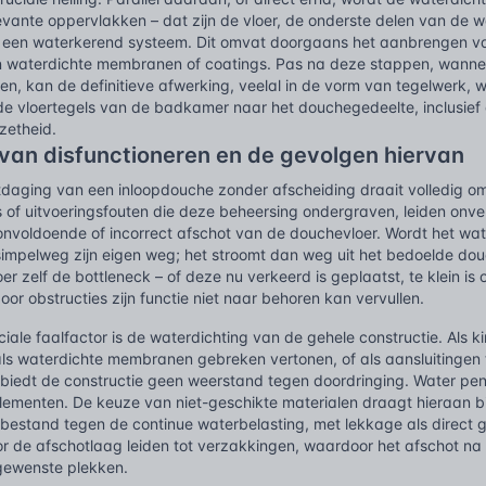
levante oppervlakken – dat zijn de vloer, de onderste delen van de
een waterkerend systeem. Dit omvat doorgaans het aanbrengen va
n waterdichte membranen of coatings. Pas na deze stappen, wannee
en, kan de definitieve afwerking, veelal in de vorm van tegelwerk
e vloertegels van de badkamer naar het douchegedeelte, inclusief 
zetheid.
van disfunctioneren en de gevolgen hiervan
itdaging van een inloopdouche zonder afscheiding draait volledig 
of uitvoeringsfouten die deze beheersing ondergraven, leiden onver
 onvoldoende of incorrect afschot van de douchevloer. Wordt het water
simpelweg zijn eigen weg; het stroomt dan weg uit het bedoelde do
er zelf de bottleneck – of deze nu verkeerd is geplaatst, te klein 
oor obstructies zijn functie niet naar behoren kan vervullen.
iale faalfactor is de waterdichting van de gehele constructie. Als k
ls waterdichte membranen gebreken vertonen, of als aansluitingen t
biedt de constructie geen weerstand tegen doordringing. Water pene
ementen. De keuze van niet-geschikte materialen draagt hieraan bi
 bestand tegen de continue waterbelasting, met lekkage als direct 
 de afschotlaag leiden tot verzakkingen, waardoor het afschot na v
gewenste plekken.