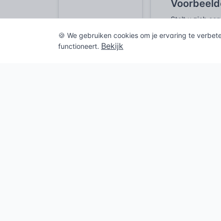
Voorbeelde
Stelt u zich e
douchegedeelte
🍪 We gebruiken cookies om je ervaring te verbet
lange, onopvall
Bekijk
functioneert.
die inloopdouc
Of denk aan een
vormen, bewijst
zonder obstakel
De afwezigheid
bouwen.
In een compact
groter doen lij
vloeien. De uit
ongekende preci
geregeld.
Wet- en r
De realisatie v
vraagt bouwkun
Besluit bouwwe