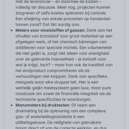
met de leverancier – en daarmee de kosten –
volledig ter discussie. Meer nog, projecten kunnen
stagneren of zelfs boetes opleveren bij controle.
Een afwijking van enkele procenten op honderden
tonnen zand? Dat tikt aardig aan.
Meters voor vloeistoffen of gassen:
Denk aan het
afvullen van brandstof voor groot materieel op een
afgelegen werk, of het chemisch bijmengen van
additieven voor speciale mortels. Een volumemeter
die niet geijkt is, zorgt niet alleen voor onenigheid
over de geleverde hoeveelheid – je betaalt voor
wat je krijgt, toch? – maar kan ook de kwaliteit van
het eindproduct compromitteren als de
verhoudingen niet kloppen. Denk aan specifieke
mengsels waar elke druppel telt. Hier is een
wettelijk geijkt meetsysteem geen luxe, maar pure
noodzaak om zowel de financiële integriteit als de
technische specificaties te waarborgen.
Manometers bij druktesten:
Of neem een
drukmeting bij de oplevering van een complexe
gas- of waterleidinginstallatie in een
utiliteitsgebouw. De veiligheid van gebruikers
hangt direct af van de correcte werking, en dus