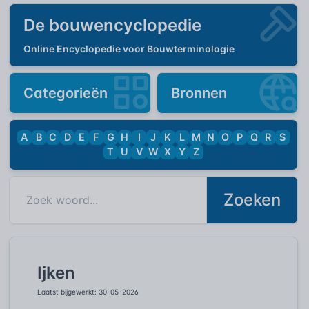
De bouwencyclopedie
Online Encyclopedie voor Bouwterminologie
Categorieën
Bronnen
A
B
C
D
E
F
G
H
I
J
K
L
M
N
O
P
Q
R
S
T
U
V
W
X
Y
Z
Zoeken
Ijken
Laatst bijgewerkt: 30-05-2026